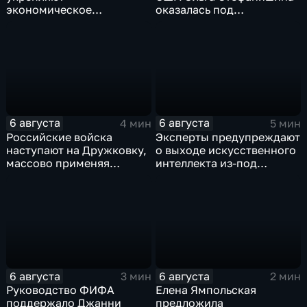
экономическое
оказалась под
партнерство в рамках
следствием по делу о
Евразийского
коррупции
экономического союза
6 августа
6 августа
4 мин
5 мин
Российские войска
Эксперты предупреждают
наступают на Дружковку,
о выходе искусственного
массово применяя
интеллекта из-под
оптоволоконные дроны
контроля разработчиков
6 августа
6 августа
3 мин
2 мин
Руководство ФИФА
Елена Ямпольская
поддержало Джанни
предложила