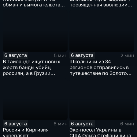
обман и вымогательство
посвященная эволюции
со стороны
художественной
командования ВСУ
обработки древесины
6 августа
6 августа
5 мин
2 мин
В Таиланде ищут новых
Школьники из 34
жертв банды убийц
регионов отправились в
россиян, а в Грузии
путешествие по Золотому
фиксируют провокации
кольцу в рамках проекта
против туристов
"Кольцо Открытия"
6 августа
6 августа
6 мин
6 мин
Россия и Киргизия
Экс-посол Украины в
укрепляют
США Ольга Стефанишина