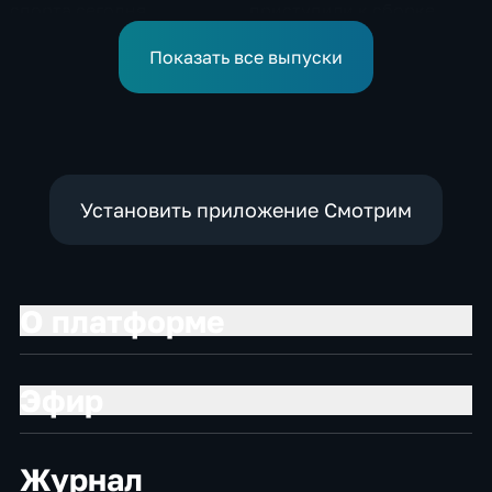
спорта сегодня
приступили к сборке
завершаются
дебаркадеров
выступления по прыжкам
Показать все выпуски
в воду
Установить приложение Смотрим
О платформе
Эфир
Журнал