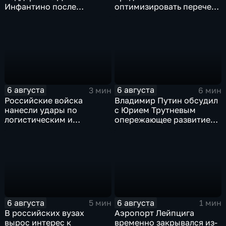
Инфантино после
оптимизировать перечень
скандала с продажей
олимпиад для
прав на чемпионаты мира
поступления в вузы
6 августа
6 августа
3 мин
6 мин
Российские войска
Владимир Путин обсудил
нанесли удары по
с Юрием Трутневым
логистическим и
опережающее развитие
энергетическим объектам
Дальнего Востока
ВСУ
6 августа
6 августа
5 мин
1 мин
В российских вузах
Аэропорт Лейпцига
вырос интерес к
временно закрывался из-