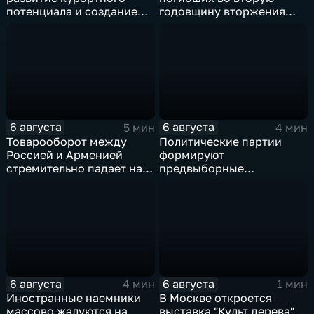
потенциала и создание
годовщину вторжения
медицинского кластера
ВСУ
6 августа
6 августа
5 мин
4 мин
Товарооборот между
Политические партии
Россией и Арменией
формируют
стремительно падает на
предвыборные
фоне курса Еревана на
программы на фоне роста
евроинтеграцию
электоральной
активности
6 августа
6 августа
4 мин
1 мин
Иностранные наемники
В Москве откроется
массово жалуются на
выставка "Культ дерева",