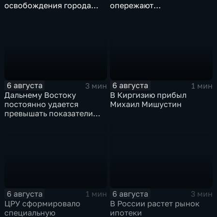
освобождения города
опережают
продолжился несмотря
среднероссийские
на блэкаут
показатели
6 августа
6 августа
3 мин
1 мин
Дальнему Востоку
В Киргизию прибыл
постоянно удается
Михаил Мишустин
превышать показатели
привлечения
инвестицийВ
6 августа
6 августа
1 мин
3 мин
ЦРУ сформировало
В России растет рынок
специальную
ипотеки