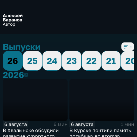
Алексей
Баранов
Автор
Выпуски
26
25
24
23
22
21
20
2026
2026
6 августа
6 августа
6 мин
1 мин
В Хвалынске обсудили
В Курске почтили память
развитие курортного
погибших во вторую