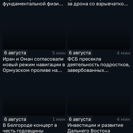
фундаментальной физике
за дрона со взрывчаткой
и авиастроению на фоне
рядом с украинским
перехода к новой модели
грузовым самолетом
образования
6 августа
6 августа
5 мин
4 мин
Иран и Оман согласовали
ФСБ пресекла
новый режим навигации в
деятельность подростков,
Ормузском проливе на
завербованных
фоне нехватки
украинскими
боеприпасов у США
спецслужбами для
терактов в России
6 августа
6 августа
1 мин
4 мин
В Белгороде концерт в
Инвестиции и развитие
честь годовщины
Дальнего Востока