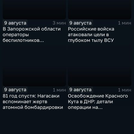
9 августа
9 августа
3 мин
1 мин
В Запорожской области
Российские войска
операторы
атаковали цели в
беспилотников
глубоком тылу ВСУ
группировки "Восток"
планомерно уничтожают
технику и укрепления
ВСУ
9 августа
9 августа
1 мин
1 мин
81 год спустя: Нагасаки
Освобождение Красного
вспоминает жертв
Кута в ДНР: детали
атомной бомбардировки
операции на
Добропольском
направлении