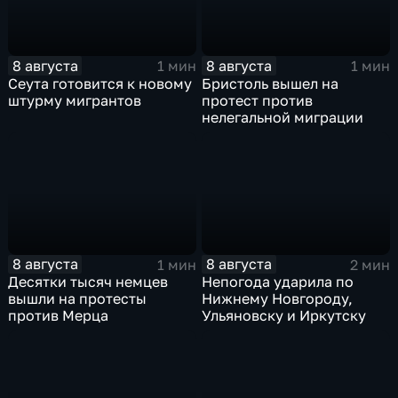
8 августа
8 августа
1 мин
1 мин
Сеута готовится к новому
Бристоль вышел на
штурму мигрантов
протест против
нелегальной миграции
8 августа
8 августа
1 мин
2 мин
Десятки тысяч немцев
Непогода ударила по
вышли на протесты
Нижнему Новгороду,
против Мерца
Ульяновску и Иркутску