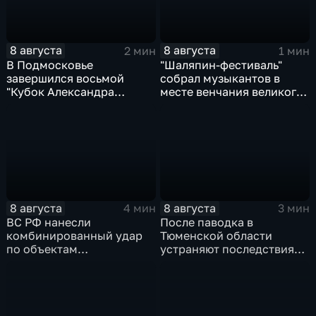
8 августа
8 августа
2 мин
1 мин
В Подмосковье
"Шаляпин‑фестиваль"
завершился восьмой
собрал музыкантов в
"Кубок Александра
месте венчания великого
Овечкина"
певца
8 августа
8 августа
4 мин
3 мин
ВС РФ нанесли
После паводка в
комбинированный удар
Тюменской области
по объектам
устраняют последствия
логистической,
для водоснабжения
топливной и
энергетической
инфраструктуры в Киеве