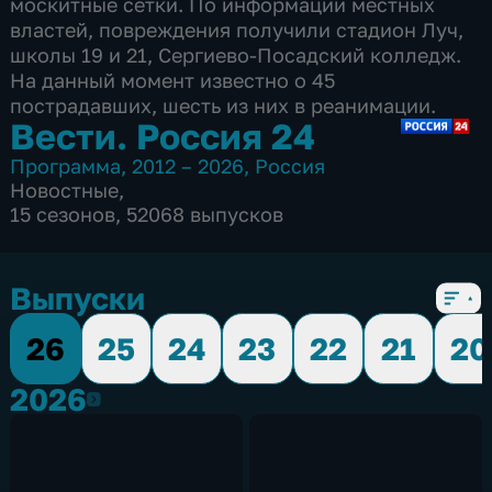
москитные сетки. По информации местных
властей, повреждения получили стадион Луч,
школы 19 и 21, Сергиево-Посадский колледж.
На данный момент известно о 45
пострадавших, шесть из них в реанимации.
Вести. Россия 24
Программа
,
2012 – 2026
,
Россия
Новостные
,
15 сезонов, 52068 выпусков
Выпуски
26
25
24
23
22
21
20
2026
2026