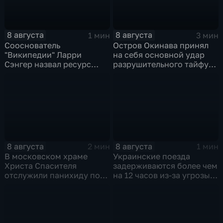
8 августа
8 августа
1 мин
3 мин
Сооснователь
Остров Окинава принял
"Википедии" Ларри
на себя основной удар
Сэнгер назвал ресурс
разрушительного тайфуна
инструментом
"Дельфин"
пропаганды
8 августа
8 августа
2 мин
1 мин
В московском храме
Украинские поезда
Христа Спасителя
задерживаются более чем
отслужили панихиду по
на 12 часов из-за угрозы
погибшим жителям
обстрелов
Южной Осетии