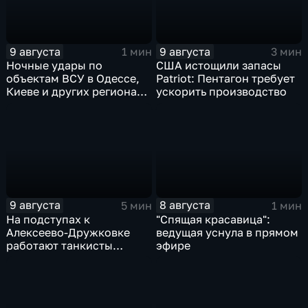
9 августа
9 августа
1 мин
3 мин
Ночные удары по
США истощили запасы
объектам ВСУ в Одессе,
Patriot: Пентагон требует
Киеве и других регионах
ускорить производство
Украины
9 августа
8 августа
5 мин
1 мин
На подступах к
"Спящая красавица":
Алексеево-Дружковке
ведущая уснула в прямом
работают танкисты
эфире
"Южной"