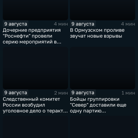
9 августа
9 августа
4 мин
4 мин
Дочерние предприятия
В Ормузском проливе
"Роснефти" провели
звучат новые взрывы
серию мероприятий в
поддержку коренных
народов Севера и
Дальнего Востока
9 августа
9 августа
2 мин
1 мин
Следственный комитет
Бойцы группировки
России возбудил
"Север" доставили еще
уголовное дело о теракте
одну партию
после ночной атаки ВСУ
гуманитарного груза
на Белгород