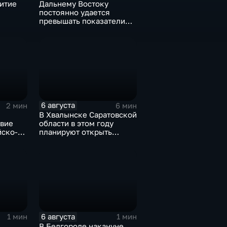
итие
Дальнему Востоку
постоянно удается
превышать показатели
е
привлечения
инвестицийВ
6 августа
2 мин
6 мин
В Хвалынске Саратовской
твие
области в этом году
йско-
планируют открыть
новую больницу
орума
изской
6 августа
1 мин
1 мин
В Белгороде накануне