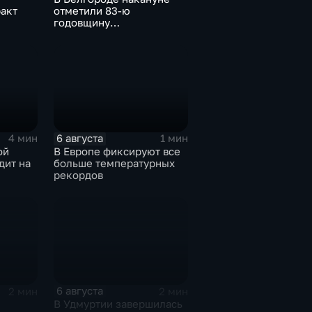
акт
отметили 83-ю
годовщину
освобождения города от
немецко-фашистских
захватчиков
6 августа
4 мин
1 мин
ой
В Европе фиксируют все
дит на
больше температурных
рекордов
6 августа
2 мин
2 мин
В Удмуртии завершилась