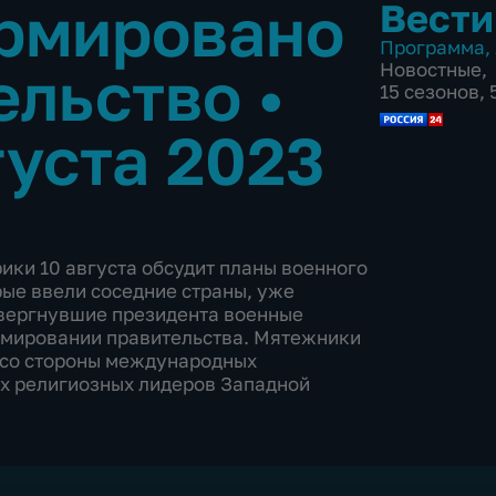
ормировано
Вести
Программа
,
ельство
•
Новостные
,
15 сезонов,
густа 2023
ки 10 августа обсудит планы военного
рые ввели соседние страны, уже
свергнувшие президента военные
рмировании правительства. Мятежники
 со стороны международных
ых религиозных лидеров Западной