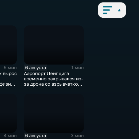
6 августа
5 мин
1 мин
х вырос
Аэропорт Лейпцига
временно закрывался из-
 физике
за дрона со взрывчаткой
а фоне
рядом с украинским
 модели
грузовым самолетом
6 августа
4 мин
3 мин