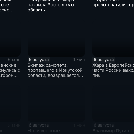
вске
накрыла Ростовскую
предотвратили тер
орке
область
6 августа
6 августа
6 мин
1 мин
пейские
Экипаж самолета,
Жара в Европейск
кнулись с
пропавшего в Иркутской
части России выхо
стороны
области, возвращается
пик
домой
6 августа
6 августа
3 мин
1 мин
цы
Наши военные
Владимир Путин