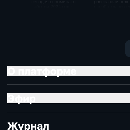
сегодня вспоминают
рассказали, как
события 2024 года
освобождали се
Зарница в Запо
области
О платформе
Эфир
Журнал