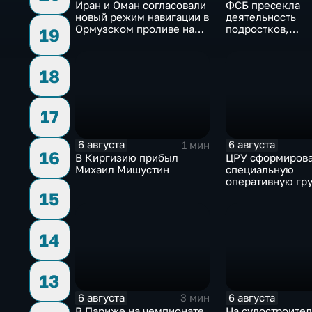
Иран и Оман согласовали
ФСБ пресекла
новый режим навигации в
деятельность
Ормузском проливе на
подростков,
19
фоне нехватки
завербованных
боеприпасов у США
украинскими
спецслужбами д
18
терактов в Росс
17
6 августа
6 августа
1 мин
16
В Киргизию прибыл
ЦРУ сформиров
Михаил Мишустин
специальную
оперативную гру
смене власти на
15
14
13
6 августа
6 августа
3 мин
В Париже на чемпионате
На судостроите