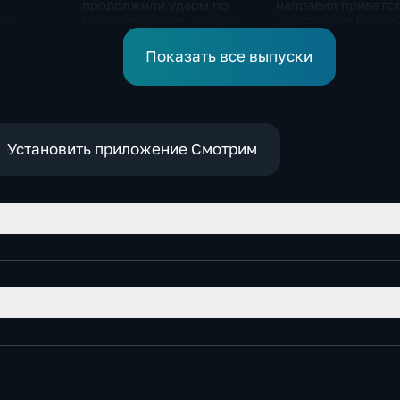
продолжили удары по
направил приветс
ло
морским судам, которые
участникам Росси
рожской
перевозят военные грузы
киргизского
экономического ф
Показать все выпуски
и Российско-кирг
межрегиональной
конференции
Установить приложение Смотрим