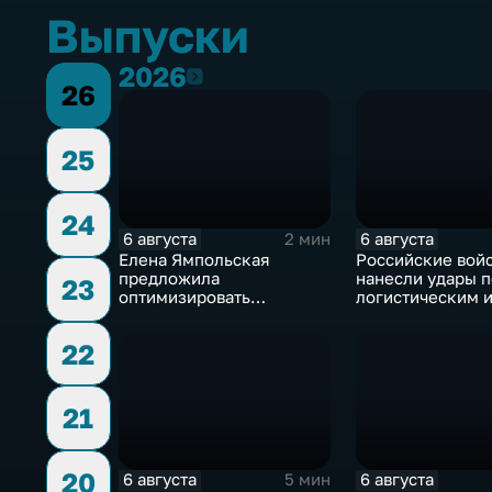
Выпуски
2026
2026
26
25
24
6 августа
6 августа
2 мин
Елена Ямпольская
Российские вой
предложила
нанесли удары п
23
оптимизировать
логистическим 
перечень олимпиад для
энергетическим
поступления в вузы
объектам ВСУ
22
21
20
6 августа
6 августа
5 мин