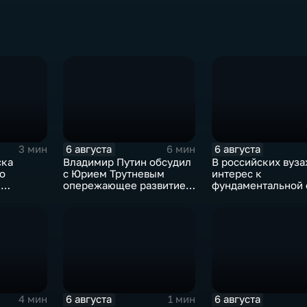
6 августа
6 августа
3 мин
6 мин
ска
Владимир Путин обсудил
В российских вуза
о
с Юрием Трутневым
интерес к
и
опережающее развитие
фундаментальной
Дальнего Востока
и авиастроению н
перехода к новой
образования
6 августа
6 августа
4 мин
1 мин