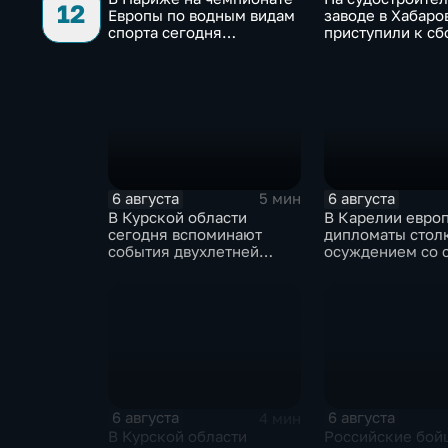
12
Европы по водным видам
заводе в Хабаро
спорта сегодня
приступили к сб
завершаются
дебаркадеров
выступления по прыжкам
в воду
6 августа
6 августа
5 мин
В Курской области
В Карелии евро
сегодня вспоминают
дипломаты стол
события двухлетней
осуждением со 
давности
жителей
6 августа
6 августа
4 мин
В Курской области
Российские бой