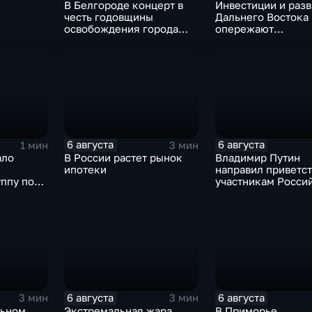
В Белгороде концерт в
Инвестиции и разв
честь годовщины
Дальнего Востока
освобождения города
опережают
продолжился несмотря
среднероссийски
на блэкаут
показатели
ля
ии
6 августа
6 августа
1 мин
3 мин
ало
В России растет рынок
Владимир Путин
ипотеки
направил приветс
ппу по
участникам Росси
 Кубе.
киргизского
экономического ф
и Российско-кирг
межрегиональной
конференции
6 августа
6 августа
3 мин
3 мин
льном
Экстремальная жара
В Приморье