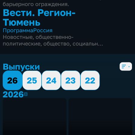
барьерного ограждения.
Вести. Регион-
Тюмень
Программа
Россия
Новостные
,
общественно-
политические
,
общество
,
социально-
экономические
,
5 сезонов, 1858 выпусков
Выпуски
26
25
24
23
22
2026
2026