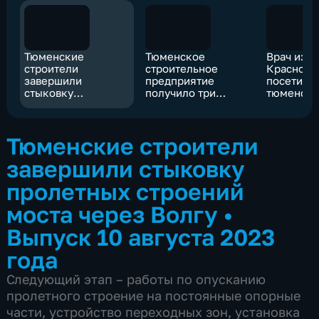
Тюменские
Тюменское
Врач из
строители
строительное
Краснодо
завершили
предприятие
посетила
стыковку
получило три
тюменск
пролетных
награды
медучре
строений моста
через Волгу
Тюменские строители
завершили стыковку
пролетных строений
моста через Волгу
•
Выпуск 10 августа 2023
года
Следующий этап – работы по опусканию
пролетного строение на постоянные опорные
части, устройство переходных зон, установка