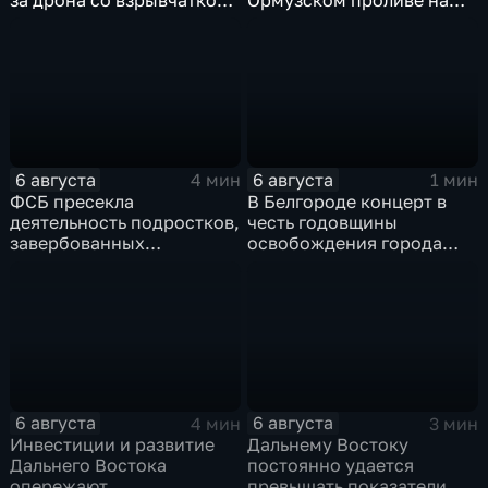
рядом с украинским
фоне нехватки
грузовым самолетом
боеприпасов у США
6 августа
6 августа
4 мин
1 мин
ФСБ пресекла
В Белгороде концерт в
деятельность подростков,
честь годовщины
завербованных
освобождения города
украинскими
продолжился несмотря
спецслужбами для
на блэкаут
терактов в России
6 августа
6 августа
4 мин
3 мин
Инвестиции и развитие
Дальнему Востоку
Дальнего Востока
постоянно удается
опережают
превышать показатели