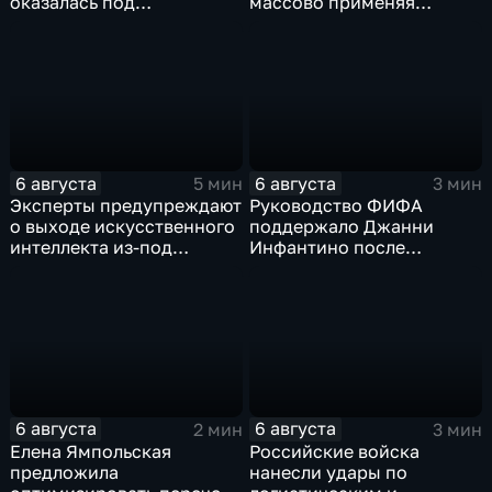
оказалась под
массово применяя
следствием по делу о
оптоволоконные дроны
коррупции
6 августа
6 августа
5 мин
3 мин
Эксперты предупреждают
Руководство ФИФА
о выходе искусственного
поддержало Джанни
интеллекта из-под
Инфантино после
контроля разработчиков
скандала с продажей
прав на чемпионаты мира
6 августа
6 августа
2 мин
3 мин
Елена Ямпольская
Российские войска
предложила
нанесли удары по