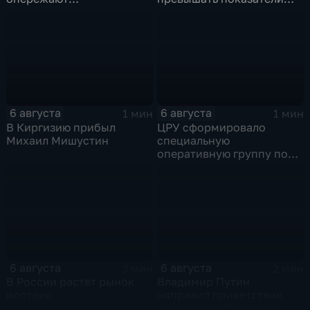
среднероссийские
привлечения
показатели
инвестицийВ
6 августа
6 августа
1 мин
1 мин
В Киргизию прибыл
ЦРУ сформировало
Михаил Мишустин
специальную
оперативную группу по
смене власти на Кубе.
6 августа
6 августа
3 мин
2 мин
В России растет рынок
Владимир Путин
ипотеки
направил приветствие
участникам Российско-