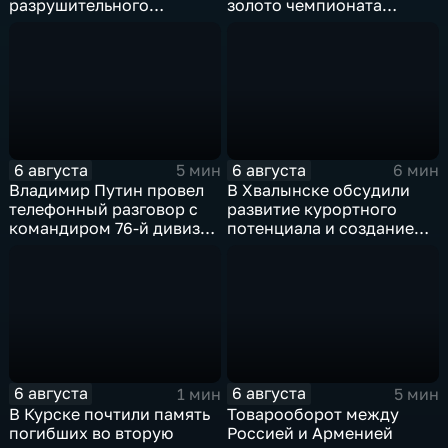
разрушительного
золото чемпионата
урагана, 15 тысяч
Европы в прыжках с 10-
жителей остались без
метровой вышки
света
6 августа
6 августа
5 мин
6 мин
Владимир Путин провел
В Хвалынске обсудили
телефонный разговор с
развитие курортного
командиром 76-й дивизии
потенциала и создание
ВДВ Абдулазизом
медицинского кластера
Шихабидовым
6 августа
6 августа
1 мин
5 мин
В Курске почтили память
Товарооборот между
погибших во вторую
Россией и Арменией