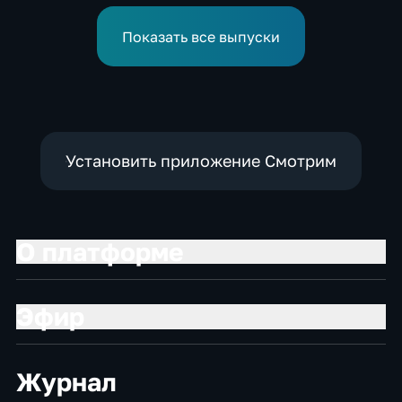
киргизского
экономического форума
Показать все выпуски
и Российско-киргизской
межрегиональной
конференции
Установить приложение Смотрим
О платформе
Эфир
Журнал