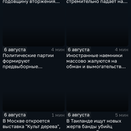
годовщину вторжения
стремительно падает на
ВСУ
фоне курса Еревана на
евроинтеграцию
6 августа
6 августа
4 мин
4 мин
Политические партии
Иностранные наемники
формируют
массово жалуются на
предвыборные
обман и вымогательство
программы на фоне роста
со стороны
электоральной
командования ВСУ
активности
6 августа
6 августа
1 мин
5 мин
В Москве откроется
В Таиланде ищут новых
выставка "Культ дерева",
жертв банды убийц