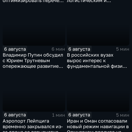
оптимизировать перечень
логистическим и
олимпиад для
энергетическим объектам
поступления в вузы
ВСУ
6 августа
6 августа
6 мин
5 мин
Владимир Путин обсудил
В российских вузах
с Юрием Трутневым
вырос интерес к
опережающее развитие
фундаментальной физике
Дальнего Востока
и авиастроению на фоне
перехода к новой модели
образования
6 августа
6 августа
1 мин
5 мин
Аэропорт Лейпцига
Иран и Оман согласовали
временно закрывался из-
новый режим навигации в
за дрона со взрывчаткой
Ормузском проливе на