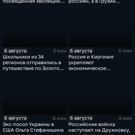
посвященная эволюции
россиян, а в Грузии
художественной
фиксируют провокации
обработки древесины
против туристов
6 августа
6 августа
2 мин
6 мин
Школьники из 34
Россия и Киргизия
регионов отправились в
укрепляют
путешествие по Золотому
экономическое
кольцу в рамках проекта
партнерство в рамках
"Кольцо Открытия"
Евразийского
экономического союза
6 августа
6 августа
6 мин
4 мин
Экс-посол Украины в
Российские войска
США Ольга Стефанишина
наступают на Дружковку,