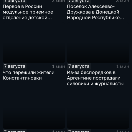
7 августа
7 августа
3 мин
3 мин
Первое в России
Поселок Алексеево-
модульное приемное
Дружкова в Донецкой
отделение детской
Народной Республике
больницы открыли в
под полным огневым
Белгороде
контролем российских
войск
7 августа
7 августа
1 мин
1 мин
Что пережили жители
Из-за беспорядков в
Константиновки
Аргентине пострадали
силовики и журналисты
7 августа
7 августа