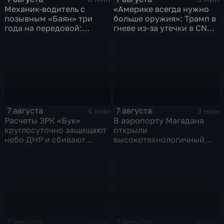
Механик-водитель с
«Америке всегда нужно
позывным «Баян» три
больше оружия»: Трамп в
года на передовой:
гневе из-за утечки в CNN
история мужества
о дефиците снарядов в
российского
США
добровольца
7 августа
7 августа
4 мин
3 мин
Расчеты ЗРК «Бук»
В аэропорту Магадана
круглосуточно защищают
открыли
небо ДНР и сбивают
высокотехнологичный
десятки вражеских
грузовой терминал
дронов
7 августа
7 августа
4 мин
4 мин