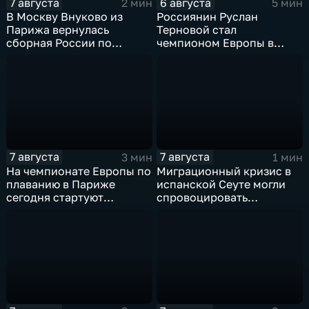
7 августа
6 августа
2 мин
5 мин
В Москву Внуково из
Россиянин Руслан
Парижа вернулась
Терновой стал
сборная России по
чемпионом Европы в
синхронному плаванию
прыжках в воду с 10-ти
метровой вышки
7 августа
7 августа
3 мин
1 мин
На чемпионате Европы по
Миграционный кризис в
плаванию в Париже
испанской Сеуте могли
сегодня стартуют
спровоцировать
соревнования по хай-
спецслужбы Израиля
дайвингу