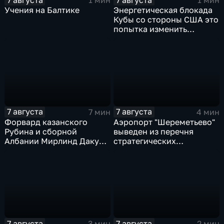
1 мин
1 мин
Учения на Балтике
Энергетическая блокада
Кубы со стороны США это
попытка изменить
Конституцию островного
государства
7 августа
7 августа
7 мин
4 мин
Форвард казанского
Аэропорт "Шереметьево"
Рубина и сборной
выведен из перечня
Албании Мирлинд Даку
стратегических
переше в Спартак за 11
предприятий
миллионов евро
7 августа
7 августа
3 мин
2 мин