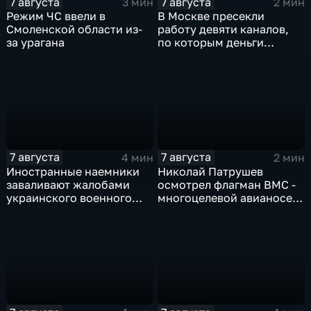
7 августа
7 августа
3 мин
2 мин
Режим ЧС ввели в
В Москве пресекли
Смоленской области из-
работу девяти каналов,
за урагана
по которым деньги
выводились за рубеж
через криптовалюту
7 августа
7 августа
4 мин
2 мин
Иностранные наемники
Николай Патрушев
заваливают жалобами
осмотрел флагман ВМС -
украинского военного
многоцелевой авианосец
омбудсмена
"Атлантико" в Рио-де-
Жанейро