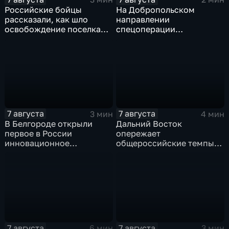
Российские бойцы
На Добропольском
рассказали, как шло
направлении
освобождение поселка
спецоперации
Красноярское на
российские бойцы
Добропольском
отразили более 70
направлении
контратак ВСУ
спецоперации
7 августа
7 августа
3 мин
4 мин
В Белгороде открыли
Дальний Восток
первое в России
опережает
инновационное
общероссийские темпы
модульное приемное
по привлечению
отделение детской
инвестиций, доложил
больницы
Юрий Трутнев Владимиру
Путину
7 августа
7 августа
6 мин
3 мин