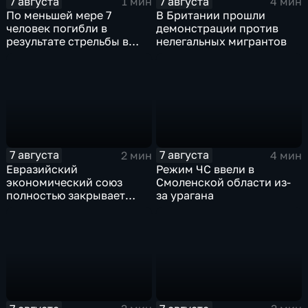
7 августа
7 августа
1 мин
4 мин
По меньшей мере 7
В Британии прошли
человек погибли в
демонстрации против
результате стрельбы в
нелегальных мигрантов
одной из школ Таиланда
7 августа
7 августа
2 мин
4 мин
Евразийский
Режим ЧС ввели в
экономический союз
Смоленской области из-
полностью закрывает
за урагана
свои потребности