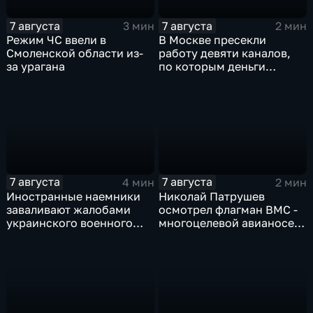
7 августа
7 августа
3 мин
2 мин
Режим ЧС ввели в
В Москве пресекли
Смоленской области из-
работу девяти каналов,
за урагана
по которым деньги
выводились за рубеж
через криптовалюту
7 августа
7 августа
4 мин
2 мин
Иностранные наемники
Николай Патрушев
заваливают жалобами
осмотрел флагман ВМС -
украинского военного
многоцелевой авианосец
омбудсмена
"Атлантико" в Рио-де-
Жанейро