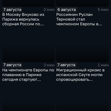
7 августа
6 августа
2 мин
5 мин
В Москву Внуково из
Россиянин Руслан
Парижа вернулась
Терновой стал
сборная России по
чемпионом Европы в
синхронному плаванию
прыжках в воду с 10-ти
метровой вышки
7 августа
7 августа
3 мин
1 мин
На чемпионате Европы по
Миграционный кризис в
плаванию в Париже
испанской Сеуте могли
сегодня стартуют
спровоцировать
соревнования по хай-
спецслужбы Израиля
дайвингу