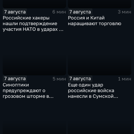
7 августа
7 августа
6 мин
3 мин
Российские хакеры
Россия и Китай
нашли подтверждение
наращивают торговлю
участия НАТО в ударах по
России
7 августа
7 августа
5 мин
1 мин
Синоптики
Еще один удар
предупреждают о
российские войска
грозовом шторме в
нанесли в Сумской
Центральной России
области