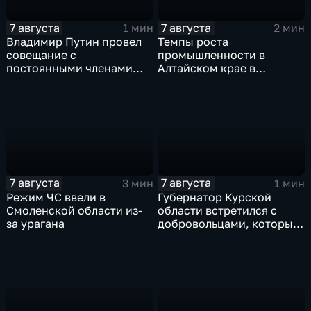
7 августа
7 августа
1 мин
2 мин
Владимир Путин провел
Темпы роста
совещание с
промышленности в
постоянными членами
Алтайском крае в
Совета безопасности
нынешнем году уже выше
России
среднего
7 августа
7 августа
3 мин
1 мин
Режим ЧС ввели в
Губернатор Курской
Смоленской области из-
области встретился с
за урагана
добровольцами, которые
помогали пострадавшим
от вторжения ВСУ
жителям приграничья