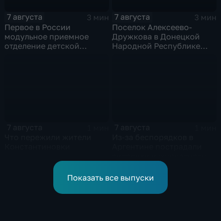
7 августа
7 августа
3 мин
3 мин
Первое в России
Поселок Алексеево-
модульное приемное
Дружкова в Донецкой
отделение детской
Народной Республике
больницы открыли в
под полным огневым
Белгороде
контролем российских
войск
7 августа
7 августа
1 мин
1 мин
Что пережили жители
Из-за беспорядков в
Константиновки
Аргентине пострадали
силовики и журналисты
Показать все выпуски