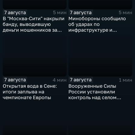
7 августа
7 августа
5 мин
5 мин
В "Москва‑Сити" накрыли
Минобороны сообщило
банду, выводившую
об ударах по
деньги мошенников за
инфраструктуре и
рубеж
военной технике ВСУ
7 августа
7 августа
4 мин
1 мин
Открытая вода в Сене:
Вооруженные Силы
итоги заплыва на
России установили
чемпионате Европы
контроль над селом
Анискино в Харьковской
области