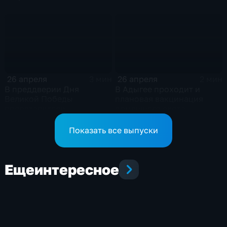
"Диктант Победы"
26 апреля
26 апреля
3 мин
2 мин
В преддверии Дня
В Адыгее проходит и
Великой Победы
плановая вакцинация
представители
домашнего скота
горадминистрации
поздравляют ветеранов
Показать все выпуски
Еще
интересное