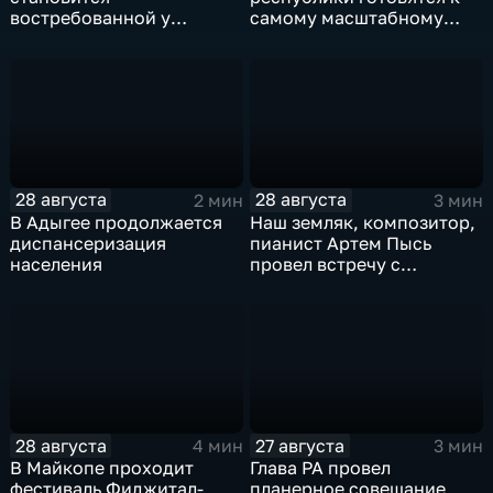
востребованной у
самому масштабному
сельхозтоваропроизводителей
ежегодному событию –
Адыгеи
Фестивалю адыгейского
сыра
28 августа
28 августа
2 мин
3 мин
В Адыгее продолжается
Наш земляк, композитор,
диспансеризация
пианист Артем Пысь
населения
провел встречу с
почитателями его
творчества
28 августа
27 августа
4 мин
3 мин
В Майкопе проходит
Глава РА провел
фестиваль Фиджитал-
планерное совещание