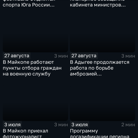
спорта Юга России
кабинета министров
"Территория будущего"
республики
27 августа
27 августа
3 мин
3 мин
В Майкопе работают
В Адыгее продолжается
пункты отбора граждан
работа по борьбе
на военную службу
амброзией
полыннолистной
3 июля
3 июля
3 мин
2 мин
В Майкоп приехал
Программу
фотожурналист
догазификации региона