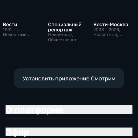
Вести
Специальный
Вести-Москва
репортаж
1991 – …
,
2008 – 2026
,
Новостные,
Новостные,
Новостные,
Общественно-
Общественно-
Общественно-
политические,
политические,
политические,
социально-
социально-
социально-
экономические
экономические
экономические
Установить приложение Смотрим
О платформе
Эфир