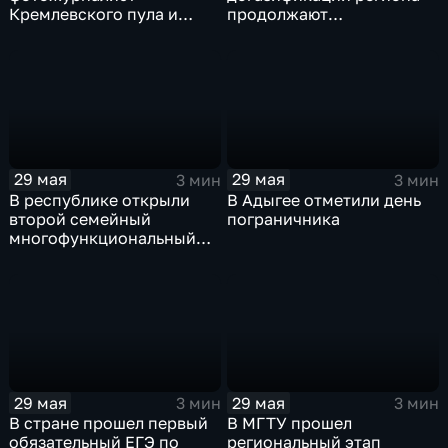
Кремлевского пула и
продолжают
военкор Анатолий
реализовывать в Адыгее
Жданов
29 мая
29 мая
3 мин
3 мин
В республике открыли
В Адыгее отметили день
второй семейный
пограничника
многофункциональный
центр
29 мая
29 мая
3 мин
3 мин
В стране прошел первый
В МГТУ прошел
обязательный ЕГЭ по
региональный этап