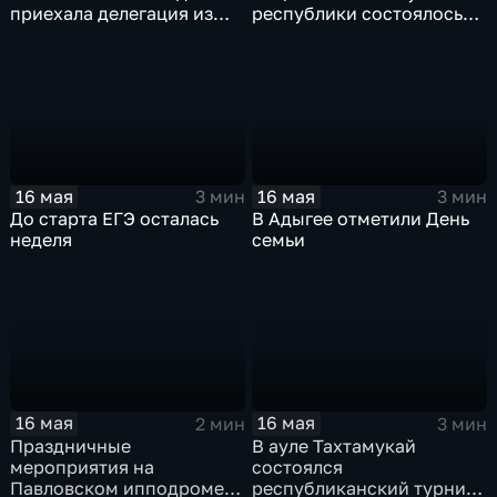
приехала делегация из
республики состоялось
Иордании
совместное мероприятие
молодёжных Хасэ Адыгеи
и Краснодарского края
16 мая
16 мая
3 мин
3 мин
До старта ЕГЭ осталась
В Адыгее отметили День
неделя
семьи
16 мая
16 мая
2 мин
3 мин
Праздничные
В ауле Тахтамукай
мероприятия на
состоялся
Павловском ипподроме
республиканский турнир