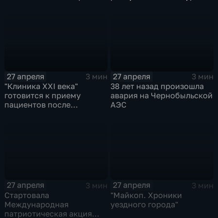
посвятили Дню Победы
по греко-римской борьбе
27 апреля
27 апреля
3 мин
3 мин
"Клиника XXI века"
38 лет назад произошла
готовится к приему
авария на Чернобыльской
пациентов после
АЭС
масштабной
реконструкции
27 апреля
27 апреля
3 мин
3 мин
Стартовала
"Майкоп. Хроники
Международная
уездного города"
патриотическая акция