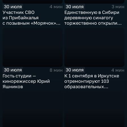
30 июля
30 июля
4 мин
3 мин
Участник СВО
Единственную в Сибири
из Прибайкалья
деревянную синагогу
с позывным «Морячок»
торжественно открыли
и губернатор Игорь
в архитектурно-
Кобзев встретились
этнографическом музее
в Иркутске
«Тальцы»
30 июля
30 июля
8 мин
4 мин
Гость студии —
К 1 сентября в Иркутске
кинорежиссер Юрий
отремонтируют 103
Яшников
образовательных
учреждения