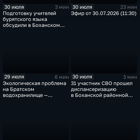
30 июля
30 июля
3 мин
23 мин
Подготовку учителей
Эфир от 30.07.2026 (11:30)
бурятского языка
обсудили в Боханском
педагогическом
колледже
29 июля
30 июля
6 мин
3 мин
Экологическая проблема
31 участник СВО прошел
на Братском
диспансеризацию
водохранилище —
в Боханской районной
нашествие бакланов
больнице
привело к падению улова
рыбы