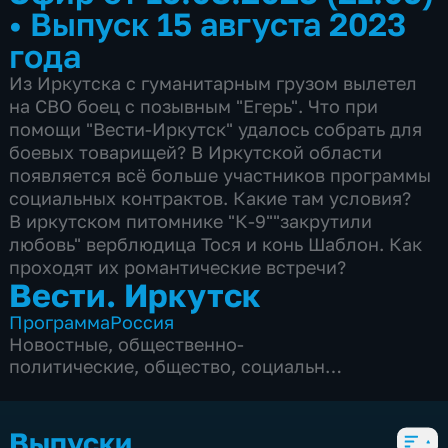
•
Выпуск 15 августа 2023
года
Из Иркутска с гуманитарным грузом вылетел
на СВО боец с позывным "Егерь". Что при
помощи "Вести-Иркутск" удалось собрать для
боевых товарищей? В Иркутской области
появляется всё больше участников программы
социальных контрактов. Какие там условия?
В иркутском питомнике "К-9""закрутили
любовь" верблюдица Тося и конь Шаблон. Как
проходят их романтические встречи?
Вести. Иркутск
Программа
Россия
Новостные
,
общественно-
политические
,
общество
,
социально-
экономические
,
5 сезонов, 5528 выпусков
Выпуски