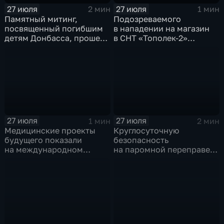
27 июля
27 июля
2 мин
1 мин
Памятный митинг,
Подозреваемого
посвященный погибшим
в нападении на магазин
детям Донбасса, прошел
в СНТ «Тополек-2»
сегодня в Иркутске
задержали в Иркутске
27 июля
27 июля
1 мин
2 мин
Медицинские проекты
Круглосуточную
будущего показали
безопасность
на международном
на паромной переправе
конгрессе роботической
к острову Ольхон в разгар
хирургии
туристического сезона
обеспечивают
сотрудники ОМОН
Росгвардии