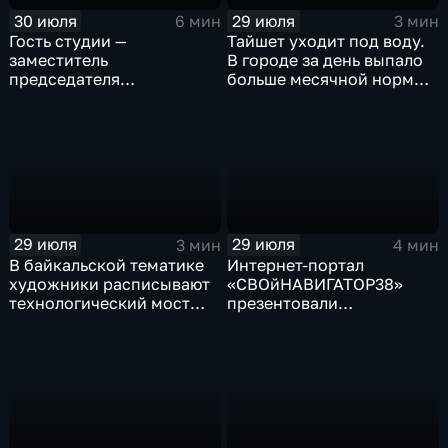
30 июля
29 июля
6 мин
3 мин
Гость студии —
Тайшет уходит под воду.
заместитель
В городе за день выпало
председателя
больше месячной нормы
правительства Иркутской
осадков
области Наталья
Дикусарова
29 июля
29 июля
3 мин
4 мин
В байкальской тематике
Интернет-портал
художники расписывают
«СВОйНАВИГАТОР38»
технологический мост
презентовали
через реку Ушаковку
в правительстве
в Иркутске
Иркутской области