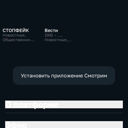
СТОПФЕЙК
Вести
Новостные,
1991 – …
,
Общественно-
Новостные,
политические,
Общественно-
общество
политические,
социально-
экономические
Установить приложение Смотрим
О платформе
Эфир