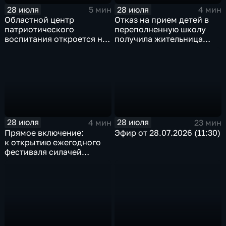
28 июля
28 июля
5 мин
4 мин
Областной центр
Отказ на прием детей в
патриотического
переполненную школу
воспитания откроется на
получила жительница
базе иркутского Дома
Грановщины Ольга Джура
офицеров
28 июля
28 июля
4 мин
23 мин
Прямое включение:
Эфир от 28.07.2026 (11:30)
к открытию ежегодного
фестиваля силачей
«Владимиръ» в эти
минуты готовятся
на территории
Каштаковской рощи
в предместье Рабочее