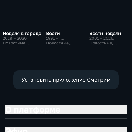
Неделя в городе
Вести
Вести недели
2018 – 2026
,
1991 – …
,
2001 – 2026
,
Новостные,
Новостные,
Новостные,
Общество,
Общественно-
Общественно-
общественно-
политические,
политические
политические
социально-
экономические
Установить приложение Смотрим
О платформе
Эфир