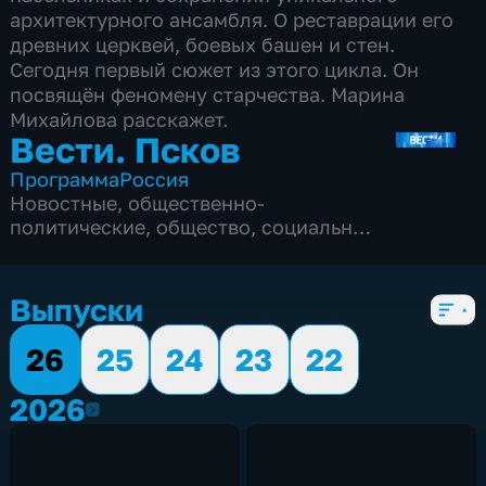
архитектурного ансамбля. О реставрации его
древних церквей, боевых башен и стен.
Сегодня первый сюжет из этого цикла. Он
посвящён феномену старчества. Марина
Михайлова расскажет.
Вести. Псков
Программа
Россия
Новостные
,
общественно-
политические
,
общество
,
социально-
экономические
,
5 сезонов, 3081 выпуск
Выпуски
26
25
24
23
22
2026
2026