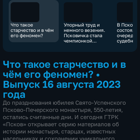
Что такое
Упорный труд и
В Пскове
старчество и в чём
немного везения.
состояло
его феномен?
Псковичка стала
очередно
чемпионкой
судебное
России по гребле
заседани
на байдарках
нашумевш
всю стран
Что такое старчество и в
посуточн
жилья
чём его феномен?
•
Выпуск 16 августа 2023
года
До празднования юбилея Свято-Успенского
Псково-Печерского монастыря, 550-летия,
остались считанные дни. И сегодня ГТРК
«Псков» открывает серию материалов об
истории монастыря, старцах, известных
насельниках и сохранении уникального