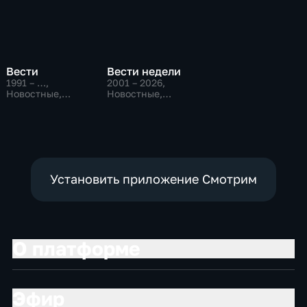
Вести
Вести недели
1991 – …
,
2001 – 2026
,
Новостные,
Новостные,
Общественно-
Общественно-
политические,
политические
социально-
экономические
Установить приложение Смотрим
О платформе
Эфир