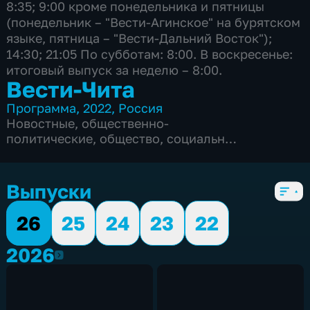
8:35; 9:00 кроме понедельника и пятницы
(понедельник – "Вести-Агинское" на бурятском
языке, пятница – "Вести-Дальний Восток");
14:30; 21:05 По субботам: 8:00. В воскресенье:
итоговый выпуск за неделю – 8:00.
Вести-Чита
Программа
,
2022
,
Россия
Новостные
,
общественно-
политические
,
общество
,
социально-
экономические
,
5 сезонов, 2578 выпусков
Выпуски
26
25
24
23
22
2026
2026