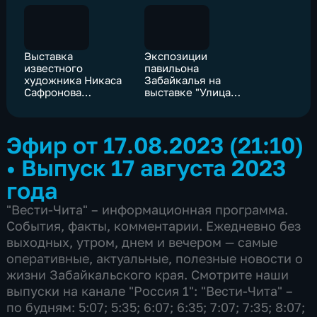
Выставка
Экспозиции
известного
павильона
художника Никаса
Забайкалья на
Сафронова
выставке "Улица
откроется сегодня
Дальнего Востока"
в Чите
познакомят
посетителей с
Эфир от 17.08.2023 (21:10)
богатствами недр
региона
•
Выпуск 17 августа 2023
года
"Вести-Чита" – информационная программа.
События, факты, комментарии. Ежедневно без
выходных, утром, днем и вечером — самые
оперативные, актуальные, полезные новости о
жизни Забайкальского края. Смотрите наши
выпуски на канале "Россия 1": "Вести-Чита" –
по будням: 5:07; 5:35; 6:07; 6:35; 7:07; 7:35; 8:07;