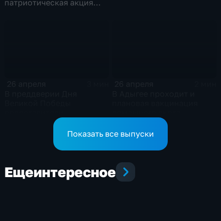
патриотическая акция
"Диктант Победы"
26 апреля
26 апреля
3 мин
2 мин
В преддверии Дня
В Адыгее проходит и
Великой Победы
плановая вакцинация
представители
домашнего скота
горадминистрации
поздравляют ветеранов
Показать все выпуски
Еще
интересное