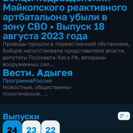
Майкопского реактивного
артбатальона убыли в
зону СВО
•
Выпуск 18
августа 2023 года
Проводы прошли в торжественной обстановке,
бойцов напутствовали представители власти,
депутаты Госсовета-Хасэ РА, ветераны
вооруженных сил…
Вести. Адыгея
Программа
Россия
Новостные
,
общественно-
политические
,
3 сезона, 659 выпусков
Выпуски
24
23
22