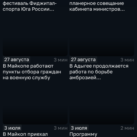
фестиваль Фиджитал-
планерное совещание
спорта Юга России
кабинета министров
"Территория будущего"
республики
27 августа
27 августа
3 мин
3 мин
В Майкопе работают
В Адыгее продолжается
пункты отбора граждан
работа по борьбе
на военную службу
амброзией
полыннолистной
3 июля
3 июля
3 мин
2 мин
В Майкоп приехал
Программу