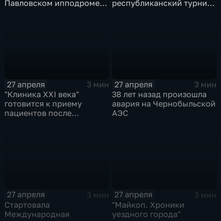
Павловском ипподроме
республиканский турнир
посвятили Дню Победы
по греко-римской борьбе
27 апреля
27 апреля
3 мин
3 мин
"Клиника XXI века"
38 лет назад произошла
готовится к приему
авария на Чернобыльской
пациентов после
АЭС
масштабной
реконструкции
27 апреля
27 апреля
3 мин
3 мин
Стартовала
"Майкоп. Хроники
Международная
уездного города"