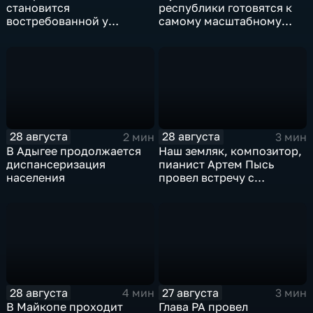
становится
республики готовятся к
востребованной у
самому масштабному
сельхозтоваропроизводителей
ежегодному событию –
Адыгеи
Фестивалю адыгейского
сыра
28 августа
28 августа
2 мин
3 мин
В Адыгее продолжается
Наш земляк, композитор,
диспансеризация
пианист Артем Пысь
населения
провел встречу с
почитателями его
творчества
28 августа
27 августа
4 мин
3 мин
В Майкопе проходит
Глава РА провел