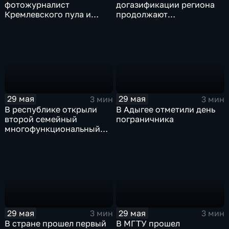
фотожурналист
догазификации региона
Кремлевского пула и
продолжают
военкор Анатолий
реализовывать в Адыгее
Жданов
29 мая
29 мая
3 мин
3 мин
В республике открыли
В Адыгее отметили день
второй семейный
пограничника
многофункциональный
центр
29 мая
29 мая
3 мин
3 мин
В стране прошел первый
В МГТУ прошел