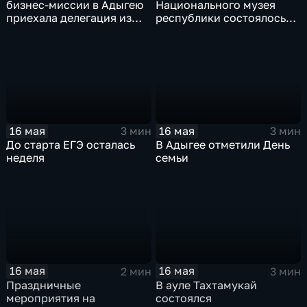
бизнес-миссии в Адыгею
Национального музея
приехала делегация из
республики состоялось
Иордании
совместное мероприятие
молодёжных Хасэ Адыгеи
и Краснодарского края
16 мая
16 мая
3 мин
3 мин
До старта ЕГЭ осталась
В Адыгее отметили День
неделя
семьи
16 мая
16 мая
2 мин
3 мин
Праздничные
В ауле Тахтамукай
мероприятия на
состоялся