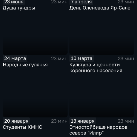
23 июня
7 апреля
23 мин
23 мин
Душа тундры
День Оленевода Яр-Сале
24 марта
10 марта
23 мин
23 мин
Народные гулянья
Культура и ценности
коренного населения
20 января
13 января
23 мин
23 мин
Студенты КМНС
Этностойбище народов
севера "Илир"