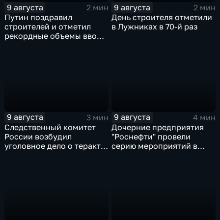
9 августа
9 августа
2 мин
2 мин
Путин поздравил
День строителя отметили
строителей и отметил
в Лужниках в 70-й раз
рекордные объемы ввода
жилья
9 августа
9 августа
3 мин
4 мин
Следственный комитет
Дочерние предприятия
России возбудил
"Роснефти" провели
уголовное дело о теракте
серию мероприятий в
после ночной атаки ВСУ
поддержку коренных
на Белгород
народов Севера и
Дальнего Востока