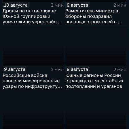
10 августа
9 августа
3 мин
2 мин
Дроны на оптоволокне
Заместитель министра
Южной группировки
обороны поздравил
уничтожили укрепрайон
военных строителей с
ВСУ на Дружковском
профессиональным
направлении
праздником
9 августа
9 августа
3 мин
2 мин
Российские войска
Южные регионы России
нанесли массированные
страдают от масштабных
удары по инфраструктуре
подтоплений и ураганов
и складам беспилотников
в глубоком тылу ВСУ