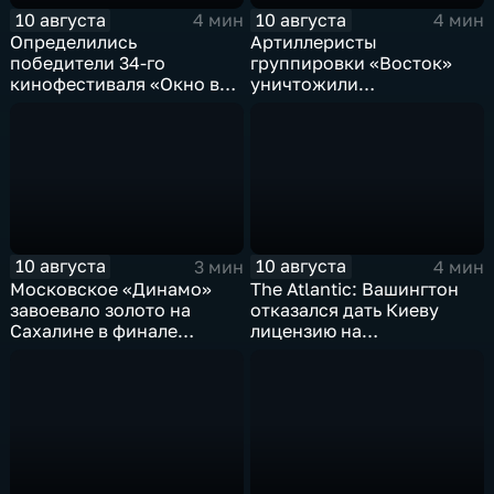
10 августа
10 августа
4 мин
4 мин
Определились
Артиллеристы
победители 34-го
группировки «Восток»
кинофестиваля «Окно в
уничтожили
Европу» в Выборге
американский броневик
MaxxPro с пехотой ВСУ в
Запорожской области
10 августа
10 августа
3 мин
4 мин
Московское «Динамо»
The Atlantic: Вашингтон
завоевало золото на
отказался дать Киеву
Сахалине в финале
лицензию на
шестого этапа
производство ЗРК Patriot
чемпионата России по
из-за финансовой
пляжному волейболу
невыгоды