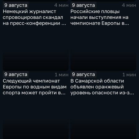
9 августа
9 августа
4 мин
4 мин
Немецкий журналист
Российские пловцы
спровоцировал скандал
начали выступления на
на пресс-конференции в
чемпионате Европы в
Сербии
Париже на фоне споров о
символике
9 августа
9 августа
1 мин
1 мин
Следующий чемпионат
В Самарской области
Европы по водным видам
объявлен оранжевый
спорта может пройти в
уровень опасности из-за
России
урагана