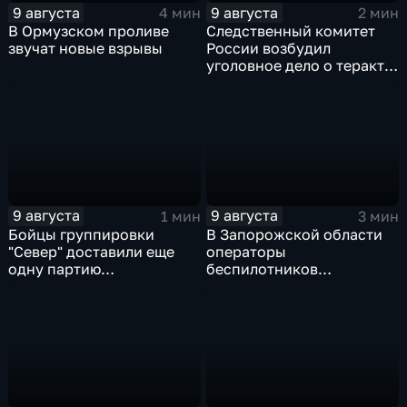
9 августа
9 августа
4 мин
2 мин
В Ормузском проливе
Следственный комитет
звучат новые взрывы
России возбудил
уголовное дело о теракте
после ночной атаки ВСУ
на Белгород
9 августа
9 августа
1 мин
3 мин
Бойцы группировки
В Запорожской области
"Север" доставили еще
операторы
одну партию
беспилотников
гуманитарного груза
группировки "Восток"
планомерно уничтожают
технику и укрепления
ВСУ