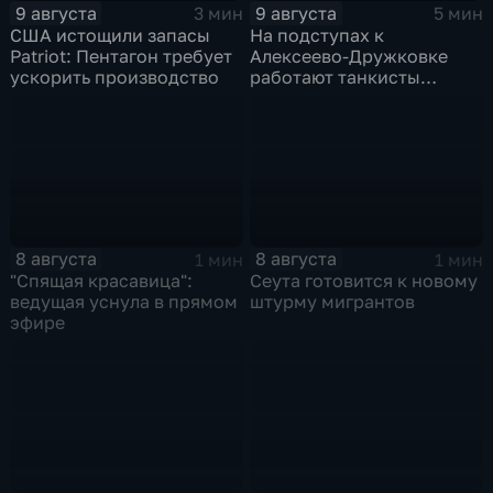
9 августа
9 августа
3 мин
5 мин
США истощили запасы
На подступах к
Patriot: Пентагон требует
Алексеево-Дружковке
ускорить производство
работают танкисты
"Южной"
8 августа
8 августа
1 мин
1 мин
"Спящая красавица":
Сеута готовится к новому
ведущая уснула в прямом
штурму мигрантов
эфире