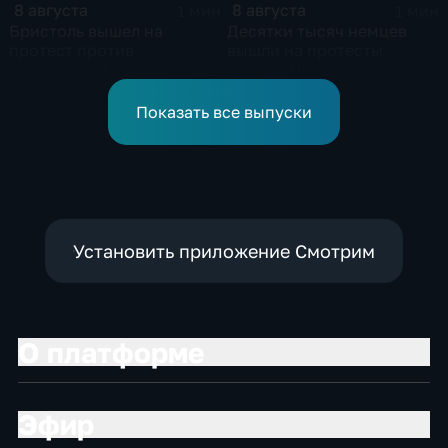
8 августа
8 августа
1 мин
1 мин
Бристоль вышел на
Десятки тысяч немцев
протест против
вышли на протесты
нелегальной миграции
против Мерца
Показать все выпуски
Установить приложение Смотрим
О платформе
Эфир