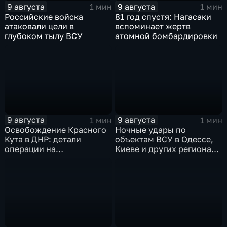
9 августа
9 августа
1 мин
1 мин
Российские войска
81 год спустя: Нагасаки
атаковали цели в
вспоминает жертв
глубоком тылу ВСУ
атомной бомбардировки
9 августа
9 августа
1 мин
1 мин
Освобождение Красного
Ночные удары по
Кута в ДНР: детали
объектам ВСУ в Одессе,
операции на
Киеве и других регионах
Добропольском
Украины
направлении