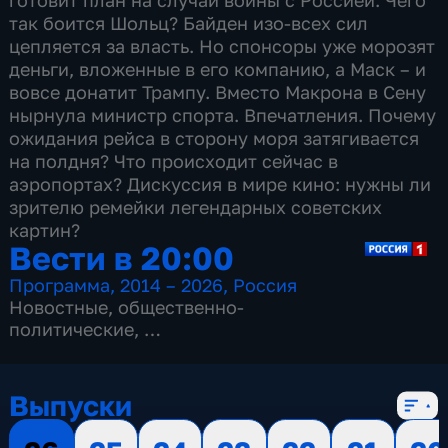
готовит план на случай войны с Россией. Чего
так боится Шольц? Байден изо-всех сил
цепляется за власть. Но спонсоры уже морозят
деньги, вложенные в его компанию, а Маск – и
вовсе донатит Трампу. Вместо Макрона в Сену
нырнула министр спорта. Впечатления. Почему
ожидания рейса в сторону моря затягивается
на полдня? Что происходит сейчас в
аэропортах? Дискуссия в мире кино: нужны ли
зрителю ремейки легендарных советских
картин?
Вести в 20:00
Программа
,
2014 – 2026
,
Россия
Новостные
,
общественно-
политические
,
13 сезонов, 3517 выпусков
Выпуски