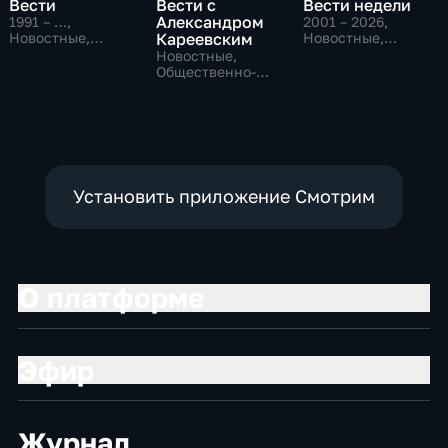
Вести
Вести с
Вести недели
Александром
1991 – …
,
2001 – 2026
,
Новостные,
Кареевским
Новостные,
Общественно-
Общественно-
Новостные,
политические,
политические
Общественно-
социально-
политические
экономические
Установить приложение Смотрим
О платформе
Эфир
Журнал