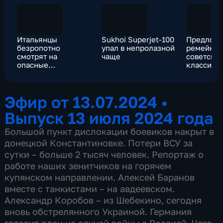
Итальянцы
Sukhoi Superjet-100
Предложе
безропотно
упал в непролазной
ремейках
смотрят на
чаще
советско
опасные
классики
эксперименты
дискусси
НАТО в
кино
Средиземном море
Эфир от 13.07.2024
•
Выпуск 13 июля 2024 года
Большой пункт дислокации боевиков накрыт в
донецкой Константиновке. Потери ВСУ за
сутки – больше 2 тысяч человек. Репортаж о
работе наших зенитчиков на горячем
купянском направлении. Алексей Баранов
вместе с танкистами – на авдеевском.
Александр Коробов – из Шебекино, сегодня
вновь обстрелянного Украиной. Германия