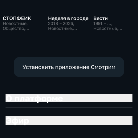
СТОПФЕЙК
Неделя в городе
Вести
Новостные,
2018 – 2026
,
1991 – …
,
Общество,
Новостные,
Новостные,
общественно-
Общество,
Общественно-
политические
общественно-
политические,
политические
социально-
экономические
Установить приложение Смотрим
О платформе
Эфир