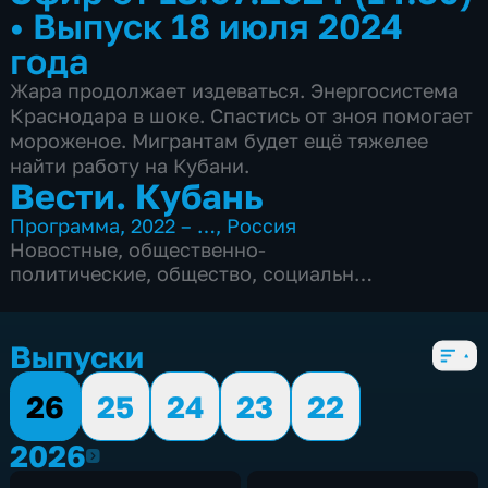
•
Выпуск 18 июля 2024
года
Жара продолжает издеваться. Энергосистема
Краснодара в шоке. Спастись от зноя помогает
мороженое. Мигрантам будет ещё тяжелее
найти работу на Кубани.
Вести. Кубань
Программа
,
2022 – …
,
Россия
Новостные
,
общественно-
политические
,
общество
,
социально-
экономические
,
5 сезонов, 2537 выпусков
Выпуски
26
25
24
23
22
2026
2026