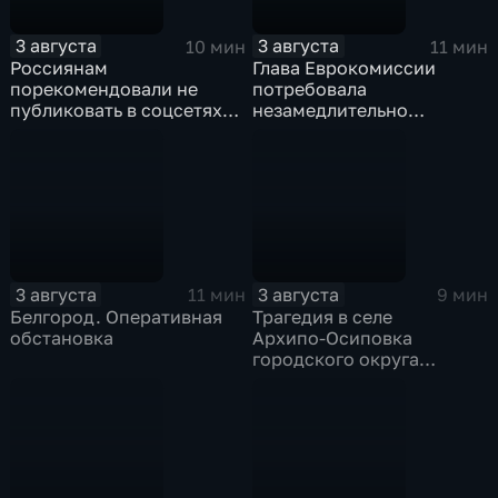
3 августа
3 августа
10 мин
11 мин
Россиянам
Глава Еврокомиссии
порекомендовали не
потребовала
публиковать в соцсетях
незамедлительно
адреса проживания,
высылать нелегальных
учебы и работы, а также
мигрантов, проникших в
информацию о близких
испанский эксклав Сеута
3 августа
3 августа
11 мин
9 мин
Белгород. Оперативная
Трагедия в селе
обстановка
Архипо‑Осиповка
городского округа
Геленджик