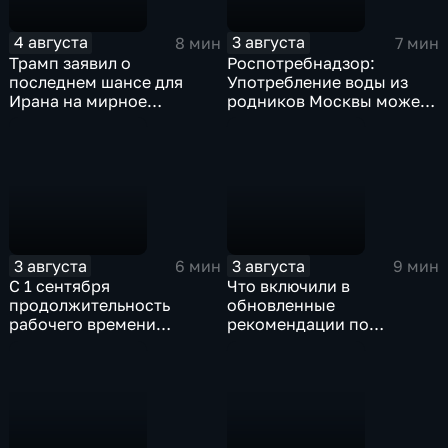
4 августа
3 августа
8 мин
7 мин
Трамп заявил о
Роспотребнадзор:
последнем шансе для
Употребление воды из
Ирана на мирное
родников Москвы может
урегулирование
привести к заражению
инфекциями
3 августа
3 августа
6 мин
9 мин
С 1 сентября
Что включили в
продолжительность
обновленные
рабочего времени
рекомендации по
водителей не должна
внеурочной деятельности
превышать 40 часов в
для школ?
неделю