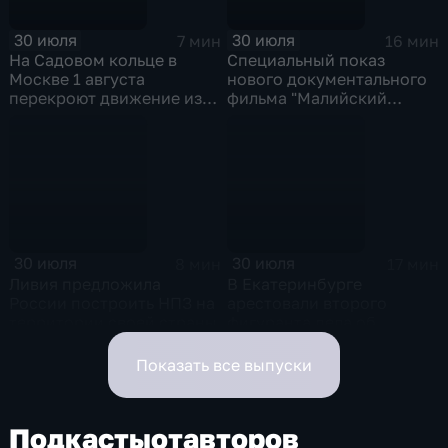
30 июля
30 июля
7 мин
16 мин
На Садовом кольце в
Специальный показ
Москве 1 августа
нового документального
перекроют движение из-
фильма "Малийский
за Ночного
рубеж" прошел в столице
велофестиваля и
в рамках фестиваля
велогонки "Вечернее
"RT.Док: Время наших
Садовое кольцо"
героев"
30 июля
30 июля
8 мин
17 мин
Ливия предложила
В Екатеринбурге
России построить НПЗ на
арестовали второго
территории своей страны
фигуранта дела об
избиении ученого РАН
Никиты Зезина, после
Показать все выпуски
которого он скончался
Подкасты
от
авторов