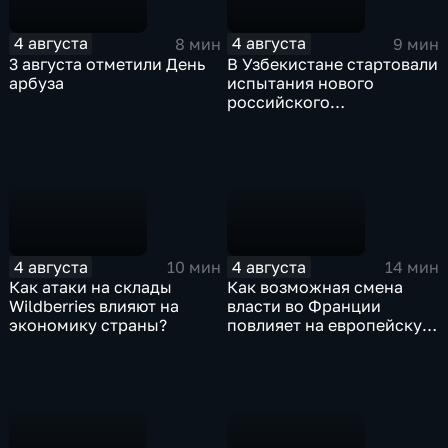
4 августа
4 августа
8 мин
9 мин
3 августа отметили День
В Узбекистане стартовали
арбуза
испытания нового
российского
турбовинтового самолета
Ил-114-300
4 августа
4 августа
10 мин
14 мин
Как атаки на склады
Как возможная смена
Wildberries влияют на
власти во Франции
экономику страны?
повлияет на европейскую
поддержку Киева?