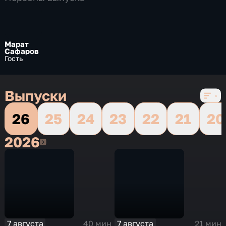
10 сезонов, 9863 выпуска
Марат
Сафаров
Гость
Выпуски
26
25
24
23
22
21
20
2026
2026
7 августа
7 августа
40 мин
21 мин