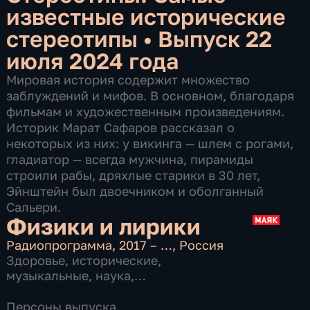
известные исторические
стереотипы
•
Выпуск 22
июля 2024 года
Мировая история содержит множество
заблуждений и мифов. В основном, благодаря
фильмам и художественным произведениям.
Историк Марат Сафаров рассказал о
некоторых из них: у викинга — шлем с рогами,
гладиатор — всегда мужчина, пирамиды
строили рабы, дряхлые старики в 30 лет,
Эйнштейн был двоечником и оболганный
Сальери.
Физики и лирики
Радиопрограмма
,
2017 – …
,
Россия
Здоровье
,
исторические
,
музыкальные
,
наука
,
образовательные
,
общественно-
политические
,
Персоны выпуска