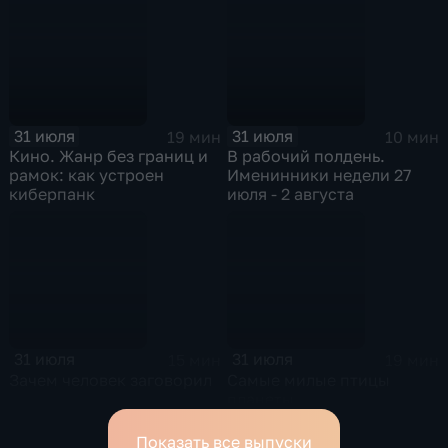
31 июля
31 июля
19 мин
10 мин
Кино. Жанр без границ и
В рабочий полдень.
рамок: как устроен
Именинники недели 27
киберпанк
июля - 2 августа
31 июля
31 июля
15 мин
19 мин
Зачем человек заговорил
Самые милые птицы
планеты
Показать все выпуски