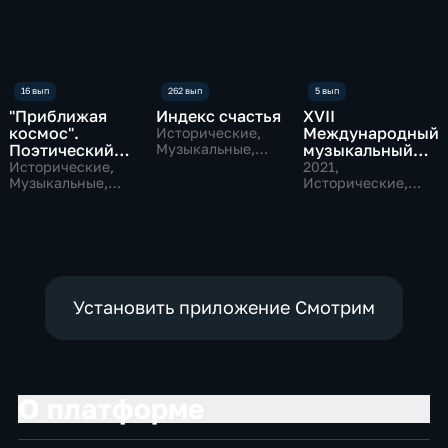
"Приближая
Индекс счастья
ХVII
космос".
Международный
Исторические,
Поэтический
Музыкальные,
музыкальный
образовательные
проект
фестиваль
Исторические,
2021
,
Музыкальные,
"Московский
Исторические,
наука
Музыкальные
форум"
Установить приложение Смотрим
О платформе