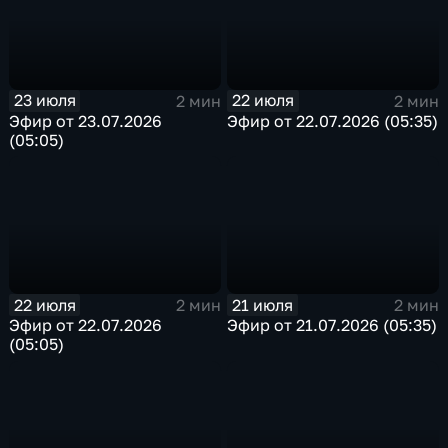
23 июля
22 июля
2 мин
2 мин
Эфир от 23.07.2026
Эфир от 22.07.2026 (05:35)
(05:05)
22 июля
21 июля
2 мин
2 мин
Эфир от 22.07.2026
Эфир от 21.07.2026 (05:35)
(05:05)