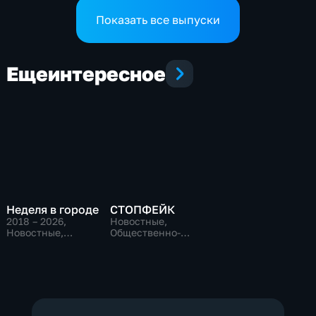
Показать все выпуски
Еще
интересное
Неделя в городе
СТОПФЕЙК
2018 – 2026
,
Новостные,
Новостные,
Общественно-
Общественно-
политические,
политические,
общество
общество