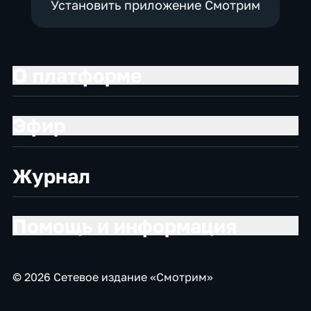
Установить приложение Смотрим
О платформе
Эфир
Журнал
Помощь и информация
© 2026 Сетевое издание «Смотрим»