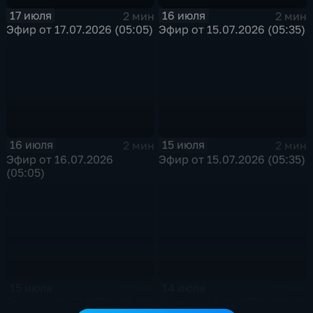
17 июля
16 июля
2 мин
2 мин
Эфир от 17.07.2026 (05:05)
Эфир от 15.07.2026 (05:35)
16 июля
15 июля
2 мин
2 мин
Эфир от 16.07.2026
Эфир от 15.07.2026 (05:35)
(05:05)
15 июля
14 июля
2 мин
2 мин
Эфир от 15.07.2026 (05:05)
Эфир от 14.07.2026 (05:35)