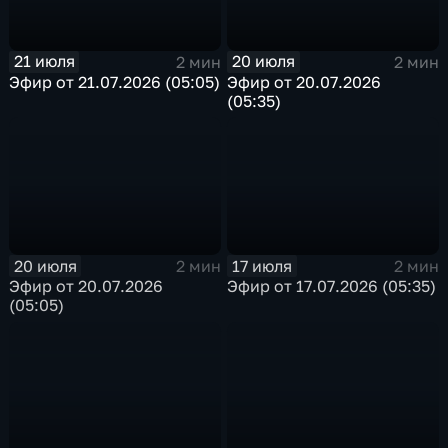
21 июля
20 июля
2 мин
2 мин
Эфир от 21.07.2026 (05:05)
Эфир от 20.07.2026
(05:35)
20 июля
17 июля
2 мин
2 мин
Эфир от 20.07.2026
Эфир от 17.07.2026 (05:35)
(05:05)