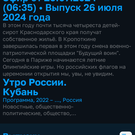
(06:35)
•
Выпуск 26 июля
2024 года
В этом году почти тысяча четыреста детей-
сирот Краснодарского края получат
собственное жильё. В Кропоткине
завершилась первая в этом году смена военно-
патриотической площадки "Будущий воин".
Сегодня в Париже начинаются летние
Олимпийские игры. Но российских флагов на
церемонии открытия мы, увы, не увидим.
Утро России.
Кубань
Программа
,
2022 – …
,
Россия
Новостные
,
общественно-
политические
,
общество
,
развлекательные
,
социально-
экономические
,
5 сезонов, 2029 выпусков