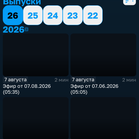
Выпуски
26
25
24
23
22
2026
2026
7 августа
7 августа
2 мин
2 мин
Эфир от 07.08.2026
Эфир от 07.06.2026
(05:35)
(05:05)