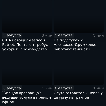
Добропольском
Украины
направлении
9 августа
9 августа
3 мин
5 мин
США истощили запасы
На подступах к
Patriot: Пентагон требует
Алексеево-Дружковке
ускорить производство
работают танкисты
"Южной"
8 августа
8 августа
1 мин
1 мин
"Спящая красавица":
Сеута готовится к новому
ведущая уснула в прямом
штурму мигрантов
эфире