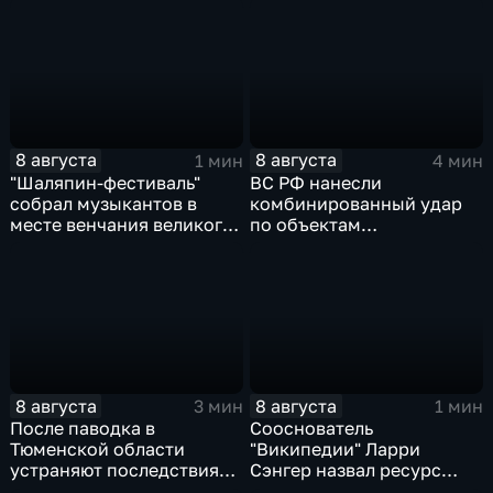
8 августа
8 августа
1 мин
4 мин
"Шаляпин‑фестиваль"
ВС РФ нанесли
собрал музыкантов в
комбинированный удар
месте венчания великого
по объектам
певца
логистической,
топливной и
энергетической
инфраструктуры в Киеве
8 августа
8 августа
3 мин
1 мин
После паводка в
Сооснователь
Тюменской области
"Википедии" Ларри
устраняют последствия
Сэнгер назвал ресурс
для водоснабжения
инструментом