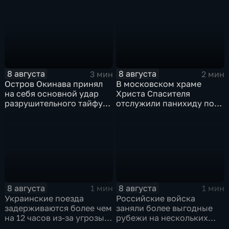
пропаганды
8 августа
8 августа
3 мин
2 мин
Остров Окинава принял
В московском храме
на себя основной удар
Христа Спасителя
разрушительного тайфуна
отслужили панихиду по
"Дельфин"
погибшим жителям
Южной Осетии
8 августа
8 августа
1 мин
1 мин
Украинские поезда
Российские войска
задерживаются более чем
заняли более выгодные
на 12 часов из-за угрозы
рубежи на нескольких
обстрелов
направлениях в зоне СВО