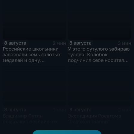
8 августа
8 августа
2 мин
3 мин
Российские школьники
У этого сутулого забираю
завоевали семь золотых
тулово: Колобок
медалей и одну
подчинил себе носителя в
бронзовую на турнире по
новом сказочном
ИИ
блокбастере
8 августа
8 августа
1 мин
3 мин
Владимир Путин
Экспедиция Росатома
поздравил российских
"Ледокол знаний"
спортсменов и
прибыла на Северный
физкультурников с
полюс