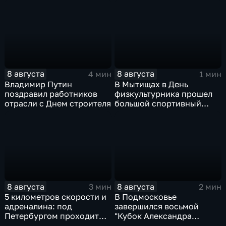
8 августа
8 августа
4 мин
1 мин
Владимир Путин
В Мытищах в День
поздравил работников
физкультурника прошел
отрасли с Днем строителя
большой спортивный
фестиваль
8 августа
8 августа
3 мин
2 мин
5 километров скорости и
В Подмосковье
адреналина: под
завершился восьмой
Петербургом проходит
"Кубок Александра
третий этап "Формулы‑4"
Овечкина"