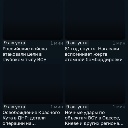
гуманитарного груза
группировки "Восток"
планомерно уничтожают
технику и укрепления
ВСУ
9 августа
9 августа
1 мин
1 мин
Российские войска
81 год спустя: Нагасаки
атаковали цели в
вспоминает жертв
глубоком тылу ВСУ
атомной бомбардировки
9 августа
9 августа
1 мин
1 мин
Освобождение Красного
Ночные удары по
Кута в ДНР: детали
объектам ВСУ в Одессе,
операции на
Киеве и других регионах