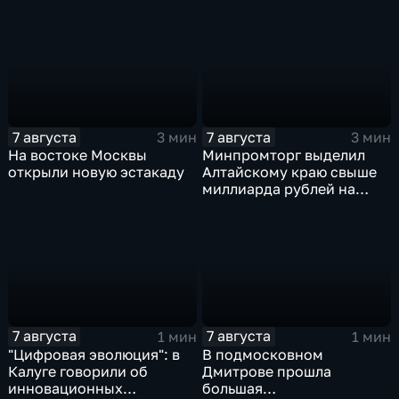
спецслужбы Израиля
7 августа
7 августа
3 мин
3 мин
На востоке Москвы
Минпромторг выделил
открыли новую эстакаду
Алтайскому краю свыше
миллиарда рублей на
промразвитие
7 августа
7 августа
1 мин
1 мин
"Цифровая эволюция": в
В подмосковном
Калуге говорили об
Дмитрове прошла
инновационных
большая