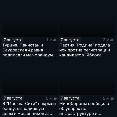
ударов по ключевым
Ярославской области
объектам
7 августа
7 августа
1 мин
2 мин
Турция, Пакистан и
Партия "Родина" подала
Саудовская Аравия
иск против регистрации
подписали меморандум о
кандидатов "Яблока"
коллективной обороне
7 августа
7 августа
5 мин
5 мин
В "Москва‑Сити" накрыли
Минобороны сообщило
банду, выводившую
об ударах по
деньги мошенников за
инфраструктуре и