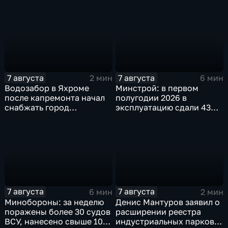
IT‑проектах
агропромышленная
выставка
7 августа
7 августа
2 мин
6 мин
Водозабор в Яхроме
Минстрой: в первом
после капремонта начал
полугодии 2026 в
снабжать город
эксплуатацию сдали 43
качественной водой
миллиона "квадратов"
7 августа
7 августа
6 мин
2 мин
Минобороны: за неделю
Денис Мантуров заявил о
поражены более 30 судов
расширении реестра
ВСУ, нанесено свыше 10
индустриальных парков в