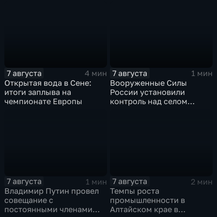
рубеж
военной технике ВСУ
7 августа
7 августа
4 мин
1 мин
Открытая вода в Сене:
Вооруженные Силы
итоги заплыва на
России установили
чемпионате Европы
контроль над селом
Анискино в Харьковской
области
7 августа
7 августа
1 мин
2 мин
Владимир Путин провел
Темпы роста
совещание с
промышленности в
постоянными членами
Алтайском крае в