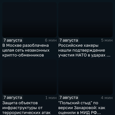
собак
сложности более 10-ти
массированных и
групповых ударов
7 августа
7 августа
6 мин
5 мин
В Москве разоблачена
Российские хакеры
целая сеть незаконных
нашли подтверждение
крипто-обменников
участия НАТО в ударах по
России
7 августа
7 августа
1 мин
4 мин
Защита объектов
"Польский стыд" по
инфраструктуры от
версии Захаровой: как
террористических атак
оценили в МИД РФ