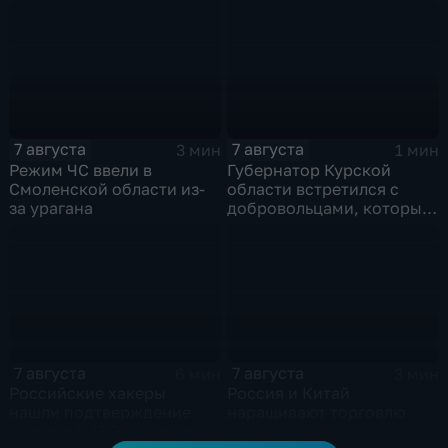
Совета безопасности
нынешнем году уже выше
России
среднего
7 августа
7 августа
3 мин
1 мин
Режим ЧС ввели в
Губернатор Курской
Смоленской области из-
области встретился с
за урагана
добровольцами, которые
помогали пострадавшим
от вторжения ВСУ
жителям приграничья
7 августа
7 августа
6 мин
3 мин
Российские хакеры
Россия и Китай
нашли подтверждение
наращивают торговлю
участия НАТО в ударах по