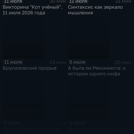
11 июля
11 июля
30 мин
21 мин
Викторина "Кот учёный".
Синтаксис как зеркало
11 июля 2026 года
мышления
11 июля
5 июля
19 мин
20 мин
Брусиловский прорыв
А была ли Реконкиста: к
истории одного мифа
5 июля
5 июля
19 мин
32 мин
Химия. Кофе против чая
Викторина "Кот учёный".