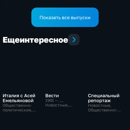
Эфир от 23.07.2026 (21:20)
Эфир от 23.07.2025 (11:40)
Показать все выпуски
Еще
интересное
Италия с Асей
Вести
Специальный
Емельяновой
репортаж
1991 – …
,
Новостные,
Общественно-
Новостные,
Общественно-
политические,
Общественно-
политические,
Общество,
политические,
социально-
новостные
социально-
экономические
экономические