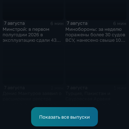
7 августа
7 августа
6 мин
6 мин
Минстрой: в первом
Минобороны: за неделю
полугодии 2026 в
поражены более 30 судов
эксплуатацию сдали 43
ВСУ, нанесено свыше 10
миллиона "квадратов"
ударов по ключевым
объектам
7 августа
7 августа
2 мин
1 мин
Денис Мантуров заявил о
Турция, Пакистан и
расширении реестра
Саудовская Аравия
индустриальных парков в
подписали меморандум о
Ярославской области
коллективной обороне
Показать все выпуски