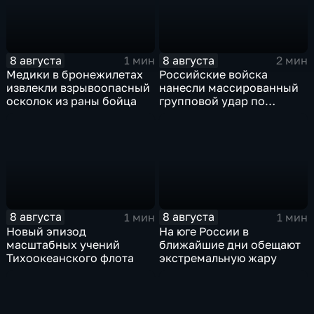
8 августа
8 августа
1 мин
2 мин
Медики в бронежилетах
Российские войска
извлекли взрывоопасный
нанесли массированный
осколок из раны бойца
групповой удар по
стратегическим объектам
в глубоком тылу ВСУ
8 августа
8 августа
1 мин
1 мин
Новый эпизод
На юге России в
масштабных учений
ближайшие дни обещают
Тихоокеанского флота
экстремальную жару