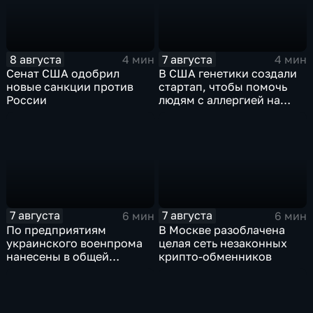
8 августа
7 августа
4 мин
4 мин
Сенат США одобрил
В США генетики создали
новые санкции против
стартап, чтобы помочь
России
людям с аллергией на
собак
7 августа
7 августа
6 мин
6 мин
По предприятиям
В Москве разоблачена
украинского военпрома
целая сеть незаконных
нанесены в общей
крипто-обменников
сложности более 10-ти
массированных и
групповых ударов