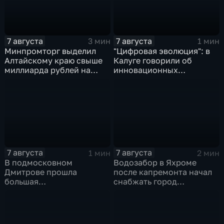
7 августа
7 августа
3 мин
1 мин
Минпромторг выделил
"Цифровая эволюция": в
Алтайскому краю свыше
Калуге говорили об
миллиарда рублей на
инновационных
промразвитие
IT‑проектах
7 августа
7 августа
1 мин
2 мин
В подмосковном
Водозабор в Яхроме
Дмитрове прошла
после капремонта начал
большая
снабжать город
агропромышленная
качественной водой
выставка