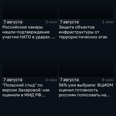
7 августа
7 августа
5 мин
1 мин
Российские хакеры
Защита объектов
нашли подтверждение
инфраструктуры от
участия НАТО в ударах по
террористических атак
России
7 августа
7 августа
4 мин
8 мин
"Польский стыд" по
56% уже выбрали: ВЦИОМ
версии Захаровой: как
оценил готовность
оценили в МИД РФ
россиян голосовать на
скандальную речь
выборах в Госдуму
Навроцкого