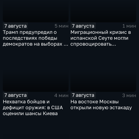
7 августа
7 августа
5 мин
1 мин
Трамп предупредил о
Миграционный кризис в
последствиях победы
испанской Сеуте могли
демократов на выборах в
спровоцировать
Сенат.
спецслужбы Израиля
7 августа
7 августа
4 мин
3 мин
Нехватка бойцов и
На востоке Москвы
дефицит оружия: в США
открыли новую эстакаду
оценили шансы Киева