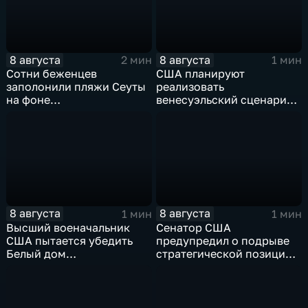
8 августа
8 августа
2 мин
1 мин
Сотни беженцев
США планируют
заполонили пляжи Сеуты
реализовать
на фоне
венесуэльский сценарий
катастрофического
для смены власти на Кубе
миграционного кризиса
8 августа
8 августа
1 мин
1 мин
Высший военачальник
Сенатор США
США пытается убедить
предупредил о подрыве
Белый дом
стратегической позиции
незамедлительно
из-за новых пошлин
завершить конфликт с
против России
Ираном