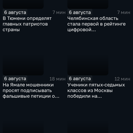
6 августа
6 августа
7 мин
7 мин
В Тюмени определят
Челябинская область
главных патриотов
стала первой в рейтинге
страны
цифровой
трансформации в России
6 августа
6 августа
18 мин
12 мин
На Ямале мошенники
Ученики пятых-седьмых
просят подписывать
классов из Москвы
фальшивые петиции о
победили на
защите лесов
Всероссийском конкурсе
"Большая перемена"