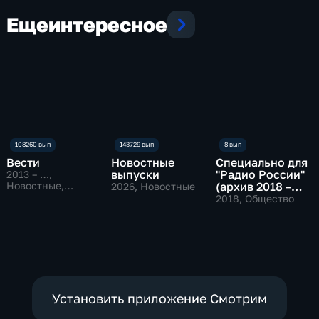
Еще
интересное
Вести
Новостные
Специально для
выпуски
"Радио России"
2013 – …
,
Новостные,
(архив 2018 –
2026
, Новостные
Общественно-
2019)
2018
, Общество
политические
Установить приложение Смотрим