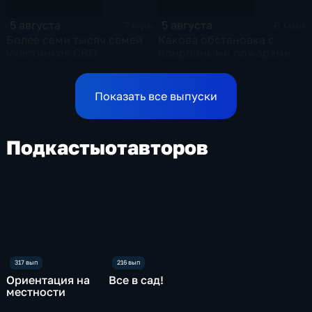
5 августа
5 августа
7 мин
6 мин
Более семи тысяч семей
Какова обстановка с
участников СВО
природными пожарами
используют меры
на Ямале?
поддержки в Ульяновской
области
Показать все выпуски
Подкасты
от
авторов
Ориентация на
Все в сад!
местности