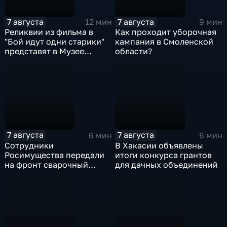
7 августа
7 августа
12 мин
9 мин
Реликвии из фильма в
Как проходит уборочная
"Бой идут одни старики"
кампания в Смоленской
представят в Музее
области?
Победы
7 августа
7 августа
6 мин
6 мин
Сотрудники
В Хакасии объявлены
Росимущества передали
итоги конкурса грантов
на фронт сварочный
для дачных объединений
аппарат, болгарку,
электроды