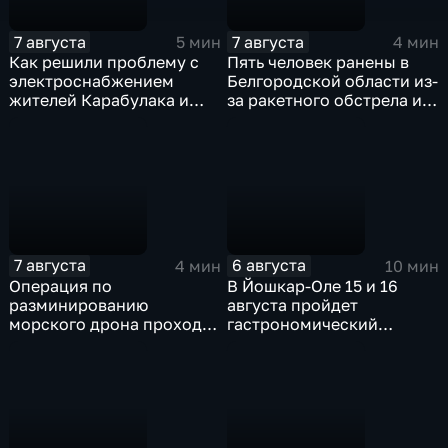
7 августа
7 августа
5 мин
4 мин
Как решили проблему с
Пять человек ранены в
электроснабжением
Белгородской области из-
жителей Карабулака и
за ракетного обстрела и
Яндаре?
атак украинских БПЛА
7 августа
6 августа
4 мин
10 мин
Операция по
В Йошкар-Оле 15 и 16
разминированию
августа пройдет
морского дрона проходит
гастрономический
в районе Приморского
фестиваль "Йошка Еш"
парка в Ялте