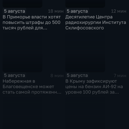
5 августа
5 августа
18 мин
12 мин
В Приморье власти хотят
Десятилетие Центра
повысить штрафы до 500
радиохирургии Института
тысяч рублей для
Склифосовского
родителей, чьи дети
находятся на пляже без
присмотра
5 августа
5 августа
8 мин
7 мин
Набережная в
В Крыму зафиксируют
Благовещенске может
цены на бензин АИ-92 на
стать самой протяженной
уровне 100 рублей за
речной набережной в
литр
стране