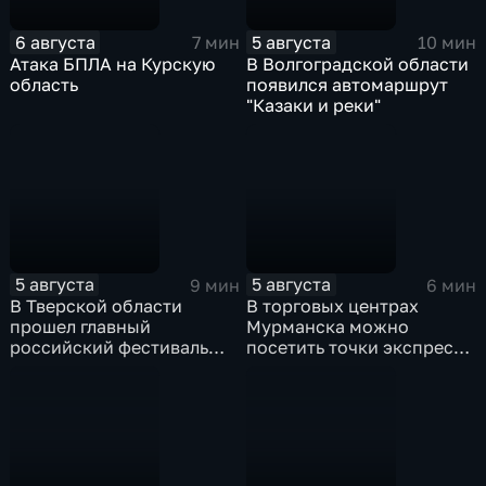
6 августа
5 августа
7 мин
10 мин
Атака БПЛА на Курскую
В Волгоградской области
область
появился автомаршрут
"Казаки и реки"
5 августа
5 августа
9 мин
6 мин
В Тверской области
В торговых центрах
прошел главный
Мурманска можно
российский фестиваль
посетить точки экспресс-
уличной клоунады
скрининга здоровья
"Карандаш-фест"