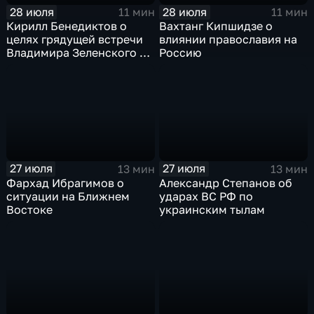
28 июля
28 июля
11 мин
11 мин
Кирилл Бенедиктов о
Вахтанг Кипшидзе о
целях грядущей встречи
влиянии православия на
Владимира Зеленского с
Россию
Дональдом Трампом
27 июля
27 июля
13 мин
13 мин
Фархад Ибрагимов о
Александр Степанов об
ситуации на Ближнем
ударах ВС РФ по
Востоке
украинским тылам