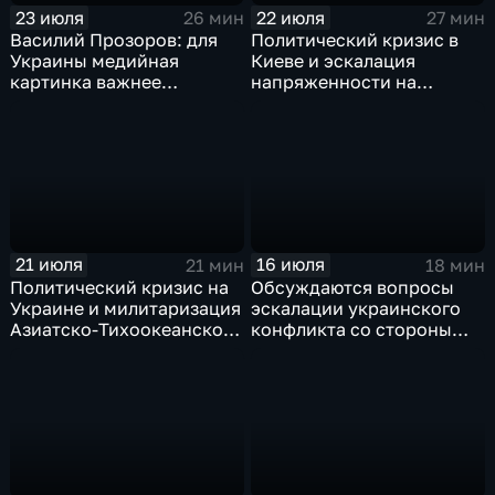
23 июля
22 июля
26 мин
27 мин
Василий Прозоров: для
Политический кризис в
Украины медийная
Киеве и эскалация
картинка важнее
напряженности на
ситуации на поле боя
Ближнем Востоке
21 июля
16 июля
21 мин
18 мин
Политический кризис на
Обсуждаются вопросы
Украине и милитаризация
эскалации украинского
Азиатско-Тихоокеанского
конфликта со стороны
региона: главные темы
западных стран, а также
программы "Пятая
последствия российских
студия"
ударов по объектам ВПК
Украины