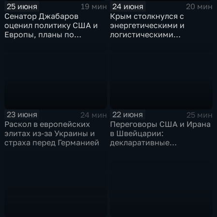
25 июня
24 июня
19 мин
20 мин
Сенатор Джабаров
Крым столкнулся с
оценил политику США и
энергетическими и
Европы, планы по
логистическими
финансированию Киева и
трудностями, а Армения
дипломатические
углубляет конфронтацию
скандалы
с Россией
23 июня
22 июня
24 мин
25 мин
Раскол в европейских
Переговоры США и Ирана
элитах из-за Украины и
в Швейцарии:
страха перед Германией
декларативные
намерения на фоне
геополитического тупика.
Польско-украинский
конфликт обострился из-
за героизации
националистов и
исторических претензий