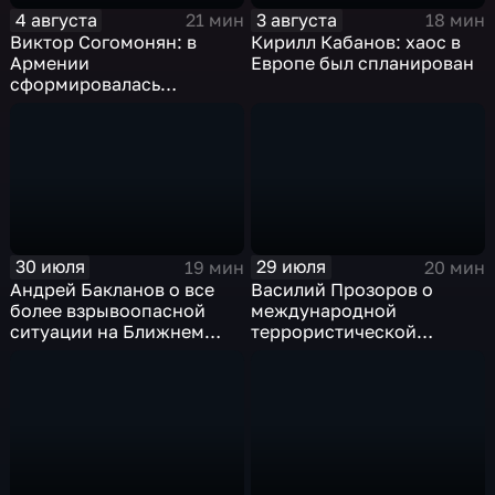
4 августа
3 августа
21 мин
18 мин
Виктор Согомонян: в
Кирилл Кабанов: хаос в
Армении
Европе был спланирован
сформировалась
автократическая власть
30 июля
29 июля
19 мин
20 мин
Андрей Бакланов о все
Василий Прозоров о
более взрывоопасной
международной
ситуации на Ближнем
террористической
Востоке
активности Киевского
режима