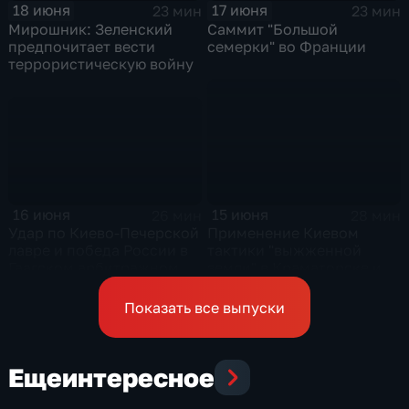
17 июня
18 июня
23 мин
23 мин
Саммит "Большой
Мирошник: Зеленский
семерки" во Франции
предпочитает вести
террористическую войну
16 июня
15 июня
26 мин
28 мин
Удар по Киево-Печерской
Применение Киевом
лавре и победа России в
тактики "выжженной
Гаагском арбитражном
земли" в Краматорске и
суде
урегулирование
конфликта на Ближнем
Показать все выпуски
Востоке
Еще
интересное