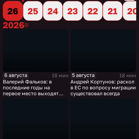
26
25
24
23
22
21
20
2026
2026
6 августа
5 августа
18 мин
18 мин
Валерий Фальков: в
Андрей Кортунов: раскол
последние годы на
в ЕС по вопросу миграции
первое место выходят
существовал всегда
инженерные
специальности, а также
специальности,
связанные с математикой
и естественными науками