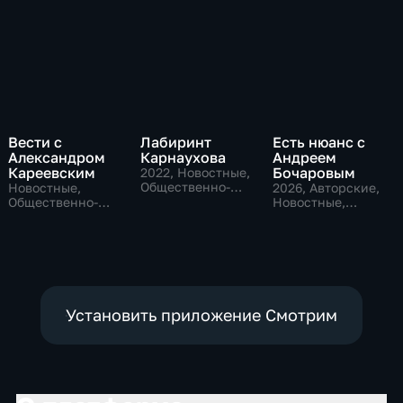
Вести с
Лабиринт
Есть нюанс с
Александром
Карнаухова
Андреем
Кареевским
Бочаровым
2022
, Новостные,
Общественно-
Новостные,
2026
, Авторские,
политические
Общественно-
Новостные,
политические
общественно-
политические
Установить приложение Смотрим