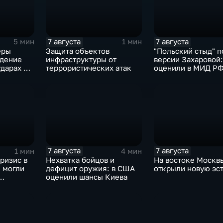
7 августа
7 августа
5 мин
1 мин
еры
Защита объектов
"Польский стыд" п
дение
инфраструктуры от
версии Захаровой:
ударах по
террористических атак
оценили в МИД Р
скандальную речь
Навроцкого
7 августа
7 августа
1 мин
4 мин
ризис в
Нехватка бойцов и
На востоке Москв
 могли
дефицит оружия: в США
открыли новую эс
оценили шансы Киева
аиля