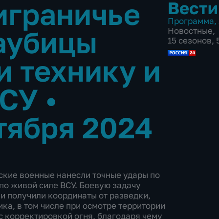
играничье
Вести
Программа
,
аубицы
Новостные
,
15 сезонов,
и технику и
ВСУ
•
тября 2024
ские военные нанесли точные удары по
по живой силе ВСУ. Боевую задачу
и получили координаты от разведки,
а, в том числе при осмотре территории
с корректировкой огня, благодаря чему