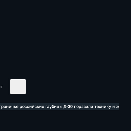
ог
играничье российские гаубицы Д-30 поразили технику и живую