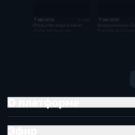
7 августа
7 августа
4 мин
Открытая вода в Сене:
Вооруженные С
итоги заплыва на
России установ
чемпионате Европы
контроль над с
Анискино в Хар
области
О платформе
Эфир