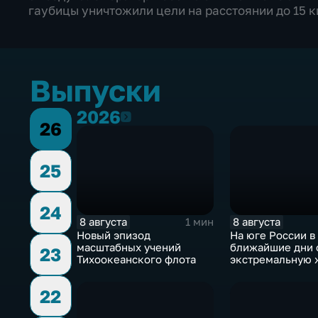
гаубицы уничтожили цели на расстоянии до 15 
Выпуски
2026
2026
26
25
24
8 августа
8 августа
1 мин
Новый эпизод
На юге России в
масштабных учений
ближайшие дни
23
Тихоокеанского флота
экстремальную 
22