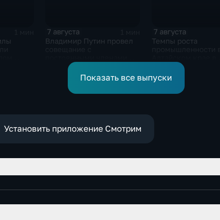
7 августа
7 августа
1 мин
1 мин
илы
Владимир Путин провел
Темпы роста
или
совещание с
промышленности 
елом
постоянными членами
Алтайском крае в
ьковской
Совета безопасности
нынешнем году у
России
среднего
Показать все выпуски
Установить приложение Смотрим