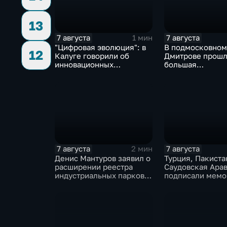
13
7 августа
7 августа
1 мин
"Цифровая эволюция": в
В подмосковном
12
Калуге говорили об
Дмитрове прош
инновационных
большая
IT‑проектах
агропромышлен
выставка
7 августа
7 августа
2 мин
Денис Мантуров заявил о
Турция, Пакиста
расширении реестра
Саудовская Ара
индустриальных парков в
подписали мемо
Ярославской области
коллективной о