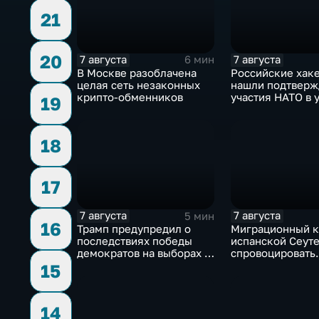
21
20
7 августа
7 августа
6 мин
В Москве разоблачена
Российские хак
целая сеть незаконных
нашли подтверж
крипто-обменников
участия НАТО в 
19
России
18
17
7 августа
7 августа
5 мин
16
Трамп предупредил о
Миграционный к
последствиях победы
испанской Сеуте
демократов на выборах в
спровоцировать
Сенат.
спецслужбы Изр
15
14