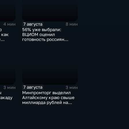
7 августа
4 мин
8 мин
о
56% уже выбрали:
 как
ВЦИОМ оценил
Ф
готовность россиян
голосовать на выборах в
Госдуму
7 августа
3 мин
3 мин
ы
Минпромторг выделил
такаду
Алтайскому краю свыше
миллиарда рублей на
промразвитие