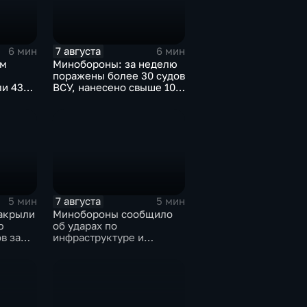
7 августа
6 мин
6 мин
ом
Минобороны: за неделю
поражены более 30 судов
ли 43
ВСУ, нанесено свыше 10
ов"
ударов по ключевым
объектам
7 августа
5 мин
5 мин
накрыли
Минобороны сообщило
ю
об ударах по
в за
инфраструктуре и
военной технике ВСУ