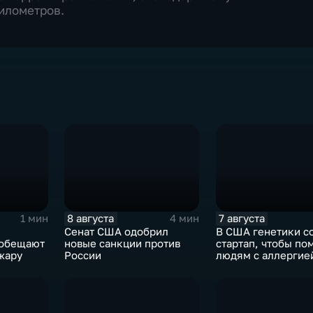
километров.
8 августа
7 августа
1 мин
4 мин
Сенат США одобрил
В США генетики с
 обещают
новые санкции против
стартап, чтобы по
жару
России
людям с аллергие
собак