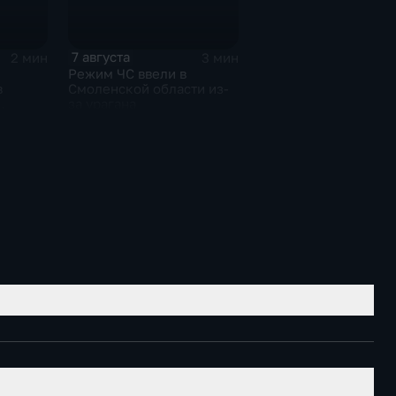
7 августа
2 мин
3 мин
Режим ЧС ввели в
в
Смоленской области из-
за урагана
же выше