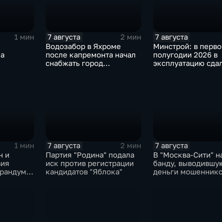
7 августа
7 августа
1 мин
2 мин
Водозабор в Яхроме
Минстрой: в перв
ла
после капремонта начал
полугодии 2026 в
снабжать город
эксплуатацию сда
ная
качественной водой
миллиона "квадрат
7 августа
7 августа
1 мин
2 мин
н и
Партия "Родина" подала
В "Москва‑Сити" 
вия
иск против регистрации
банду, выводившу
рандум о
кандидатов "Яблока"
деньги мошеннико
бороне
рубеж