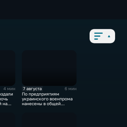
7 августа
4 мин
6 мин
оздали
По предприятиям
мочь
украинского военпрома
й на
нанесены в общей
сложности более 10-ти
массированных и
групповых ударов