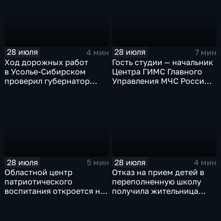
28 июля
28 июля
4 мин
7 мин
Ход дорожных работ
Гость студии — начальник
в Усолье-Сибирском
Центра ГИМС Главного
проверил губернатор
Управления МЧС России
Иркутской области
по Иркутской области
Андрей Карепов
28 июля
28 июля
5 мин
4 мин
Областной центр
Отказ на прием детей в
патриотического
переполненную школу
воспитания откроется на
получила жительница
базе иркутского Дома
Грановщины Ольга Джура
офицеров