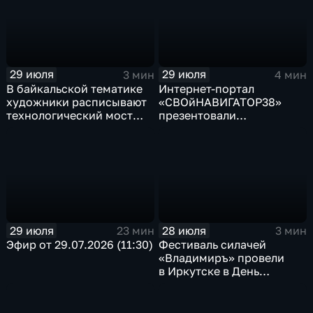
29 июля
29 июля
3 мин
4 мин
В байкальской тематике
Интернет-портал
художники расписывают
«СВОйНАВИГАТОР38»
технологический мост
презентовали
через реку Ушаковку
в правительстве
в Иркутске
Иркутской области
29 июля
28 июля
23 мин
3 мин
Эфир от 29.07.2026 (11:30)
Фестиваль силачей
«Владимиръ» провели
в Иркутске в День
Крещения Руси