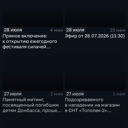
28 июля
28 июля
4 мин
23 мин
Прямое включение:
Эфир от 28.07.2026 (11:30)
к открытию ежегодного
фестиваля силачей
«Владимиръ» в эти
минуты готовятся
на территории
Каштаковской рощи
в предместье Рабочее
27 июля
27 июля
2 мин
1 мин
Памятный митинг,
Подозреваемого
посвященный погибшим
в нападении на магазин
детям Донбасса, прошел
в СНТ «Тополек-2»
сегодня в Иркутске
задержали в Иркутске