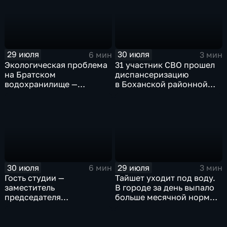
29 июля
30 июля
6 мин
3 мин
Экологическая проблема
31 участник СВО прошел
на Братском
диспансеризацию
водохранилище —
в Боханской районной
нашествие бакланов
больнице
привело к падению улова
рыбы
30 июля
29 июля
6 мин
3 мин
Гость студии —
Тайшет уходит под воду.
заместитель
В городе за день выпало
председателя
больше месячной нормы
правительства Иркутской
осадков
области Наталья
Дикусарова