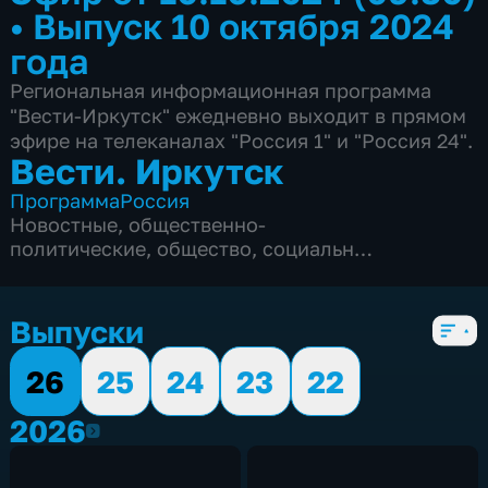
•
Выпуск 10 октября 2024
года
Региональная информационная программа
"Вести-Иркутск" ежедневно выходит в прямом
эфире на телеканалах "Россия 1" и "Россия 24".
Вести. Иркутск
Программа
Россия
Новостные
,
общественно-
политические
,
общество
,
социально-
экономические
,
5 сезонов, 5528 выпусков
Выпуски
26
25
24
23
22
2026
2026