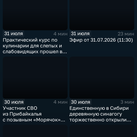
31 июля
31 июля
4 мин
23 мин
Практический курс по
Эфир от 31.07.2026 (11:30)
кулинарии для слепых и
слабовидящих прошел в
Иркутске
30 июля
30 июля
4 мин
3 мин
Участник СВО
Единственную в Сибири
из Прибайкалья
деревянную синагогу
с позывным «Морячок»
торжественно открыли
и губернатор Игорь
в архитектурно-
Кобзев встретились
этнографическом музее