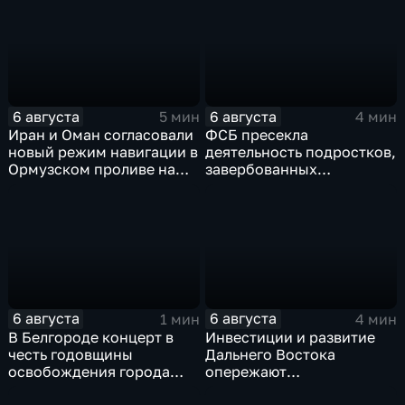
перехода к новой модели
грузовым самолетом
образования
6 августа
6 августа
5 мин
4 мин
Иран и Оман согласовали
ФСБ пресекла
новый режим навигации в
деятельность подростков,
Ормузском проливе на
завербованных
фоне нехватки
украинскими
боеприпасов у США
спецслужбами для
терактов в России
6 августа
6 августа
1 мин
4 мин
В Белгороде концерт в
Инвестиции и развитие
честь годовщины
Дальнего Востока
освобождения города
опережают
продолжился несмотря
среднероссийские