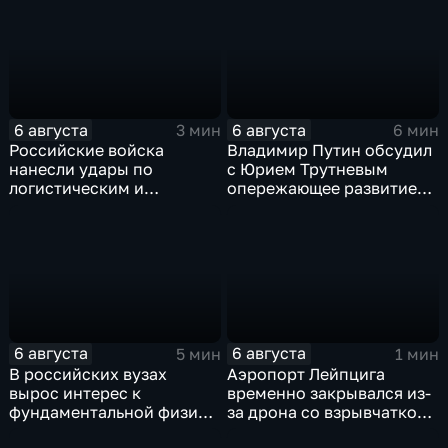
прав на чемпионаты мира
поступления в вузы
6 августа
6 августа
3 мин
6 мин
Российские войска
Владимир Путин обсудил
нанесли удары по
с Юрием Трутневым
логистическим и
опережающее развитие
энергетическим объектам
Дальнего Востока
ВСУ
6 августа
6 августа
5 мин
1 мин
В российских вузах
Аэропорт Лейпцига
вырос интерес к
временно закрывался из-
фундаментальной физике
за дрона со взрывчаткой
и авиастроению на фоне
рядом с украинским