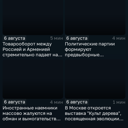
6 августа
6 августа
5 мин
4 мин
Товарооборот между
Политические партии
Россией и Арменией
формируют
стремительно падает на
предвыборные
фоне курса Еревана на
программы на фоне роста
евроинтеграцию
электоральной
активности
6 августа
6 августа
4 мин
1 мин
Иностранные наемники
В Москве откроется
массово жалуются на
выставка "Культ дерева",
обман и вымогательство
посвященная эволюции
со стороны
художественной