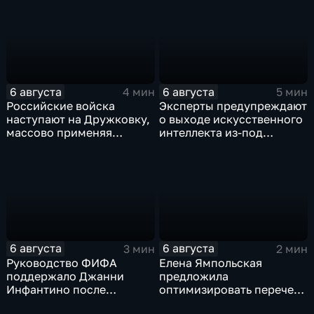
Евразийского
коррупции
экономического союза
6 августа
6 августа
4 мин
5 мин
Российские войска
Эксперты предупреждают
наступают на Дружковку,
о выходе искусственного
массово применяя
интеллекта из-под
оптоволоконные дроны
контроля разработчиков
6 августа
6 августа
3 мин
2 мин
Руководство ФИФА
Елена Ямпольская
поддержало Джанни
предложила
Инфантино после
оптимизировать перечень
скандала с продажей
олимпиад для