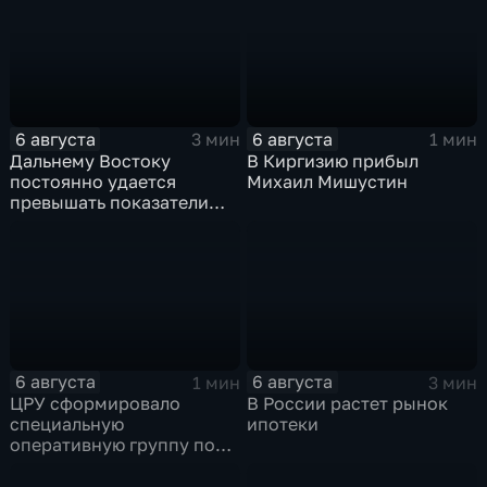
на блэкаут
показатели
6 августа
6 августа
3 мин
1 мин
Дальнему Востоку
В Киргизию прибыл
постоянно удается
Михаил Мишустин
превышать показатели
привлечения
инвестицийВ
6 августа
6 августа
1 мин
3 мин
ЦРУ сформировало
В России растет рынок
специальную
ипотеки
оперативную группу по
смене власти на Кубе.