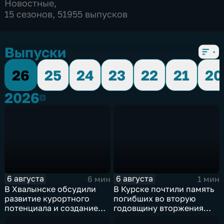
Новостные
,
15 сезонов, 51955 выпусков
Выпуски
26
25
24
23
22
21
20
2026
2026
6 августа
6 августа
6 мин
1 мин
В Хвалынске обсудили
В Курске почтили память
развитие курортного
погибших во вторую
потенциала и создание
годовщину вторжения
медицинского кластера
ВСУ