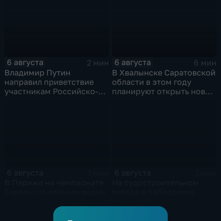
6 августа
6 августа
2 мин
6 мин
Владимир Путин
В Хвалынске Саратовской
направил приветствие
области в этом году
участникам Российско-
планируют открыть новую
киргизского
больницу
экономического форума
и Российско-киргизской
межрегиональной
конференции
6 августа
6 августа
3 мин
3 мин
В Париже на чемпионате
На судостроительном
Европы по водным видам
заводе в Хабаровске
спорта сегодня
приступили к сборке
завершаются
дебаркадеров
выступления по прыжкам