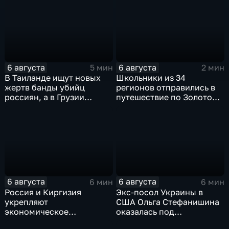
командования ВСУ
обработки древесины
6 августа
6 августа
5 мин
2 мин
В Таиланде ищут новых
Школьники из 34
жертв банды убийц
регионов отправились в
россиян, а в Грузии
путешествие по Золотому
фиксируют провокации
кольцу в рамках проекта
против туристов
"Кольцо Открытия"
6 августа
6 августа
6 мин
6 мин
Россия и Киргизия
Экс-посол Украины в
укрепляют
США Ольга Стефанишина
экономическое
оказалась под
партнерство в рамках
следствием по делу о