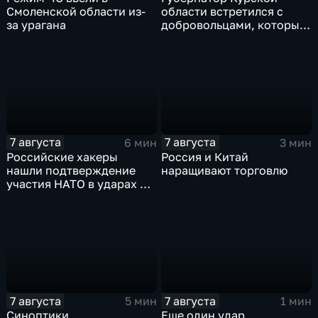
Смоленской области из-
области встретился с
за урагана
добровольцами, которые
помогали пострадавшим
от вторжения ВСУ
жителям приграничья
7 августа
7 августа
6 мин
3 мин
Российские хакеры
Россия и Китай
нашли подтверждение
наращивают торговлю
участия НАТО в ударах по
России
7 августа
7 августа
5 мин
1 мин
Синоптики
Еще один удар