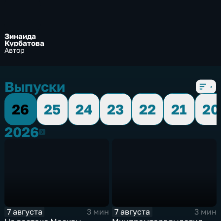
Зинаида
Курбатова
Автор
Выпуски
26
25
24
23
22
21
20
2026
2026
7 августа
7 августа
3 мин
3 мин