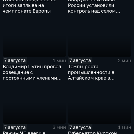
итоги заплыва на
России установили
чемпионате Европы
контроль над селом
Анискино в Харьковской
области
7 августа
7 августа
1 мин
2 мин
Владимир Путин провел
Темпы роста
совещание с
промышленности в
постоянными членами
Алтайском крае в
Совета безопасности
нынешнем году уже выше
России
среднего
7 августа
7 августа
3 мин
1 мин
Режим ЧС ввели в
Губернатор Курской