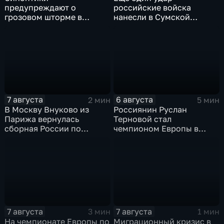
предупреждают о
российские войска
грозовом шторме в
нанесли в Сумской
Центральной России
области
7 августа
6 августа
2 мин
5 мин
В Москву Внуково из
Россиянин Руслан
Парижа вернулась
Терновой стал
сборная России по
чемпионом Европы в
синхронному плаванию
прыжках в воду с 10-ти
метровой вышки
7 августа
7 августа
3 мин
1 мин
На чемпионате Европы по
Миграционный кризис в