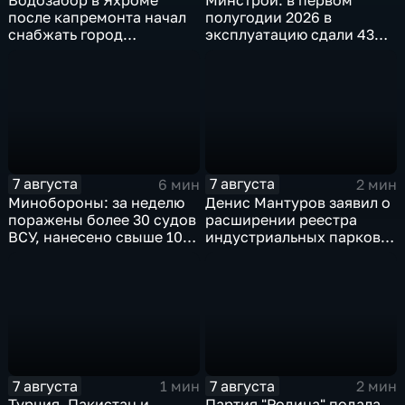
Водозабор в Яхроме
Минстрой: в первом
после капремонта начал
полугодии 2026 в
снабжать город
эксплуатацию сдали 43
качественной водой
миллиона "квадратов"
7 августа
7 августа
6 мин
2 мин
Минобороны: за неделю
Денис Мантуров заявил о
поражены более 30 судов
расширении реестра
ВСУ, нанесено свыше 10
индустриальных парков в
ударов по ключевым
Ярославской области
объектам
7 августа
7 августа
1 мин
2 мин
Турция, Пакистан и
Партия "Родина" подала