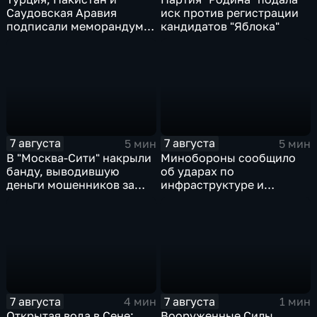
Саудовская Аравия
иск против регистрации
подписали меморандум о
кандидатов "Яблока"
коллективной обороне
7 августа
7 августа
5 мин
5 мин
В "Москва‑Сити" накрыли
Минобороны сообщило
банду, выводившую
об ударах по
деньги мошенников за
инфраструктуре и
рубеж
военной технике ВСУ
7 августа
7 августа
4 мин
1 мин
Открытая вода в Сене:
Вооруженные Силы