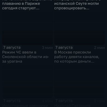
плаванию в Париже
испанской Сеуте могли
сегодня стартуют
спровоцировать
соревнования по хай-
спецслужбы Израиля
дайвингу
7 августа
7 августа
3 мин
2 мин
Режим ЧС ввели в
В Москве пресекли
Смоленской области из-
работу девяти каналов,
за урагана
по которым деньги
выводились за рубеж
через криптовалюту
7 августа
7 августа
4 мин
2 мин
Иностранные наемники
Николай Патрушев