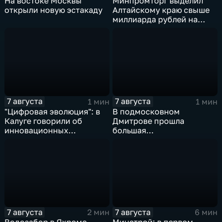
На востоке Москвы
Минпромторг выделил
открыли новую эстакаду
Алтайскому краю свыше
миллиарда рублей на
промразвитие
7 августа
7 августа
1 мин
1 мин
"Цифровая эволюция": в
В подмосковном
Калуге говорили об
Дмитрове прошла
инновационных
большая
IT‑проектах
агропромышленная
выставка
7 августа
7 августа
2 мин
6 мин