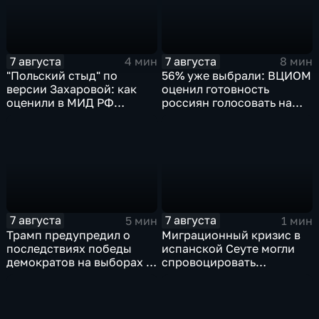
7 августа
7 августа
4 мин
8 мин
"Польский стыд" по
56% уже выбрали: ВЦИОМ
версии Захаровой: как
оценил готовность
оценили в МИД РФ
россиян голосовать на
скандальную речь
выборах в Госдуму
Навроцкого
7 августа
7 августа
5 мин
1 мин
Трамп предупредил о
Миграционный кризис в
последствиях победы
испанской Сеуте могли
демократов на выборах в
спровоцировать
Сенат.
спецслужбы Израиля