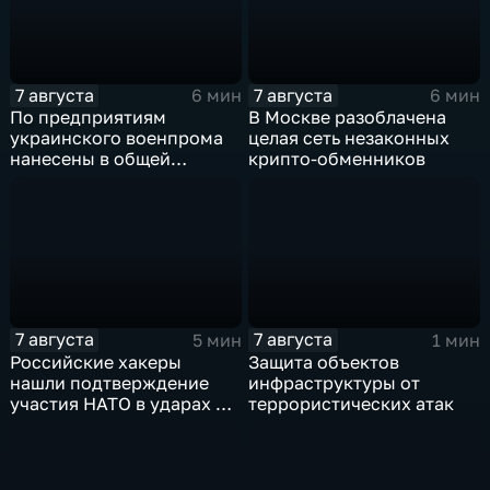
7 августа
7 августа
6 мин
6 мин
По предприятиям
В Москве разоблачена
украинского военпрома
целая сеть незаконных
нанесены в общей
крипто-обменников
сложности более 10-ти
массированных и
групповых ударов
7 августа
7 августа
5 мин
1 мин
Российские хакеры
Защита объектов
нашли подтверждение
инфраструктуры от
участия НАТО в ударах по
террористических атак
России