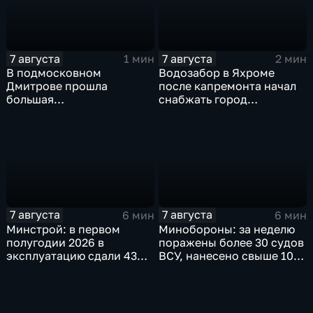
7 августа
7 августа
1 мин
2 мин
В подмосковном
Водозабор в Яхроме
Дмитрове прошла
после капремонта начал
большая
снабжать город
агропромышленная
качественной водой
выставка
7 августа
7 августа
6 мин
6 мин
Минстрой: в первом
Минобороны: за неделю
полугодии 2026 в
поражены более 30 судов
эксплуатацию сдали 43
ВСУ, нанесено свыше 10
миллиона "квадратов"
ударов по ключевым
объектам