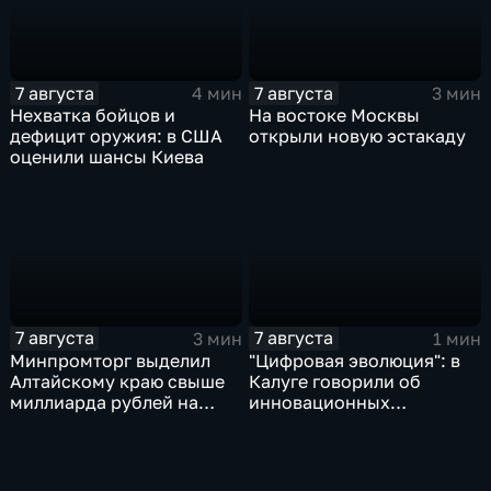
7 августа
7 августа
4 мин
3 мин
Нехватка бойцов и
На востоке Москвы
дефицит оружия: в США
открыли новую эстакаду
оценили шансы Киева
7 августа
7 августа
3 мин
1 мин
Минпромторг выделил
"Цифровая эволюция": в
Алтайскому краю свыше
Калуге говорили об
миллиарда рублей на
инновационных
промразвитие
IT‑проектах