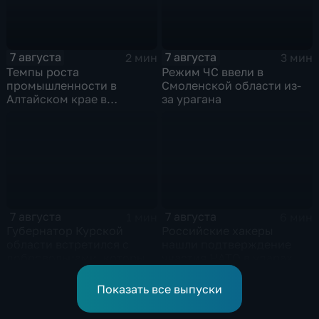
7 августа
7 августа
2 мин
3 мин
Темпы роста
Режим ЧС ввели в
промышленности в
Смоленской области из-
Алтайском крае в
за урагана
нынешнем году уже выше
среднего
7 августа
7 августа
1 мин
6 мин
Губернатор Курской
Российские хакеры
области встретился с
нашли подтверждение
добровольцами, которые
участия НАТО в ударах по
помогали пострадавшим
России
от вторжения ВСУ
Показать все выпуски
жителям приграничья