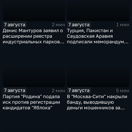
7 августа
7 августа
2 мин
1 мин
Денис Мантуров заявил о
Турция, Пакистан и
расширении реестра
Саудовская Аравия
индустриальных парков в
подписали меморандум о
Ярославской области
коллективной обороне
7 августа
7 августа
2 мин
5 мин
Партия "Родина" подала
В "Москва‑Сити" накрыли
иск против регистрации
банду, выводившую
кандидатов "Яблока"
деньги мошенников за
рубеж