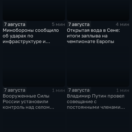
7 августа
7 августа
5 мин
4 мин
Минобороны сообщило
Открытая вода в Сене:
об ударах по
итоги заплыва на
инфраструктуре и
чемпионате Европы
военной технике ВСУ
7 августа
7 августа
1 мин
1 мин
Вооруженные Силы
Владимир Путин провел
России установили
совещание с
контроль над селом
постоянными членами
Анискино в Харьковской
Совета безопасности
области
России