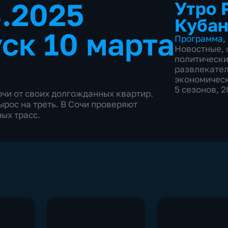
3.2025
Утро 
Кубан
ск 10 марта
Программа
,
Новостные
,
политическ
развлекате
экономичес
5 сезонов, 
чи от своих долгожданных квартир.
рос на треть. В Сочи проверяют
ых трасс.