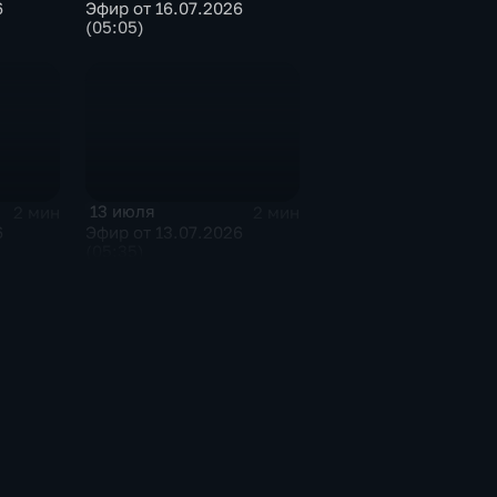
6
Эфир от 16.07.2026
(05:05)
13 июля
2 мин
2 мин
6
Эфир от 13.07.2026
(05:35)