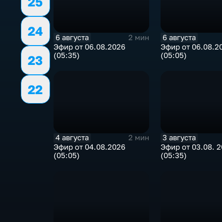
25
24
6 августа
6 августа
2 мин
Эфир от 06.08.2026
Эфир от 06.08.2
(05:35)
(05:05)
23
22
4 августа
3 августа
2 мин
Эфир от 04.08.2026
Эфир от 03.08. 
(05:05)
(05:35)