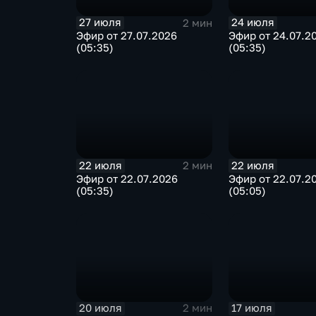
27 июля
24 июля
2 мин
Эфир от 27.07.2026
Эфир от 24.07.2
(05:35)
(05:35)
22 июля
22 июля
2 мин
Эфир от 22.07.2026
Эфир от 22.07.2
(05:35)
(05:05)
20 июля
17 июля
2 мин