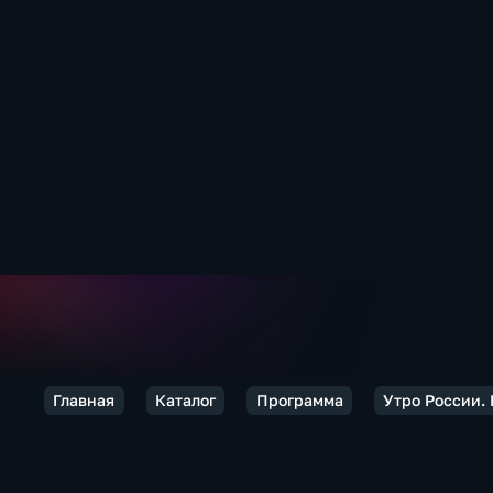
Главная
Каталог
Программа
Утро России.