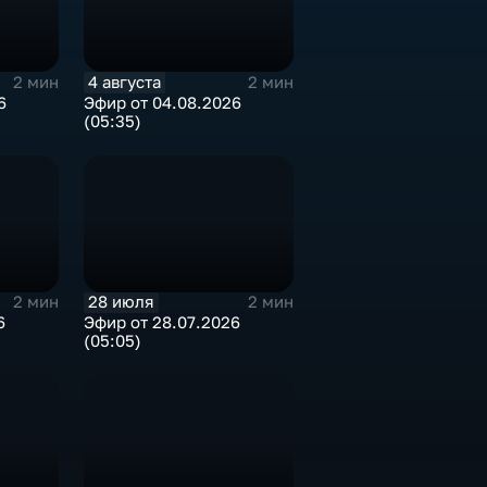
4 августа
2 мин
2 мин
6
Эфир от 04.08.2026
(05:35)
28 июля
2 мин
2 мин
6
Эфир от 28.07.2026
(05:05)