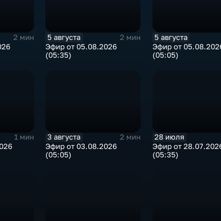
5 августа
5 августа
2 мин
2 мин
026
Эфир от 05.08.2026
Эфир от 05.08.202
(05:35)
(05:05)
3 августа
28 июля
1 мин
2 мин
2026
Эфир от 03.08.2026
Эфир от 28.07.202
(05:05)
(05:35)