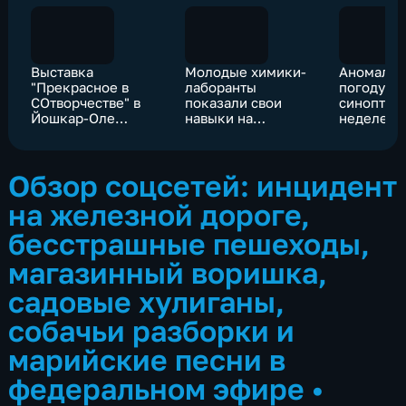
Выставка
Молодые химики-
Аномальн
"Прекрасное в
лаборанты
погоду о
СОтворчестве" в
показали свои
синоптики
Йошкар-Оле
навыки на
неделе в
показала
чемпионате
многообразие
"Профессионалы" в
талантов
Марий Эл
Обзор соцсетей: инцидент
сообщества
мастеров
на железной дороге,
бесстрашные пешеходы,
магазинный воришка,
садовые хулиганы,
собачьи разборки и
марийские песни в
федеральном эфире
•