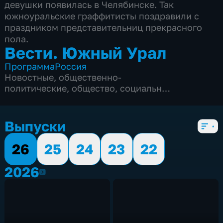
девушки появилась в Челябинске. Так
южноуральские граффитисты поздравили с
праздником представительниц прекрасного
пола.
Вести. Южный Урал
Программа
Россия
Новостные
,
общественно-
политические
,
общество
,
социально-
экономические
,
5 сезонов, 2083 выпуска
Выпуски
26
25
24
23
22
2026
2026