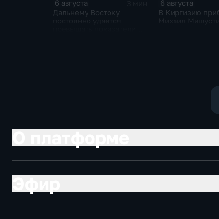
6 августа
6 августа
3 мин
Дальнему Востоку
В Киргизию при
постоянно удается
Михаил Мишуст
превышать показатели
привлечения
инвестицийВ
О платформе
Эфир