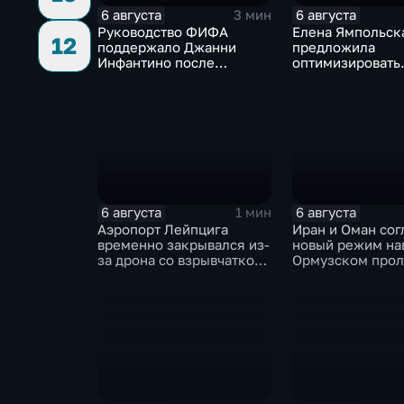
6 августа
6 августа
3 мин
Руководство ФИФА
Елена Ямпольск
12
поддержало Джанни
предложила
Инфантино после
оптимизировать
скандала с продажей
перечень олимп
прав на чемпионаты мира
поступления в в
6 августа
6 августа
1 мин
Аэропорт Лейпцига
Иран и Оман сог
временно закрывался из-
новый режим на
за дрона со взрывчаткой
Ормузском прол
рядом с украинским
фоне нехватки
грузовым самолетом
боеприпасов у 