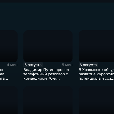
6 августа
6 августа
4 мин
5 мин
ан
Владимир Путин провел
В Хвалынске обсу
вал
телефонный разговор с
развитие курортн
ата
командиром 76-й
потенциала и созд
х с 10-
дивизии ВДВ
медицинского кла
Абдулазизом
Шихабидовым