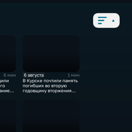
6 августа
6 мин
1 мин
дили
В Курске почтили память
ого
погибших во вторую
ание
годовщину вторжения
стера
ВСУ