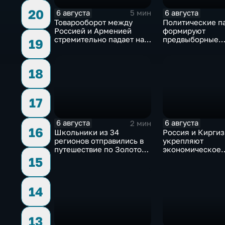
20
6 августа
6 августа
5 мин
Товарооборот между
Политические п
Россией и Арменией
формируют
стремительно падает на
предвыборные
19
фоне курса Еревана на
программы на ф
евроинтеграцию
электоральной
активности
18
17
6 августа
6 августа
2 мин
16
Школьники из 34
Россия и Кирги
регионов отправились в
укрепляют
путешествие по Золотому
экономическое
кольцу в рамках проекта
партнерство в р
15
"Кольцо Открытия"
Евразийского
экономического
14
13