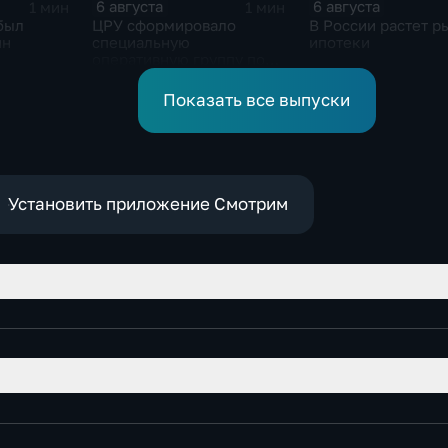
6 августа
6 августа
1 мин
1 мин
был
ЦРУ сформировало
В России растет р
ин
специальную
ипотеки
оперативную группу по
смене власти на Кубе.
Показать все выпуски
Установить приложение Смотрим