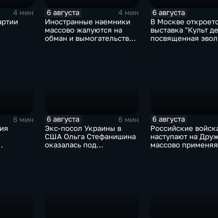
6 августа
6 августа
4 мин
4 мин
артии
Иностранные наемники
В Москве откроет
массово жалуются на
выставка "Культ де
обман и вымогательство
посвященная эво
оне роста
со стороны
художественной
командования ВСУ
обработки древес
6 августа
6 августа
6 мин
6 мин
зия
Экс-посол Украины в
Российские войск
США Ольга Стефанишина
наступают на Друж
оказалась под
массово применяя
амках
следствием по делу о
оптоволоконные 
коррупции
 союза