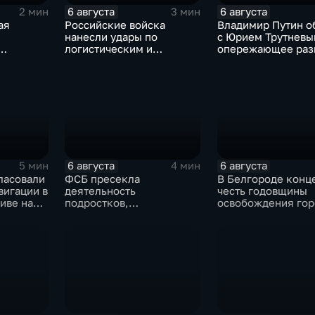
6 августа
6 августа
2 мин
3 мин
ая
Российские войска
Владимир Путин о
нанесли удары по
с Юрием Трутневы
логистическим и
опережающее раз
иад для
энергетическим
Дальнего Востока
узы
объектам ВСУ
6 августа
6 августа
5 мин
4 мин
ласовали
ФСБ пресекла
В Белгороде конце
вигации в
деятельность
честь годовщины
иве на
подростков,
освобождения гор
завербованных
продолжился нес
США
украинскими
на блэкаут
спецслужбами для
терактов в России