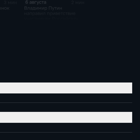
6 августа
3 мин
2 мин
ынок
Владимир Путин
направил приветствие
участникам Российско-
киргизского
экономического форума
и Российско-киргизской
межрегиональной
конференции