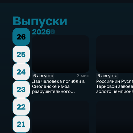
Выпуски
2026
2026
26
25
24
6 августа
6 августа
3 мин
Два человека погибли в
Россиянин Русл
Смоленске из-за
Терновой завое
23
разрушительного
золото чемпион
урагана, 15 тысяч
Европы в прыжка
жителей остались без
метровой вышки
22
света
21