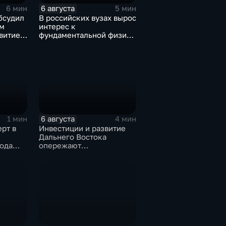
6 августа
6 мин
5 мин
бсудил
В российских вузах вырос
м
интерес к
витие
фундаментальной физике
и авиастроению на фоне
перехода к новой модели
образования
6 августа
1 мин
4 мин
рт в
Инвестиции и развитие
Дальнего Востока
ода
опережают
мотря
среднероссийские
показатели