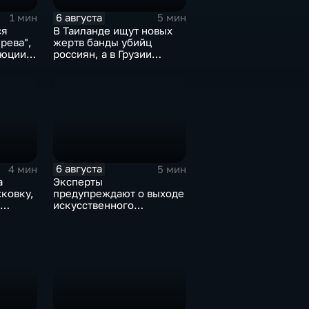
6 августа
1 мин
5 мин
ся
В Таиланде ищут новых
рева",
жертв банды убийц
люции
россиян, а в Грузии
фиксируют провокации
ины
против туристов
6 августа
4 мин
5 мин
а
Эксперты
ковку,
предупреждают о выходе
искусственного
дроны
интеллекта из-под
контроля разработчиков