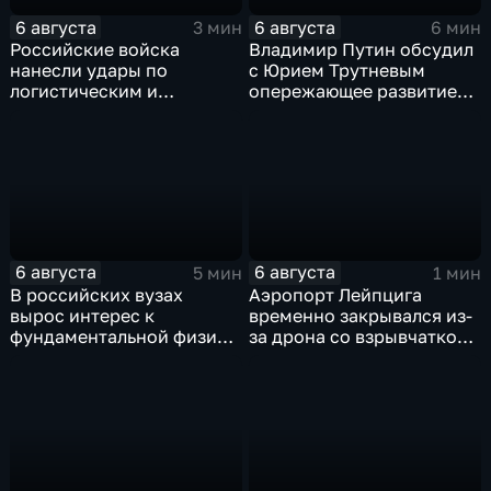
6 августа
6 августа
3 мин
6 мин
Российские войска
Владимир Путин обсудил
нанесли удары по
с Юрием Трутневым
логистическим и
опережающее развитие
энергетическим объектам
Дальнего Востока
ВСУ
6 августа
6 августа
5 мин
1 мин
В российских вузах
Аэропорт Лейпцига
вырос интерес к
временно закрывался из-
фундаментальной физике
за дрона со взрывчаткой
и авиастроению на фоне
рядом с украинским
перехода к новой модели
грузовым самолетом
образования