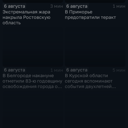
6 августа
6 августа
3 мин
1 мин
Экстремальная жара
В Приморье
накрыла Ростовскую
предотвратили теракт
область
6 августа
6 августа
1 мин
5 мин
В Белгороде накануне
В Курской области
отметили 83-ю годовщину
сегодня вспоминают
освобождения города от
события двухлетней
немецко-фашистских
давности
захватчиков