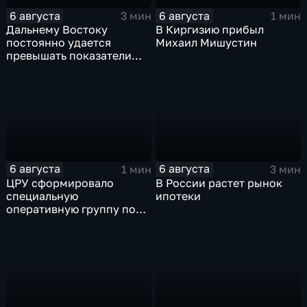
6 августа
6 августа
3 мин
1 мин
Дальнему Востоку
В Киргизию прибыл
постоянно удается
Михаил Мишустин
превышать показатели
привлечения
инвестицийВ
6 августа
6 августа
1 мин
3 мин
ЦРУ сформировало
В России растет рынок
специальную
ипотеки
оперативную группу по
смене власти на Кубе.