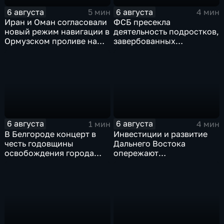
6 августа
6 августа
5 мин
4 мин
Иран и Оман согласовали
ФСБ пресекла
новый режим навигации в
деятельность подростков,
Ормузском проливе на
завербованных
фоне нехватки
украинскими
боеприпасов у США
спецслужбами для
терактов в России
6 августа
6 августа
1 мин
4 мин
В Белгороде концерт в
Инвестиции и развитие
честь годовщины
Дальнего Востока
освобождения города
опережают
продолжился несмотря
среднероссийские
на блэкаут
показатели