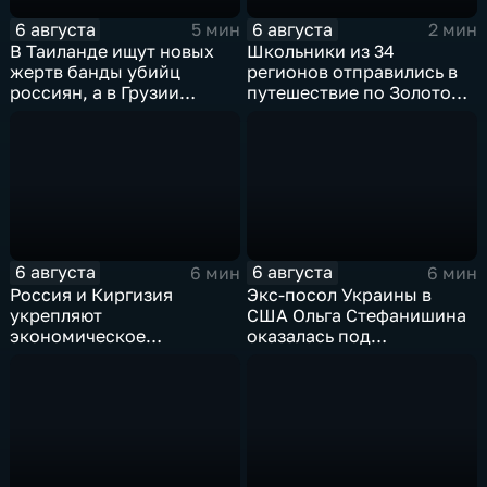
6 августа
6 августа
5 мин
2 мин
В Таиланде ищут новых
Школьники из 34
жертв банды убийц
регионов отправились в
россиян, а в Грузии
путешествие по Золотому
фиксируют провокации
кольцу в рамках проекта
против туристов
"Кольцо Открытия"
6 августа
6 августа
6 мин
6 мин
Россия и Киргизия
Экс-посол Украины в
укрепляют
США Ольга Стефанишина
экономическое
оказалась под
партнерство в рамках
следствием по делу о
Евразийского
коррупции
экономического союза