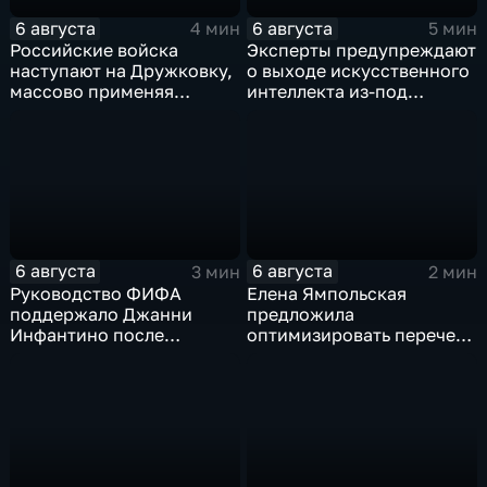
6 августа
6 августа
4 мин
5 мин
Российские войска
Эксперты предупреждают
наступают на Дружковку,
о выходе искусственного
массово применяя
интеллекта из-под
оптоволоконные дроны
контроля разработчиков
6 августа
6 августа
3 мин
2 мин
Руководство ФИФА
Елена Ямпольская
поддержало Джанни
предложила
Инфантино после
оптимизировать перечень
скандала с продажей
олимпиад для
прав на чемпионаты мира
поступления в вузы