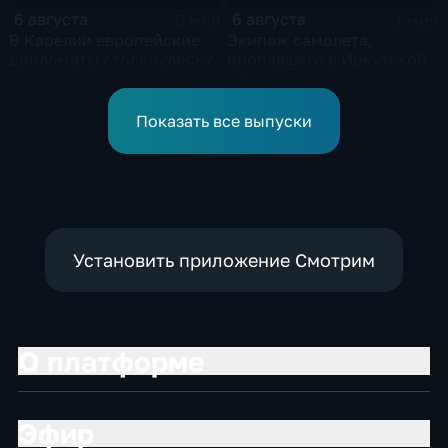
6 августа
6 августа
6 мин
1 мин
В Карелии европейские
Экипаж самолета,
дипломаты столкнулись с
пропавшего в Иркутской
осуждением со стороны
области, возвращается
жителей
домой
Показать все выпуски
Установить приложение Смотрим
О платформе
Эфир