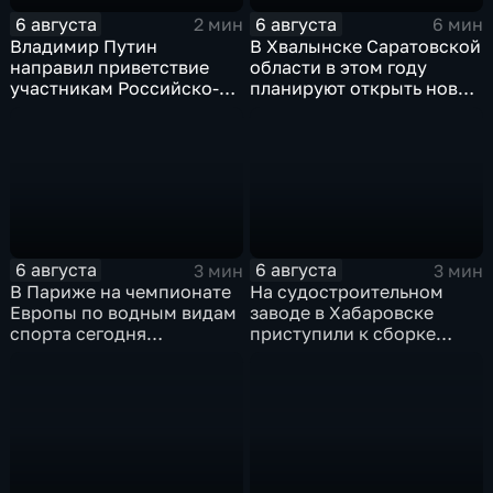
6 августа
6 августа
2 мин
6 мин
Владимир Путин
В Хвалынске Саратовской
направил приветствие
области в этом году
участникам Российско-
планируют открыть новую
киргизского
больницу
экономического форума
и Российско-киргизской
межрегиональной
конференции
6 августа
6 августа
3 мин
3 мин
В Париже на чемпионате
На судостроительном
Европы по водным видам
заводе в Хабаровске
спорта сегодня
приступили к сборке
завершаются
дебаркадеров
выступления по прыжкам
в воду