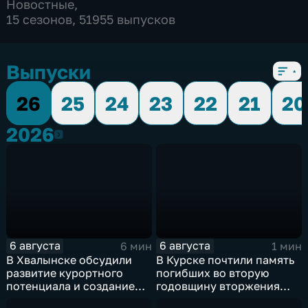
Новостные
,
15 сезонов, 51955 выпусков
Выпуски
26
25
24
23
22
21
20
2026
2026
6 августа
6 августа
6 мин
1 мин
В Хвалынске обсудили
В Курске почтили память
развитие курортного
погибших во вторую
потенциала и создание
годовщину вторжения
медицинского кластера
ВСУ