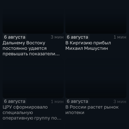
на блэкаут
показатели
6 августа
6 августа
3 мин
1 мин
Дальнему Востоку
В Киргизию прибыл
постоянно удается
Михаил Мишустин
превышать показатели
привлечения
инвестицийВ
6 августа
6 августа
1 мин
3 мин
ЦРУ сформировало
В России растет рынок
специальную
ипотеки
оперативную группу по
смене власти на Кубе.