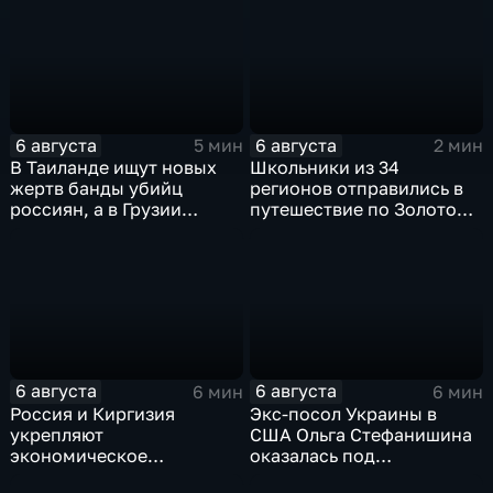
командования ВСУ
обработки древесины
6 августа
6 августа
5 мин
2 мин
В Таиланде ищут новых
Школьники из 34
жертв банды убийц
регионов отправились в
россиян, а в Грузии
путешествие по Золотому
фиксируют провокации
кольцу в рамках проекта
против туристов
"Кольцо Открытия"
6 августа
6 августа
6 мин
6 мин
Россия и Киргизия
Экс-посол Украины в
укрепляют
США Ольга Стефанишина
экономическое
оказалась под
партнерство в рамках
следствием по делу о