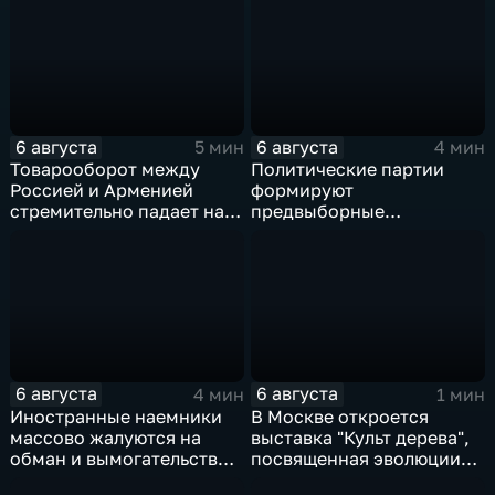
6 августа
6 августа
5 мин
4 мин
Товарооборот между
Политические партии
Россией и Арменией
формируют
стремительно падает на
предвыборные
фоне курса Еревана на
программы на фоне роста
евроинтеграцию
электоральной
активности
6 августа
6 августа
4 мин
1 мин
Иностранные наемники
В Москве откроется
массово жалуются на
выставка "Культ дерева",
обман и вымогательство
посвященная эволюции
со стороны
художественной