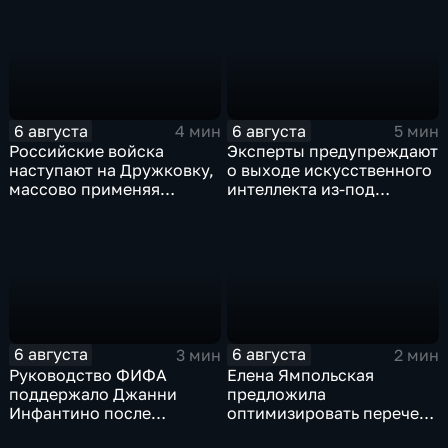
Евразийского
коррупции
экономического союза
6 августа
6 августа
4 мин
5 мин
Российские войска
Эксперты предупреждают
наступают на Дружковку,
о выходе искусственного
массово применяя
интеллекта из-под
оптоволоконные дроны
контроля разработчиков
6 августа
6 августа
3 мин
2 мин
Руководство ФИФА
Елена Ямпольская
поддержало Джанни
предложила
Инфантино после
оптимизировать перечень
скандала с продажей
олимпиад для