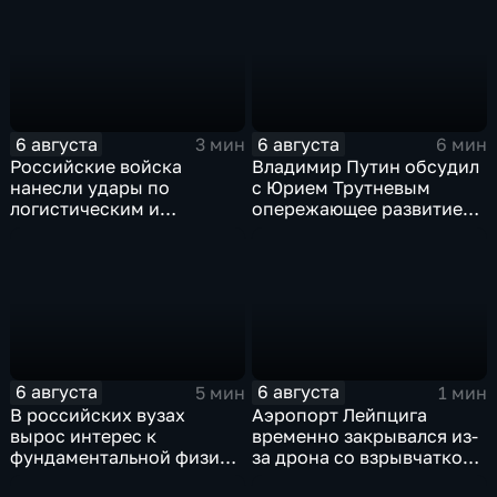
прав на чемпионаты мира
поступления в вузы
6 августа
6 августа
3 мин
6 мин
Российские войска
Владимир Путин обсудил
нанесли удары по
с Юрием Трутневым
логистическим и
опережающее развитие
энергетическим объектам
Дальнего Востока
ВСУ
6 августа
6 августа
5 мин
1 мин
В российских вузах
Аэропорт Лейпцига
вырос интерес к
временно закрывался из-
фундаментальной физике
за дрона со взрывчаткой
и авиастроению на фоне
рядом с украинским