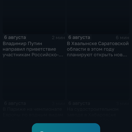
6 августа
6 августа
2 мин
6 мин
Владимир Путин
В Хвалынске Саратовской
направил приветствие
области в этом году
участникам Российско-
планируют открыть новую
киргизского
больницу
экономического форума
и Российско-киргизской
межрегиональной
конференции
6 августа
6 августа
3 мин
3 мин
В Париже на чемпионате
На судостроительном
Европы по водным видам
заводе в Хабаровске
спорта сегодня
приступили к сборке
завершаются
дебаркадеров
выступления по прыжкам