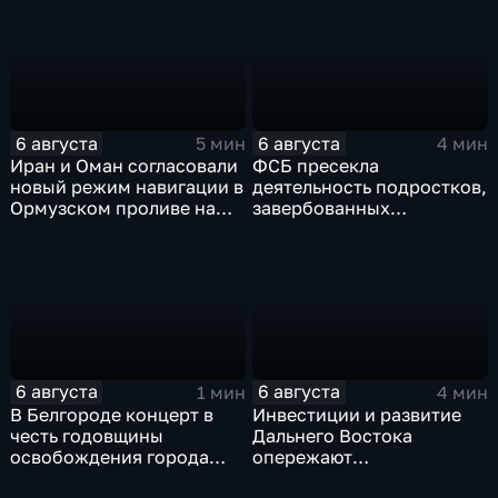
перехода к новой модели
грузовым самолетом
образования
6 августа
6 августа
5 мин
4 мин
Иран и Оман согласовали
ФСБ пресекла
новый режим навигации в
деятельность подростков,
Ормузском проливе на
завербованных
фоне нехватки
украинскими
боеприпасов у США
спецслужбами для
терактов в России
6 августа
6 августа
1 мин
4 мин
В Белгороде концерт в
Инвестиции и развитие
честь годовщины
Дальнего Востока
освобождения города
опережают
продолжился несмотря
среднероссийские