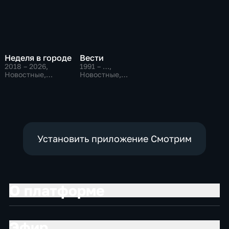
Неделя в городе
Вести
2018 – 2026
,
1991 – …
,
Новостные,
Новостные,
Общественно-
Общественно-
политические,
политические,
общество
социально-
экономические
Установить приложение Смотрим
О платформе
Эфир