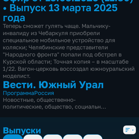
•
Выпуск 13 марта 2025
года
Теперь сможет гулять чаще. Мальчику-
инвалиду из Чебаркуля приобрели
специальное мобильное устройство для
коляски; Челябинские представители
"Народного фронта" попали под обстрел в
Курской области; Точная копия – в масштабе
1/22. Вагон-церковь воссоздал южноуральский
моделист.
Вести. Южный Урал
Программа
Россия
Новостные
,
общественно-
политические
,
общество
,
социально-
экономические
,
5 сезонов, 2083 выпуска
Выпуски