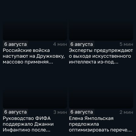
Евразийского
коррупции
экономического союза
6 августа
6 августа
4 мин
5 мин
Российские войска
Эксперты предупреждают
наступают на Дружковку,
о выходе искусственного
массово применяя
интеллекта из-под
оптоволоконные дроны
контроля разработчиков
6 августа
6 августа
3 мин
2 мин
Руководство ФИФА
Елена Ямпольская
поддержало Джанни
предложила
Инфантино после
оптимизировать перечень
скандала с продажей
олимпиад для