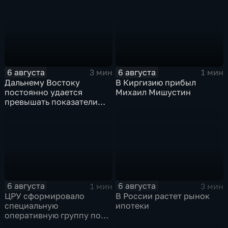
на блэкаут
показатели
6 августа
6 августа
3 мин
1 мин
Дальнему Востоку
В Киргизию прибыл
постоянно удается
Михаил Мишустин
превышать показатели
привлечения
инвестицийВ
6 августа
6 августа
1 мин
3 мин
ЦРУ сформировало
В России растет рынок
специальную
ипотеки
оперативную группу по
смене власти на Кубе.