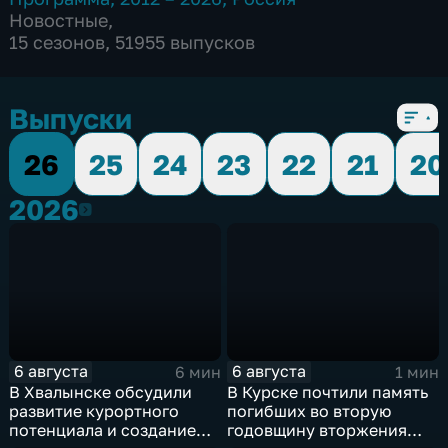
Новостные
,
15 сезонов, 51955 выпусков
Выпуски
26
25
24
23
22
21
20
2026
2026
6 августа
6 августа
6 мин
1 мин
В Хвалынске обсудили
В Курске почтили память
развитие курортного
погибших во вторую
потенциала и создание
годовщину вторжения