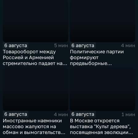
медицинского кластера
ВСУ
6 августа
6 августа
5 мин
4 мин
Товарооборот между
Политические партии
Россией и Арменией
формируют
стремительно падает на
предвыборные
фоне курса Еревана на
программы на фоне роста
евроинтеграцию
электоральной
активности
6 августа
6 августа
4 мин
1 мин
Иностранные наемники
В Москве откроется
массово жалуются на
выставка "Культ дерева",
обман и вымогательство
посвященная эволюции
со стороны
художественной