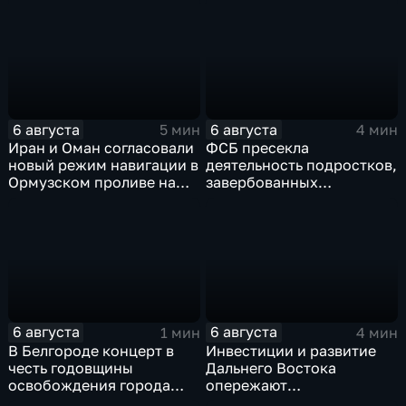
перехода к новой модели
грузовым самолетом
образования
6 августа
6 августа
5 мин
4 мин
Иран и Оман согласовали
ФСБ пресекла
новый режим навигации в
деятельность подростков,
Ормузском проливе на
завербованных
фоне нехватки
украинскими
боеприпасов у США
спецслужбами для
терактов в России
6 августа
6 августа
1 мин
4 мин
В Белгороде концерт в
Инвестиции и развитие
честь годовщины
Дальнего Востока
освобождения города
опережают
продолжился несмотря
среднероссийские