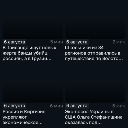
командования ВСУ
обработки древесины
6 августа
6 августа
5 мин
2 мин
В Таиланде ищут новых
Школьники из 34
жертв банды убийц
регионов отправились в
россиян, а в Грузии
путешествие по Золотому
фиксируют провокации
кольцу в рамках проекта
против туристов
"Кольцо Открытия"
6 августа
6 августа
6 мин
6 мин
Россия и Киргизия
Экс-посол Украины в
укрепляют
США Ольга Стефанишина
экономическое
оказалась под
партнерство в рамках
следствием по делу о