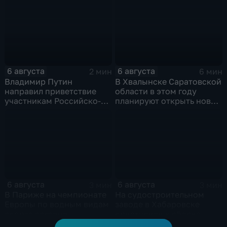
6 августа
6 августа
2 мин
6 мин
Владимир Путин
В Хвалынске Саратовской
направил приветствие
области в этом году
участникам Российско-
планируют открыть новую
киргизского
больницу
экономического форума
и Российско-киргизской
межрегиональной
конференции
6 августа
6 августа
3 мин
3 мин
В Париже на чемпионате
На судостроительном
Европы по водным видам
заводе в Хабаровске
спорта сегодня
приступили к сборке
завершаются
дебаркадеров