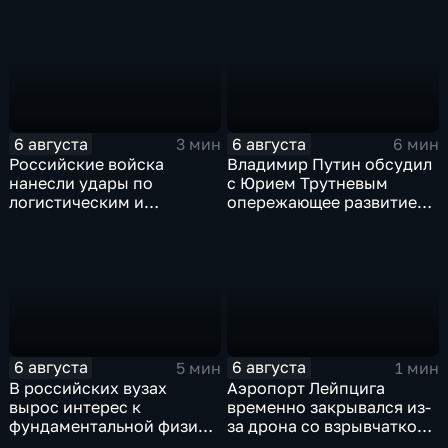
прав на чемпионаты мира
поступления в вузы
6 августа
6 августа
3 мин
6 мин
Российские войска
Владимир Путин обсудил
нанесли удары по
с Юрием Трутневым
логистическим и
опережающее развитие
энергетическим объектам
Дальнего Востока
ВСУ
6 августа
6 августа
5 мин
1 мин
В российских вузах
Аэропорт Лейпцига
вырос интерес к
временно закрывался из-
фундаментальной физике
за дрона со взрывчаткой
и авиастроению на фоне
рядом с украинским