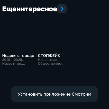
Еще
интересное
Неделя в городе
СТОПФЕЙК
2018 – 2026
,
Новостные,
Новостные,
Общественно-
Общественно-
политические,
политические,
общество
общество
Установить приложение Смотрим