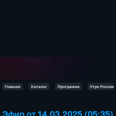
Главная
Каталог
Программа
Утро России.
Эфир от 14.03.2025 (05:35)