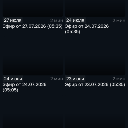
27 июля
24 июля
2 мин
2 мин
Эфир от 27.07.2026 (05:35)
Эфир от 24.07.2026
(05:35)
24 июля
23 июля
2 мин
2 мин
Эфир от 24.07.2026
Эфир от 23.07.2026 (05:35)
(05:05)