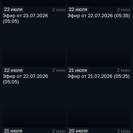
23 июля
22 июля
2 мин
2 мин
Эфир от 23.07.2026
Эфир от 22.07.2026 (05:35)
(05:05)
22 июля
21 июля
2 мин
2 мин
Эфир от 22.07.2026
Эфир от 21.07.2026 (05:35)
(05:05)
21 июля
20 июля
2 мин
2 мин