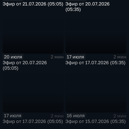
Эфир от 21.07.2026 (05:05)
Эфир от 20.07.2026
(05:35)
20 июля
17 июля
2 мин
2 мин
Эфир от 20.07.2026
Эфир от 17.07.2026 (05:35)
(05:05)
17 июля
16 июля
2 мин
2 мин
Эфир от 17.07.2026 (05:05)
Эфир от 15.07.2026 (05:35)