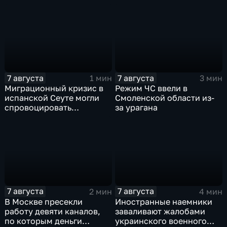
прыжках в воду с 10-ти
соревнования по хай-
метровой вышки
дайвингу
7 августа
7 августа
1 мин
3 мин
Миграционный кризис в
Режим ЧС ввели в
испанской Сеуте могли
Смоленской области из-
спровоцировать
за урагана
спецслужбы Израиля
7 августа
7 августа
2 мин
4 мин
В Москве пресекли
Иностранные наемники
работу девяти каналов,
заваливают жалобами
по которым деньги
украинского военного