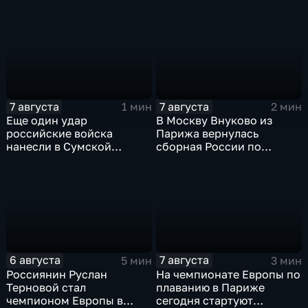
Центральной России
7 августа
7 августа
1 мин
2 мин
Еще один удар
В Москву Внуково из
российские войска
Парижа вернулась
нанесли в Сумской
сборная России по
области
синхронному плаванию
6 августа
7 августа
5 мин
3 мин
Россиянин Руслан
На чемпионате Европы по
Терновой стал
плаванию в Париже
чемпионом Европы в
сегодня стартуют