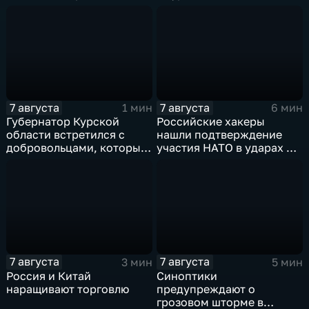
нынешнем году уже выше
среднего
7 августа
7 августа
1 мин
6 мин
Губернатор Курской
Российские хакеры
области встретился с
нашли подтверждение
добровольцами, которые
участия НАТО в ударах по
помогали пострадавшим
России
от вторжения ВСУ
жителям приграничья
7 августа
7 августа
3 мин
5 мин
Россия и Китай
Синоптики
наращивают торговлю
предупреждают о
грозовом шторме в