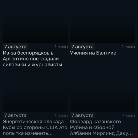
под полным огневым
контролем российских
войск
7 августа
7 августа
1 мин
1 мин
Из-за беспорядков в
Учения на Балтике
Аргентине пострадали
силовики и журналисты
7 августа
7 августа
1 мин
7 мин
Энергетическая блокада
Форвард казанского
Кубы со стороны США это
Рубина и сборной
попытка изменить
Албании Мирлинд Даку