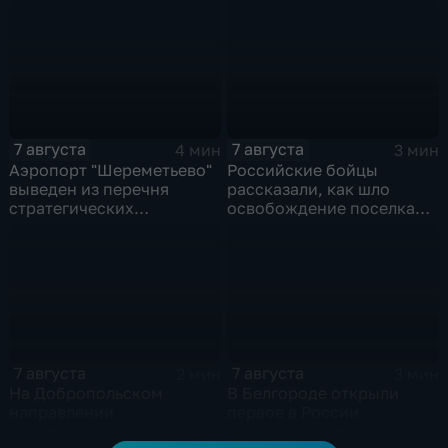
Конституцию островного
переше в Спартак за 11
государства
миллионов евро
7 августа
7 августа
4 мин
3 мин
Аэропорт "Шереметьево"
Российские бойцы
выведен из перечня
рассказали, как шло
стратегических
освобождение поселка
предприятий
Красноярское на
Добропольском
направлении
спецоперации
7 августа
7 августа
2 мин
3 мин
На Добропольском
В Белгороде открыли
направлении
первое в России
спецоперации
инновационное