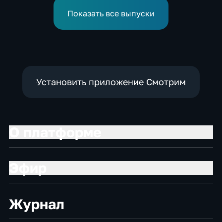
российские бойцы
модульное приемное
отразили более 70
отделение детской
Показать все выпуски
контратак ВСУ
больницы
Установить приложение Смотрим
О платформе
Эфир
Журнал