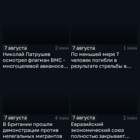
выводились за рубеж
омбудсмена
через криптовалюту
7 августа
7 августа
2 мин
1 мин
Николай Патрушев
По меньшей мере 7
осмотрел флагман ВМС -
человек погибли в
многоцелевой авианосец
результате стрельбы в
"Атлантико" в Рио-де-
одной из школ Таиланда
Жанейро
7 августа
7 августа
4 мин
2 мин
В Британии прошли
Евразийский
демонстрации против
экономический союз
нелегальных мигрантов
полностью закрывает