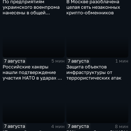
По предприятиям
В Москве разоблачена
украинского военпрома
целая сеть незаконных
нанесены в общей
крипто-обменников
сложности более 10-ти
массированных и
групповых ударов
7 августа
7 августа
5 мин
1 мин
Российские хакеры
Защита объектов
нашли подтверждение
инфраструктуры от
участия НАТО в ударах по
террористических атак
России
7 августа
7 августа
4 мин
8 мин