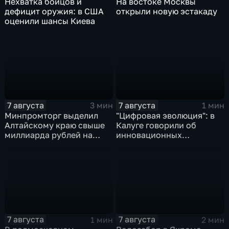
Нехватка бойцов и
На востоке Москвы
дефицит оружия: в США
открыли новую эстакаду
оценили шансы Киева
7 августа
7 августа
3 мин
1 мин
Минпромторг выделил
"Цифровая эволюция": в
Алтайскому краю свыше
Калуге говорили об
миллиарда рублей на
инновационных
промразвитие
IT‑проектах
7 августа
7 августа
1 мин
2 мин