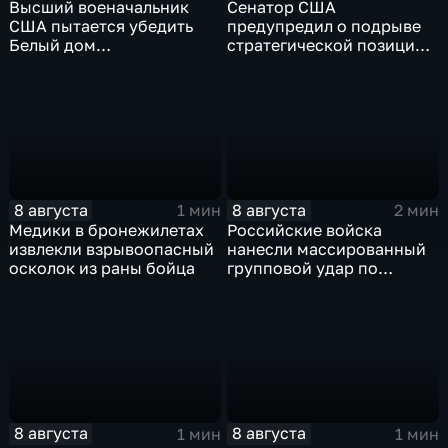
Высший военачальник
Сенатор США
США пытается убедить
предупредил о подрыве
Белый дом
стратегической позиции
незамедлительно
из-за новых пошлин
завершить конфликт с
против России
Ираном
8 августа
8 августа
1 мин
2 мин
Медики в бронежилетах
Российские войска
извлекли взрывоопасный
нанесли массированный
осколок из раны бойца
групповой удар по
стратегическим объектам
в глубоком тылу ВСУ
8 августа
8 августа
1 мин
1 мин