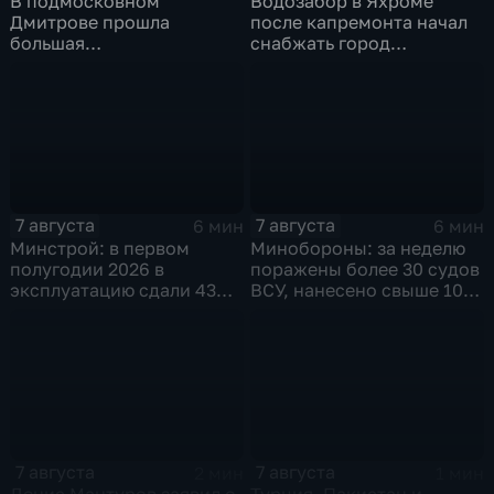
В подмосковном
Водозабор в Яхроме
Дмитрове прошла
после капремонта начал
большая
снабжать город
агропромышленная
качественной водой
выставка
7 августа
7 августа
6 мин
6 мин
Минстрой: в первом
Минобороны: за неделю
полугодии 2026 в
поражены более 30 судов
эксплуатацию сдали 43
ВСУ, нанесено свыше 10
миллиона "квадратов"
ударов по ключевым
объектам
7 августа
7 августа
2 мин
1 мин