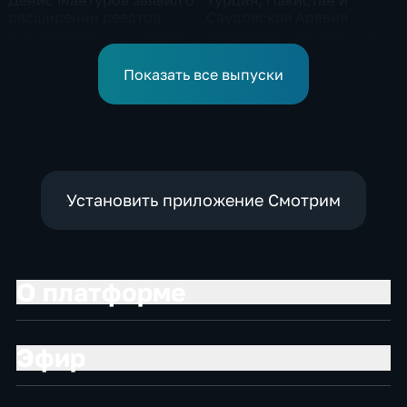
Денис Мантуров заявил о
Турция, Пакистан и
расширении реестра
Саудовская Аравия
индустриальных парков в
подписали меморандум о
Ярославской области
коллективной обороне
Показать все выпуски
Установить приложение Смотрим
О платформе
Эфир