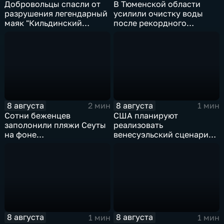
Добровольцы спасли от
В Тюменской области
разрушения легендарный
усилили очистку воды
маяк "Кильдинский
после рекордного
Северный"
летнего паводка
8 августа
8 августа
2 мин
1 мин
Сотни беженцев
США планируют
заполонили пляжи Сеуты
реализовать
на фоне
венесуэльский сценарий
катастрофического
для смены власти на Кубе
миграционного кризиса
8 августа
8 августа
1 мин
1 мин