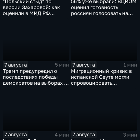
"Польский стыд" по
56% уже выбрали: ВЦИОМ
версии Захаровой: как
оценил готовность
оценили в МИД РФ
россиян голосовать на
скандальную речь
выборах в Госдуму
Навроцкого
7 августа
7 августа
5 мин
1 мин
Трамп предупредил о
Миграционный кризис в
последствиях победы
испанской Сеуте могли
демократов на выборах в
спровоцировать
Сенат.
спецслужбы Израиля
7 августа
7 августа
4 мин
3 мин