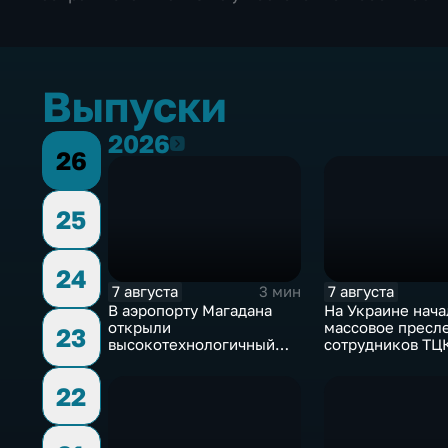
Выпуски
2026
2026
26
25
24
7 августа
7 августа
3 мин
В аэропорту Магадана
На Украине нача
открыли
массовое пресл
23
высокотехнологичный
сотрудников ТЦК
грузовой терминал
военкоматы поп
бывшими заклю
22