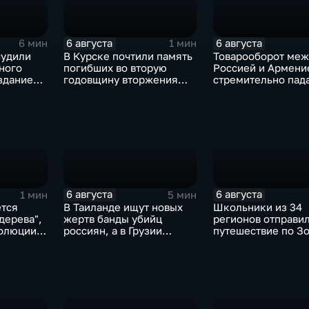
6 августа
6 августа
6 мин
1 мин
судили
В Курске почтили память
Товарооборот меж
ного
погибших во вторую
Россией и Армени
здание
годовщину вторжения
стремительно пада
ластера
ВСУ
фоне курса Ереван
евроинтеграцию
6 августа
6 августа
1 мин
5 мин
ется
В Таиланде ищут новых
Школьники из 34
дерева",
жертв банды убийц
регионов отправил
олюции
россиян, а в Грузии
путешествие по З
фиксируют провокации
кольцу в рамках п
есины
против туристов
"Кольцо Открытия