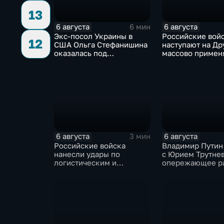
13
6 августа
6 августа
6 мин
Экс-посол Украины в
Российские вой
12
США Ольга Стефанишина
наступают на Др
оказалась под
массово примен
следствием по делу о
оптоволоконные
коррупции
6 августа
6 августа
3 мин
Российские войска
Владимир Путин
нанесли удары по
с Юрием Трутне
логистическим и
опережающее р
энергетическим
Дальнего Восто
объектам ВСУ