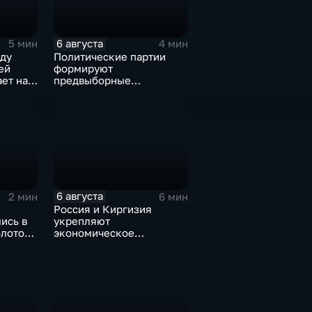
6 августа
5 мин
4 мин
ду
Политические партии
ей
формируют
ет на
предвыборные
а на
программы на фоне роста
электоральной
активности
6 августа
2 мин
6 мин
Россия и Киргизия
ись в
укрепляют
олотому
экономическое
роекта
партнерство в рамках
"
Евразийского
экономического союза