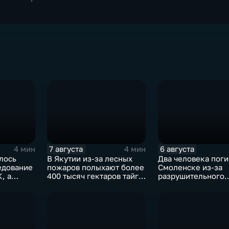
7 августа
6 августа
4 мин
4 мин
лось
В Якутии из-за лесных
Два человека поги
едование
пожаров полыхают более
Смоленске из-за
, а
400 тысяч гектаров тайги,
разрушительного
олнят
зафиксировано 77 очагов
урагана, 15 тысяч
ченными
возгорания
жителей остались 
света