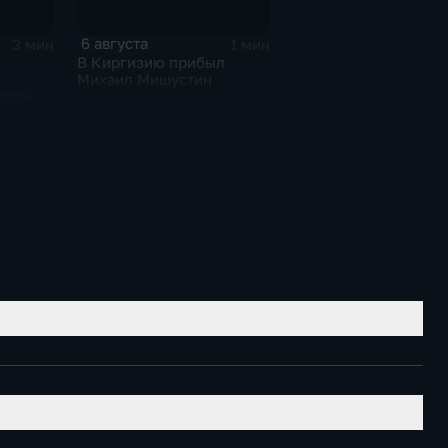
6 августа
3 мин
1 мин
В Киргизию прибыл
я
Михаил Мишустин
тели