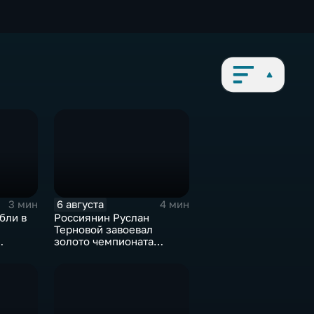
6 августа
3 мин
4 мин
бли в
Россиянин Руслан
Терновой завоевал
золото чемпионата
Европы в прыжках с 10-
без
метровой вышки