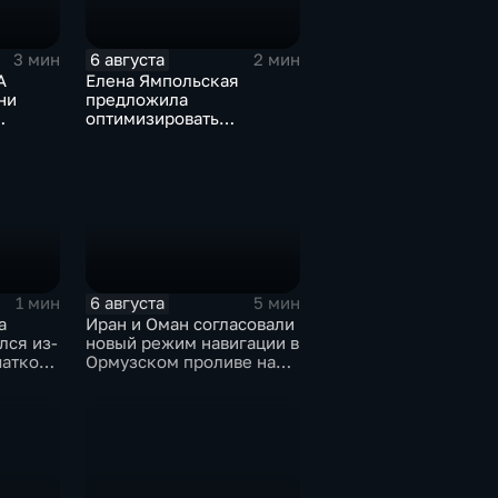
6 августа
3 мин
2 мин
А
Елена Ямпольская
ни
предложила
оптимизировать
жей
перечень олимпиад для
ты мира
поступления в вузы
6 августа
1 мин
5 мин
а
Иран и Оман согласовали
лся из-
новый режим навигации в
чаткой
Ормузском проливе на
им
фоне нехватки
ом
боеприпасов у США