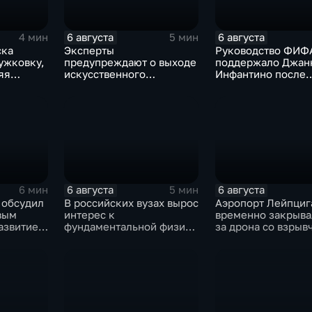
6 августа
6 августа
4 мин
5 мин
ска
Эксперты
Руководство ФИФ
ужковку,
предупреждают о выходе
поддержало Джан
яя
искусственного
Инфантино после
 дроны
интеллекта из-под
скандала с прода
контроля разработчиков
прав на чемпиона
6 августа
6 августа
6 мин
5 мин
 обсудил
В российских вузах вырос
Аэропорт Лейпциг
вым
интерес к
временно закрыва
азвитие
фундаментальной физике
за дрона со взрыв
ка
и авиастроению на фоне
рядом с украинск
перехода к новой модели
грузовым самолет
образования