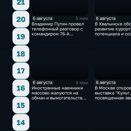
21
20
6 августа
6 августа
5 мин
Владимир Путин провел
В Хвалынске об
телефонный разговор с
развитие курорт
командиром 76-й
потенциала и со
19
дивизии ВДВ
медицинского к
Абдулазизом
Шихабидовым
18
17
6 августа
6 августа
4 мин
16
Иностранные наемники
В Москве откро
массово жалуются на
выставка "Культ 
обман и вымогательство
посвященная эв
со стороны
художественной
15
командования ВСУ
обработки древ
14