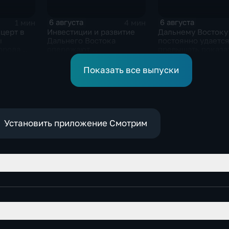
6 августа
6 августа
1 мин
4 мин
церт в
Инвестиции и развитие
Дальнему Востоку
ы
Дальнего Востока
постоянно удаетс
орода
опережают
превышать показа
смотря
среднероссийские
привлечения
показатели
инвестицийВ
Показать все выпуски
Установить приложение Смотрим