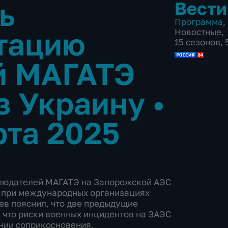
ь
Вести
Программа
,
тацию
Новостные
,
15 сезонов, 
й МАГАТЭ
з Украину
•
рта 2025
блюдателей МАГАТЭ на Запорожской АЭС
Ф при международных организациях
ев пояснил, что две предыдущие
, что риски военных инцидентов на ЗАЭС
инии соприкосновения.