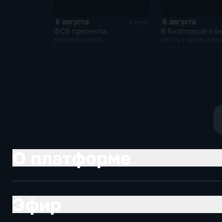
6 августа
6 августа
4 мин
ФСБ пресекла
В Белгороде кон
деятельность
честь годовщин
подростков,
освобождения г
завербованных
продолжился не
украинскими
на блэкаут
спецслужбами для
терактов в России
О платформе
Эфир