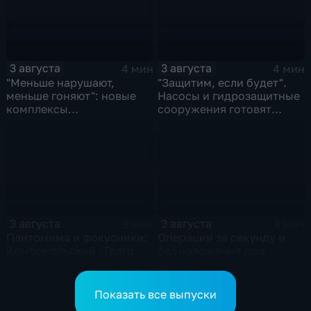
3 августа
3 августа
4 мин
4 мин
"Меньше нарушают,
"Защитим, если будет".
меньше гоняют": новые
Насосы и гидрозащитные
комплексы
сооружения готовят
видеофиксации помогают
власти на случай паводка
обнаружить нарушителей
ПДД
3 августа
3 августа
3 мин
3 мин
Пантомима и фокусники:
Операции за секунду и
Комсомольский "Театр
без наложения шва
особого творчества"
освоили в хабаровском
получил гран-при за "Сон
филиале МНТК
кота Лео"
"Микрохирургии глаза"
Показать все выпуски