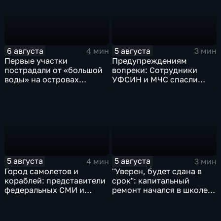
6 августа
5 августа
4 мин
3 мин
Первые участки
Предупреждениям
пострадали от «большой
вопреки: Сотрудники
воды» на островах
УФСИН и МЧС спасли
Большой Уссурийский,
нескольких утопающих на
Дачный и Кабельный
острове Заячий
5 августа
5 августа
4 мин
3 мин
Город самолетов и
"Уверен, будет сдана в
кораблей: представители
срок": капитальный
федеральных СМИ и
ремонт начался в школе
блогеры посетили
№10
Комсомольск