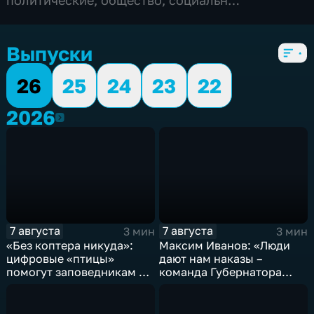
экономические
,
5 сезонов, 6104 выпуска
Выпуски
26
25
24
23
22
2026
2026
7 августа
7 августа
3 мин
3 мин
«Без коптера никуда»:
Максим Иванов: «Люди
цифровые «птицы»
дают нам наказы –
помогут заповедникам в
команда Губернатора
борьбе с пожарами и
развивает наши
браконьерами
пространства»