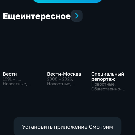
Еще
интересное
Вести
Вести-Москва
Специальный
репортаж
1991 – …
,
2008 – 2026
,
Новостные,
Новостные,
Новостные,
Общественно-
Общественно-
Общественно-
политические,
политические,
политические,
социально-
социально-
социально-
экономические
экономические
экономические
Установить приложение Смотрим