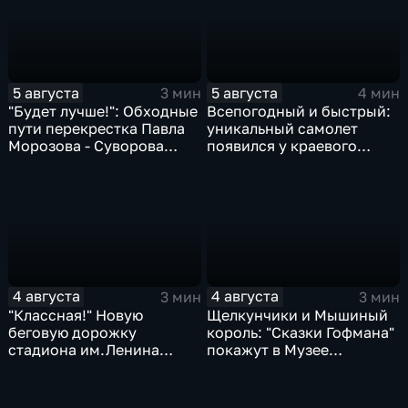
5 августа
5 августа
3 мин
4 мин
"Будет лучше!": Обходные
Всепогодный и быстрый:
пути перекрестка Павла
уникальный самолет
Морозова - Суворова
появился у краевого
ищут автомобили и
центра медицины
автобусы
катастроф
4 августа
4 августа
3 мин
3 мин
"Классная!" Новую
Щелкунчики и Мышиный
беговую дорожку
король: "Сказки Гофмана"
стадиона им.Ленина
покажут в Музее
оценили любители бега и
изобразительных
северной ходьбы
искусств Комсомольска