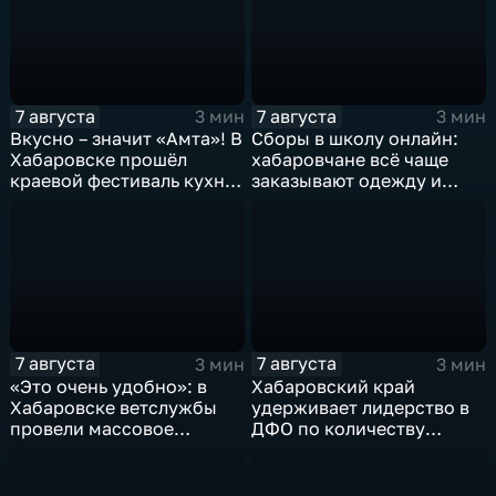
7 августа
7 августа
3 мин
3 мин
Вкусно – значит «Амта»! В
Сборы в школу онлайн:
Хабаровске прошёл
хабаровчане всё чаще
краевой фестиваль кухни
заказывают одежду и
коренных народов
канцелярию для детей на
Севера
маркетплейсах
7 августа
7 августа
3 мин
3 мин
«Это очень удобно»: в
Хабаровский край
Хабаровске ветслужбы
удерживает лидерство в
провели массовое
ДФО по количеству
чипирование домашних
строящихся школ и
питомцев
детсадов