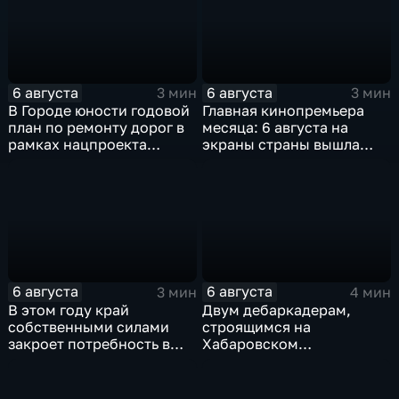
6 августа
6 августа
3 мин
3 мин
В Городе юности годовой
Главная кинопремьера
план по ремонту дорог в
месяца: 6 августа на
рамках нацпроекта
экраны страны вышла
выполнен на 80
комедия «Последний
процентов
богатырь. Колобок»
6 августа
6 августа
3 мин
4 мин
В этом году край
Двум дебаркадерам,
собственными силами
строящимся на
закроет потребность в
Хабаровском
картофеле – сразу на 82
судостроительном,
процента
присвоили имена героев-
земляков