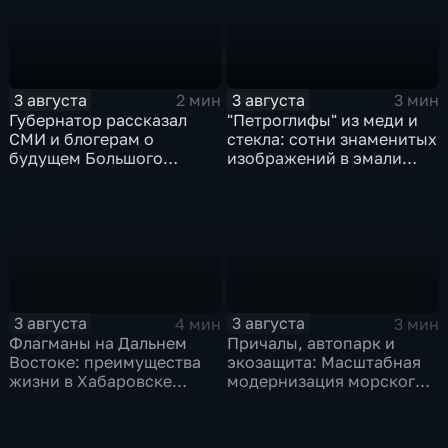
3 августа
3 августа
2 мин
3 мин
Губернатор рассказал
"Петроглифы" из меди и
СМИ и блогерам о
стекла: сотни знаменитых
будущем Большого
изображений в эмали
Уссурийского острова и
готовятся к выставке в
аэропорта Хурба
Хабаровске
3 августа
3 августа
4 мин
3 мин
Флагманы на Дальнем
Причалы, автопарк и
Востоке: преимущества
экозащита: Масштабная
жизни в Хабаровске
модернизация морского
оценили федеральные
терминала идет в
СМИ и блогеры
Советской Гавани