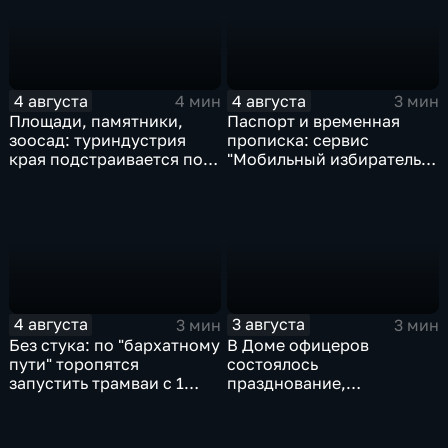
4 августа
4 августа
4 мин
3 мин
Площади, памятники,
Паспорт и временная
зоосад: туриндустрия
прописка: сервис
края подстраивается под
"Мобильный избиратель"
запросы гостей из
запустили в МФЦ
Гонконга
Хабаровского края
4 августа
3 августа
3 мин
3 мин
Без стука: по "бархатному
В Доме офицеров
пути" торопятся
состоялось
запустить трамваи с 1
празднование,
сентября от
приуроченное к 108-ой
Волочаевской до
годовщине со дня
Гамарника
образования ВВО