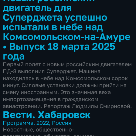
двигатель для
Суперджета успешно
испытали в небе над
Комсомольском-на-Амуре
•
Выпуск 18 марта 2025
года
Первый полет с новым российским двигателем
ПД-8 выполнил Суперджет. Машина
находилась в небе над Комсомольском сорок
минут. Силовые установки должны прийти на
смену иностранным. Это значимая веха
импортозамещения в гражданском
авиастроении. Репортаж Людмилы Смирновой.
Вести. Хабаровск
Программа
,
2022
,
Россия
Новостные
,
общественно-
политические
,
общество
,
социально-