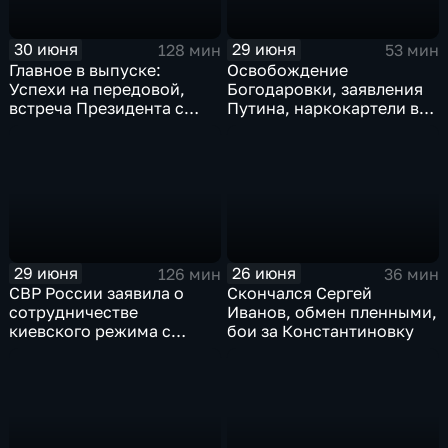
30 июня
29 июня
128 мин
53 мин
Главное в выпуске:
Освобождение
Успехи на передовой,
Богодаровки, заявления
встреча Президента с
Путина, наркокартели в
главой Курской области и
Киеве, ядерный вопрос
исторический теракт в
Финляндии, возвращение
Монако
пленных, шторм в Париже
и плей-офф ЧМ
29 июня
26 июня
126 мин
36 мин
СВР России заявила о
Скончался Сергей
сотрудничестве
Иванов, обмен пленными,
киевского режима с
бои за Константиновку
мексиканскими
наркокартелями.