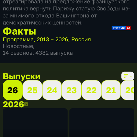
отреагировала на предложение французского
политика вернуть Парижу статую Свободы из-
за мнимого отхода Вашингтона от
демократических ценностей.
Факты
Программа
,
2013 – 2026
,
Россия
Новостные
,
14 сезонов, 4382 выпуска
Выпуски
26
25
24
23
22
21
20
2026
2026