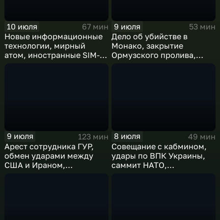
10 июля
9 июля
67 мин
53 мин
Новые информационные
Дело об убийстве в
технологии, мирный
Монако, закрытие
атом, иностранные SIM-
Ормузского пролива,
карты и обход
рост продаж книг в
блокировок
России
9 июля
8 июля
123 мин
49 мин
Арест сотрудника ГУР,
Совещание с кабмином,
обмен ударами между
удары по ВПК Украины,
США и Ираном,
саммит НАТО,
результаты
ближневосточный
международного
конфликт, слияние
сотрудничества,
циклонов
суперциклон и эффект
Фудзивары