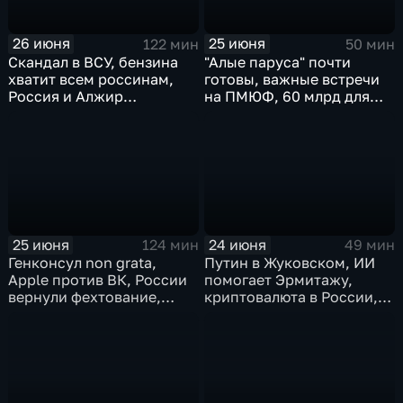
26 июня
25 июня
122 мин
50 мин
Скандал в ВСУ, бензина
"Алые паруса" почти
хватит всем россинам,
готовы, важные встречи
Россия и Алжир
на ПМЮФ, 60 млрд для
наращивают торговый
аграриев
оборот
25 июня
24 июня
124 мин
49 мин
Генконсул non grata,
Путин в Жуковском, ИИ
Apple против ВК, России
помогает Эрмитажу,
вернули фехтование,
криптовалюта в России,
Дитер Болен влип
ПМЮФ открылся в СПб