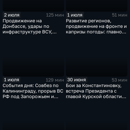
2 июля
1 июля
125 мин
51 мин
Продвижение на
Развитие регионов,
Донбассе, удары по
продвижение на фронте и
инфраструктуре ВСУ,
капризы погоды: главное
юбилей Калининградской
к этому часу
области, визит фон дер
Ляйен в Армению, рекорд
Бельгии на ЧМ и скорые
ливни в Москве.
1 июля
30 июня
129 мин
53 мин
События дня: Совбез по
Бои за Константиновку,
Калининграду, прорыв ВС
встреча Президента с
РФ под Запорожьем и
главой Курской области и
исторический рекорд
ликвидация олигарха в
Мбаппе
Монако