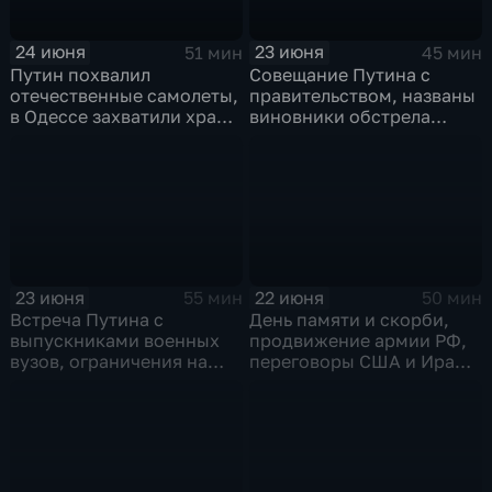
24 июня
23 июня
51 мин
45 мин
Путин похвалил
Совещание Путина с
отечественные самолеты,
правительством, названы
в Одессе захватили храм,
виновники обстрела
Гданьск без Зеленского
детей, похороны юного
героя в Ингушетии
23 июня
22 июня
55 мин
50 мин
Встреча Путина с
День памяти и скорби,
выпускниками военных
продвижение армии РФ,
вузов, ограничения на
переговоры США и Ирана,
топливо в Крыму, планы
Стармер в отставке и
Кабмина по защите
акулы во Владивостоке
населения