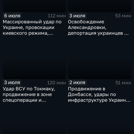
6 июля
3 июля
112 мин
53 мин
Массированный удар по
Освобождение
Украине, провокации
Александровки,
киевского режима,
депортация украинцев из
развитие регионов
Германии и масштабные
тульские перспективы,
проекты ВТБ на Чукотке
скандал на чемпионате
мира
3 июля
2 июля
120 мин
51 мин
Удар ВСУ по Токмаку,
Продвижение в
продвижение в зоне
Донбассе, удары по
спецоперации и
инфраструктуре Украины,
прощание с Али Хаменеи
юбилей Калининградской
в Иране
области, переговоры в
Армении, рекорд Бельгии
на ЧМ и ливни в Москве.