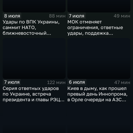
8 июля
7 июля
88 мин
49 мин
Удары по ВПК Украины,
МОК отменяет
саммит НАТО,
ограничения, ответные
ближневосточный
удары, поддежка
конфликт,новые драмы
экспорта, теракт в
чемпионата мира,
Монако
слияние циклонов
7 июля
6 июля
122 мин
47 мин
Серия ответных ударов
Киев в дыму, как прошел
по Украине, встреча
превый день Иннопрома,
президента и главы РЭЦ,
в Орле очереди на АЗС
саммит альянса в Анкаре,
стали меньше, биохакер
теракт в Монако
Брайан Джонсон
рассказал о редкой
болезни