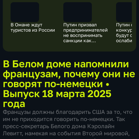
В Омане ждут
Путин призвал
Путин о с
туристов из России
предпринимателей
конкурен
не воспринимать
будут стр
санкции как
ослабить
временные меры
В Белом доме напомнили
французам, почему они не
говорят по-немецки
•
Выпуск 18 марта 2025
года
Французы должны благодарить США за то, что
им не приходится говорить по-немецки. Так
пресс-секретарь Белого дома Кэролайн
Левитт, намекая на события Второй мировой,