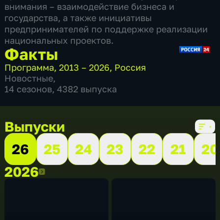
внимания – взаимодействие бизнеса и
государства, а также инициативы
предпринимателей по поддержке реализации
национальных проектов.
Факты
Программа
,
2013 – 2026
,
Россия
Новостные
,
14 сезонов, 4382 выпуска
Выпуски
26
25
24
23
22
21
20
2026
2026