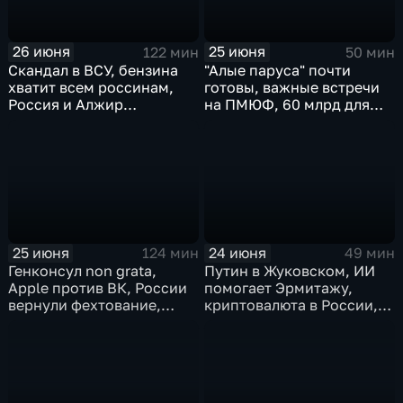
26 июня
25 июня
122 мин
50 мин
Скандал в ВСУ, бензина
"Алые паруса" почти
хватит всем россинам,
готовы, важные встречи
Россия и Алжир
на ПМЮФ, 60 млрд для
наращивают торговый
аграриев
оборот
25 июня
24 июня
124 мин
49 мин
Генконсул non grata,
Путин в Жуковском, ИИ
Apple против ВК, России
помогает Эрмитажу,
вернули фехтование,
криптовалюта в России,
Дитер Болен влип
ПМЮФ открылся в СПб