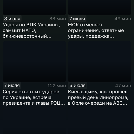
8 июля
7 июля
88 мин
49 мин
Удары по ВПК Украины,
МОК отменяет
саммит НАТО,
ограничения, ответные
ближневосточный
удары, поддежка
конфликт,новые драмы
экспорта, теракт в
чемпионата мира,
Монако
слияние циклонов
7 июля
6 июля
122 мин
47 мин
Серия ответных ударов
Киев в дыму, как прошел
по Украине, встреча
превый день Иннопрома,
президента и главы РЭЦ,
в Орле очереди на АЗС
саммит альянса в Анкаре,
стали меньше, биохакер
теракт в Монако
Брайан Джонсон
рассказал о редкой
болезни