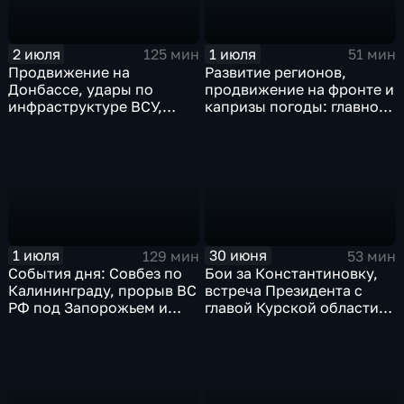
2 июля
1 июля
125 мин
51 мин
Продвижение на
Развитие регионов,
Донбассе, удары по
продвижение на фронте и
инфраструктуре ВСУ,
капризы погоды: главное
юбилей Калининградской
к этому часу
области, визит фон дер
Ляйен в Армению, рекорд
Бельгии на ЧМ и скорые
ливни в Москве.
1 июля
30 июня
129 мин
53 мин
События дня: Совбез по
Бои за Константиновку,
Калининграду, прорыв ВС
встреча Президента с
РФ под Запорожьем и
главой Курской области и
исторический рекорд
ликвидация олигарха в
Мбаппе
Монако