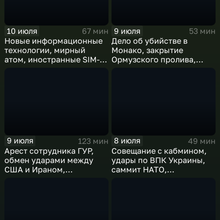
10 июля
9 июля
67 мин
53 мин
Новые информационные
Дело об убийстве в
технологии, мирный
Монако, закрытие
атом, иностранные SIM-
Ормузского пролива,
карты и обход
рост продаж книг в
блокировок
России
9 июля
8 июля
123 мин
49 мин
Арест сотрудника ГУР,
Совещание с кабмином,
обмен ударами между
удары по ВПК Украины,
США и Ираном,
саммит НАТО,
результаты
ближневосточный
международного
конфликт, слияние
сотрудничества,
циклонов
суперциклон и эффект
Фудзивары