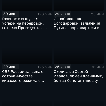
30 июня
29 июня
128 мин
53 мин
Главное в выпуске:
Освобождение
Успехи на передовой,
Богодаровки, заявления
встреча Президента с
Путина, наркокартели в
главой Курской области и
Киеве, ядерный вопрос
исторический теракт в
Финляндии, возвращение
Монако
пленных, шторм в Париже
и плей-офф ЧМ
29 июня
26 июня
126 мин
36 мин
СВР России заявила о
Скончался Сергей
сотрудничестве
Иванов, обмен пленными,
киевского режима с
бои за Константиновку
мексиканскими
наркокартелями.