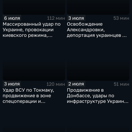
6 июля
3 июля
112 мин
53 мин
Массированный удар по
Освобождение
Украине, провокации
Александровки,
киевского режима,
депортация украинцев из
развитие регионов
Германии и масштабные
тульские перспективы,
проекты ВТБ на Чукотке
скандал на чемпионате
мира
3 июля
2 июля
120 мин
51 мин
Удар ВСУ по Токмаку,
Продвижение в
продвижение в зоне
Донбассе, удары по
спецоперации и
инфраструктуре Украины,
прощание с Али Хаменеи
юбилей Калининградской
в Иране
области, переговоры в
Армении, рекорд Бельгии
на ЧМ и ливни в Москве.