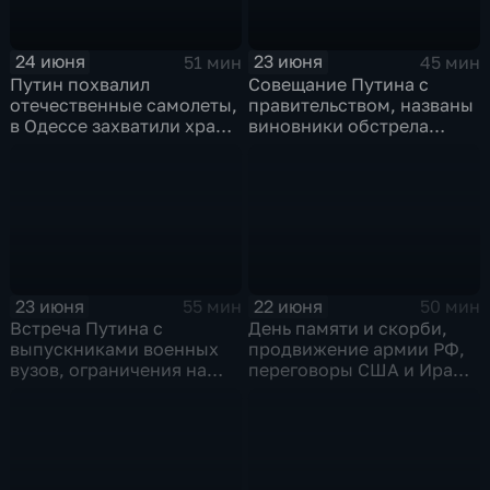
24 июня
23 июня
51 мин
45 мин
Путин похвалил
Совещание Путина с
отечественные самолеты,
правительством, названы
в Одессе захватили храм,
виновники обстрела
Гданьск без Зеленского
детей, похороны юного
героя в Ингушетии
23 июня
22 июня
55 мин
50 мин
Встреча Путина с
День памяти и скорби,
выпускниками военных
продвижение армии РФ,
вузов, ограничения на
переговоры США и Ирана,
топливо в Крыму, планы
Стармер в отставке и
Кабмина по защите
акулы во Владивостоке
населения