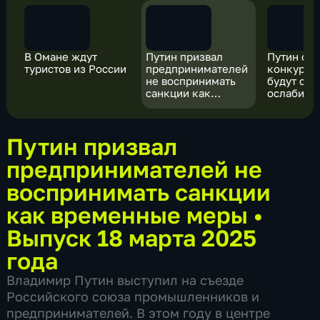
В Омане ждут
Путин призвал
Путин о с
туристов из России
предпринимателей
конкурен
не воспринимать
будут стр
санкции как
ослабить
временные меры
Путин призвал
предпринимателей не
воспринимать санкции
как временные меры
•
Выпуск 18 марта 2025
года
Владимир Путин выступил на съезде
Российского союза промышленников и
предпринимателей. В этом году в центре