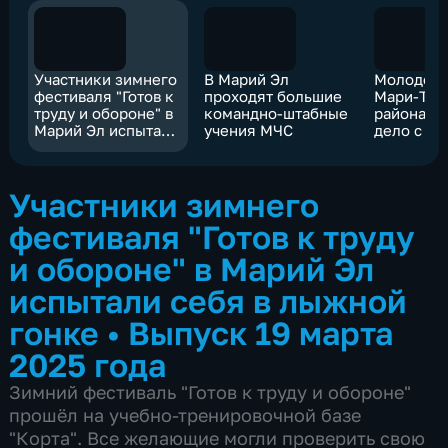
Участники зимнего
В Марий Эл
Молодой 
фестиваля "Готов к
проходят большие
Мари-Тур
труду и обороне" в
командно-штабные
района ра
Марий Эл испытали
учения МЧС
дело с п
себя в лыжной
социальн
гонке
контракт
Участники зимнего
фестиваля "Готов к труду
и обороне" в Марий Эл
испытали себя в лыжной
гонке
•
Выпуск 19 марта
2025 года
Зимний фестиваль "Готов к труду и обороне"
прошёл на учебно-тренировочной базе
"Корта". Все желающие могли проверить свою