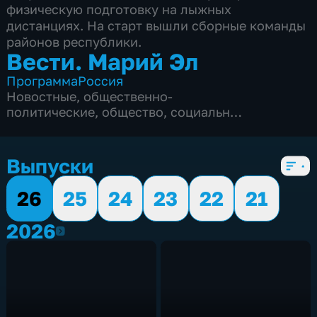
физическую подготовку на лыжных
дистанциях. На старт вышли сборные команды
районов республики.
Вести. Марий Эл
Программа
Россия
Новостные
,
общественно-
политические
,
общество
,
социально-
экономические
,
6 сезонов, 1214 выпусков
Выпуски
26
25
24
23
22
21
2026
2026