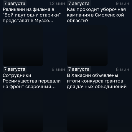
7 августа
7 августа
12 мин
9 мин
Реликвии из фильма в
Как проходит уборочная
"Бой идут одни старики"
кампания в Смоленской
представят в Музее
области?
Победы
7 августа
7 августа
6 мин
6 мин
Сотрудники
В Хакасии объявлены
Росимущества передали
итоги конкурса грантов
на фронт сварочный
для дачных объединений
аппарат, болгарку,
электроды