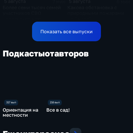
5 августа
5 августа
7 мин
6 мин
Более семи тысяч семей
Какова обстановка с
участников СВО
природными пожарами
используют меры
на Ямале?
поддержки в Ульяновской
области
Показать все выпуски
Подкасты
от
авторов
Ориентация на
Все в сад!
местности