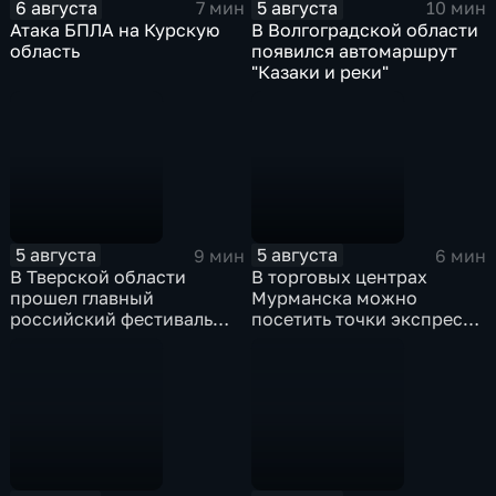
6 августа
5 августа
7 мин
10 мин
Атака БПЛА на Курскую
В Волгоградской области
область
появился автомаршрут
"Казаки и реки"
5 августа
5 августа
9 мин
6 мин
В Тверской области
В торговых центрах
прошел главный
Мурманска можно
российский фестиваль
посетить точки экспресс-
уличной клоунады
скрининга здоровья
"Карандаш-фест"