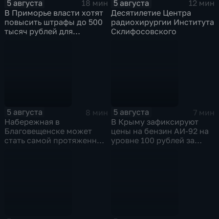
5 августа
5 августа
18 мин
12 мин
В Приморье власти хотят
Десятилетие Центра
повысить штрафы до 500
радиохирургии Института
тысяч рублей для
Склифосовского
родителей, чьи дети
находятся на пляже без
присмотра
5 августа
5 августа
8 мин
7 мин
Набережная в
В Крыму зафиксируют
Благовещенске может
цены на бензин АИ-92 на
стать самой протяженной
уровне 100 рублей за
речной набережной в
литр
стране