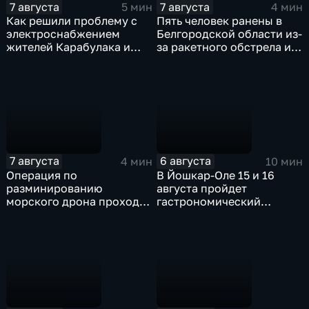
7 августа
7 августа
5 мин
4 мин
Как решили проблему с
Пять человек ранены в
электроснабжением
Белгородской области из-
жителей Карабулака и
за ракетного обстрела и
Яндаре?
атак украинских БПЛА
7 августа
6 августа
4 мин
10 мин
Операция по
В Йошкар-Оле 15 и 16
разминированию
августа пройдет
морского дрона проходит
гастрономический
в районе Приморского
фестиваль "Йошка Еш"
парка в Ялте