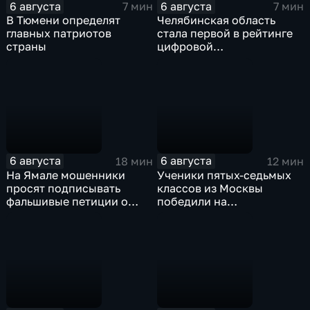
6 августа
6 августа
7 мин
7 мин
В Тюмени определят
Челябинская область
главных патриотов
стала первой в рейтинге
страны
цифровой
трансформации в России
6 августа
6 августа
18 мин
12 мин
На Ямале мошенники
Ученики пятых-седьмых
просят подписывать
классов из Москвы
фальшивые петиции о
победили на
защите лесов
Всероссийском конкурсе
"Большая перемена"