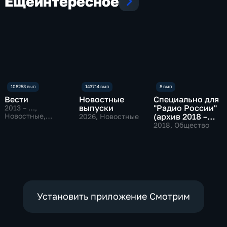
Еще
интересное
Вести
Новостные
Специально для
выпуски
"Радио России"
2013 – …
,
Новостные,
(архив 2018 –
2026
, Новостные
Общественно-
2019)
2018
, Общество
политические
Установить приложение Смотрим