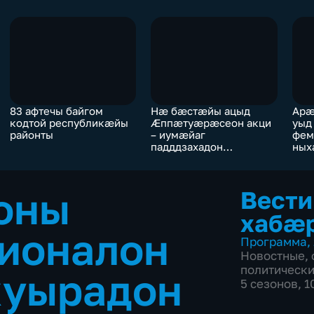
83 афтечы байгом
Нæ бæстæйы ацыд
Арæ
кодтой республикæйы
Æппæтуæрæсеон акци
уыд
районты
– иумæйаг
фем
падддзахадон
ных
фæлварæн дæттыны
удв
бон ныййарджытæн
куы
æхс
оны
Вести
æнт
афт
хабæ
гионалон
Программа
,
Новостные
,
политическ
хуырадон
5 сезонов, 