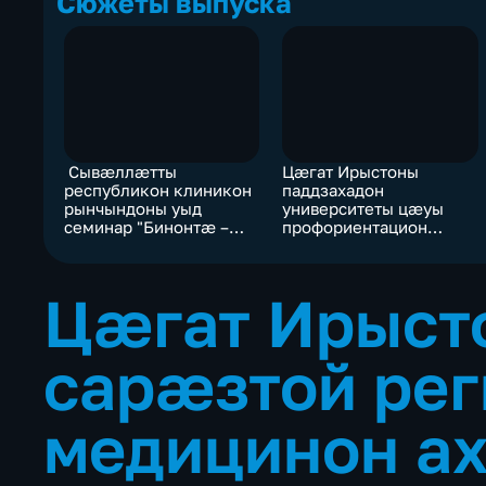
Сюжеты выпуска
Сывæллæтты
Цæгат Ирыстоны
республикон клиникон
паддзахадон
рынчындоны уыд
университеты цæуы
семинар "Бинонтæ –
профориентацион
сывæллоны
проект "Педагогон
реабилитацийы бындур"
фæлварæн"-ы дыккаг
къæпхæн
Цæгат Ирыст
сарæзтой ре
медицинон а