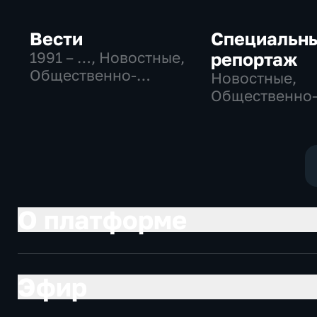
Вести
Специальн
1991 – …
, Новостные,
репортаж
Общественно-
Новостные,
политические,
Общественно
социально-
политические
экономические
социально-
экономически
О платформе
Эфир