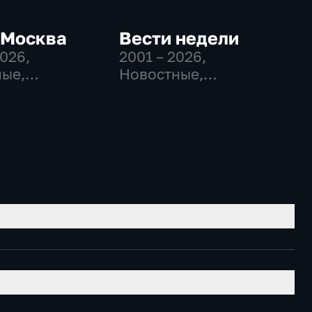
-Москва
Вести недели
2026
,
2001 – 2026
,
ые,
Новостные,
венно-
Общественно-
еские,
политические
но-
ические