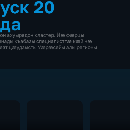
уск 20
ода
он ахуырадон кластер. Йæ фæрцы
нады къабазы специалисттæ кæй нæ
рæзт цæудзысты Уæрæсейы алы регионы