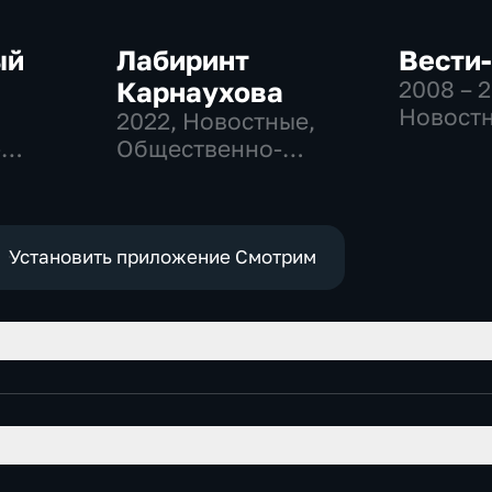
ый
Лабиринт
Вести
Карнаухова
2008 – 
Новостн
2022
, Новостные,
Общест
-
Общественно-
политич
,
политические
социаль
эконом
е
Установить приложение Смотрим