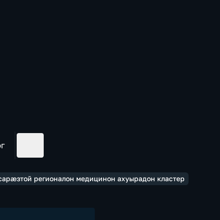
ог
сарæзтой регионалон медицинон ахуырадон кластер