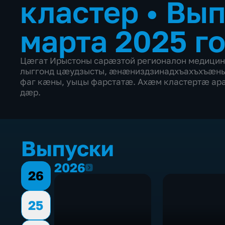
кластер
•
Вып
марта 2025 г
Цæгат Ирыстоны сарæзтой регионалон медицин
лыггонд цæудзысты, æнæниздзинадхъахъхъæны
фаг кæны, уыцы фарстатæ. Ахæм кластертæ а
дæр.
Выпуски
2026
2026
26
25