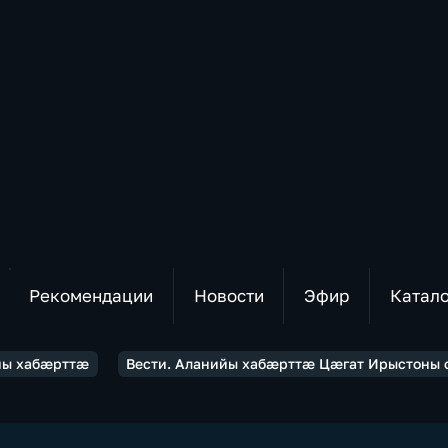
Рекомендации
Новости
Эфир
Катал
йы хабæрттæ
Вести. Аланийы хабæрттæ Цæгат Ирыстоны 