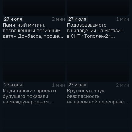
27 июля
27 июля
2 мин
1 мин
Памятный митинг,
Подозреваемого
посвященный погибшим
в нападении на магазин
детям Донбасса, прошел
в СНТ «Тополек-2»
сегодня в Иркутске
задержали в Иркутске
27 июля
27 июля
1 мин
2 мин
Медицинские проекты
Круглосуточную
будущего показали
безопасность
на международном
на паромной переправе
конгрессе роботической
к острову Ольхон в разгар
хирургии
туристического сезона
обеспечивают
сотрудники ОМОН
Росгвардии