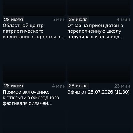
28 июля
28 июля
5 мин
4 мин
Областной центр
Отказ на прием детей в
патриотического
переполненную школу
воспитания откроется на
получила жительница
базе иркутского Дома
Грановщины Ольга Джура
офицеров
28 июля
28 июля
4 мин
23 мин
Прямое включение:
Эфир от 28.07.2026 (11:30)
к открытию ежегодного
фестиваля силачей
«Владимиръ» в эти
минуты готовятся
на территории
Каштаковской рощи
в предместье Рабочее