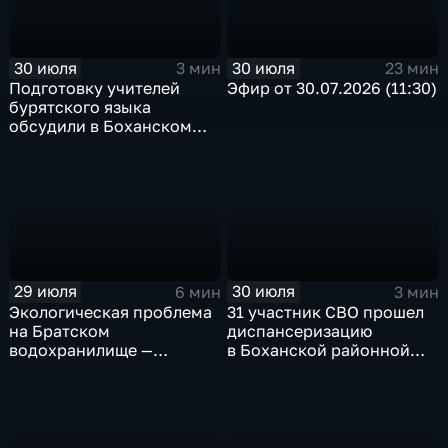
30 июля
30 июля
3 мин
23 мин
Подготовку учителей
Эфир от 30.07.2026 (11:30)
бурятского языка
обсудили в Боханском
педагогическом
колледже
29 июля
30 июля
6 мин
3 мин
Экологическая проблема
31 участник СВО прошел
на Братском
диспансеризацию
водохранилище —
в Боханской районной
нашествие бакланов
больнице
привело к падению улова
рыбы