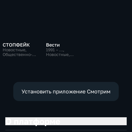
СТОПФЕЙК
Вести
Новостные,
1991 – …
,
Общественно-
Новостные,
политические,
Общественно-
общество
политические,
социально-
экономические
Установить приложение Смотрим
О платформе