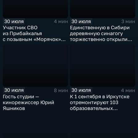
30 июля
30 июля
4 мин
3 мин
Участник СВО
Единственную в Сибири
из Прибайкалья
деревянную синагогу
с позывным «Морячок»
торжественно открыли
и губернатор Игорь
в архитектурно-
Кобзев встретились
этнографическом музее
в Иркутске
«Тальцы»
30 июля
30 июля
8 мин
4 мин
Гость студии —
К 1 сентября в Иркутске
кинорежиссер Юрий
отремонтируют 103
Яшников
образовательных
учреждения