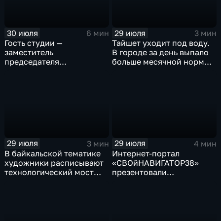
30 июля
29 июля
6 мин
3 мин
Гость студии —
Тайшет уходит под воду.
заместитель
В городе за день выпало
председателя
больше месячной нормы
правительства Иркутской
осадков
области Наталья
Дикусарова
29 июля
29 июля
3 мин
4 мин
В байкальской тематике
Интернет-портал
художники расписывают
«СВОйНАВИГАТОР38»
технологический мост
презентовали
через реку Ушаковку
в правительстве
в Иркутске
Иркутской области